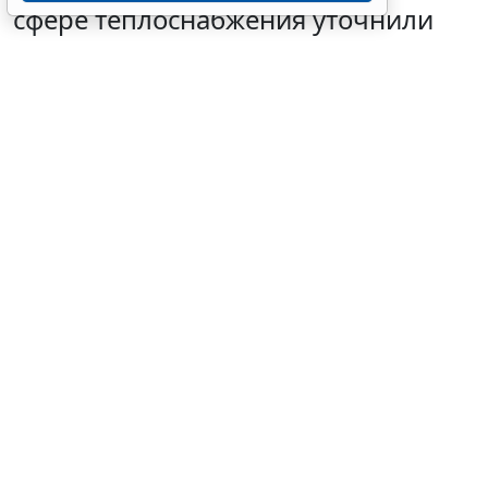
сфере теплоснабжения уточнили
4 августа 2026 10:58
ЖКХ
© ujiha / Фотобанк 123RF.com
Утверждены
общие требования
к организации и
осуществлению регионального госконтроля
(надзора) за реализацией инвестиционных
программ организаций теплоснабжения (кроме