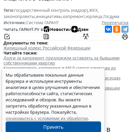
Теги:
государственный контроль (надзор)
,
ЖКХ
,
законопроекты
,
инициативы
,
капремонт
,
юрлица
,
Госдума
Источник:
Система ГАРАНТ
Перепечатка
Читать ГАРАНТ.РУ в
Новости
и
Дзен
Документы по теме:
Жилищный кодекс Российской Федерации
Читайте также:
Долги за капремонт предложили оставлять за бывшими
собственниками квартир
Контролировать капремонт в МКД смогут комиссии из
собственников жилья
Мы обрабатываем локальные данные
Взносы на капремонт в МКД можно признать в расходах
браузера и используем инструменты
текущего года по факту уплаты
аналитики в целях улучшения и обеспечения
Владельцев нежилых помещений в домах по реновации
освободили от оплаты капремонта
работоспособности сайта, статистических
исследований и обзоров. Вы можете
запретить обработку указанных данных в
настройках браузера. Пожалуйста,
ознакомьтесь с условиями их обработки
.
Требования к контролю
Принять
реализации инвестпрограмм в