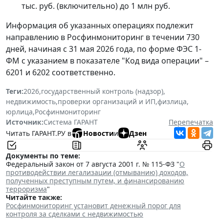
тыс. руб. (включительно) до 1 млн руб.
Информация об указанных операциях подлежит
направлению в Росфинмониторинг в течении 730
дней, начиная с 31 мая 2026 года, по форме ФЭС 1-
ФМ с указанием в показателе "Код вида операции" –
6201 и 6202 соответственно.
Теги:
2026
,
государственный контроль (надзор)
,
недвижимость
,
проверки организаций и ИП
,
физлица
,
юрлица
,
Росфинмониторинг
Источник:
Система ГАРАНТ
Перепечатка
Читать ГАРАНТ.РУ в
Новости
и
Дзен
Документы по теме:
Федеральный закон от 7 августа 2001 г. № 115-ФЗ "
О
противодействии легализации (отмыванию) доходов,
полученных преступным путем, и финансированию
терроризма
"
Читайте также:
Росфинмониторинг установит денежный порог для
контроля за сделками с недвижимостью