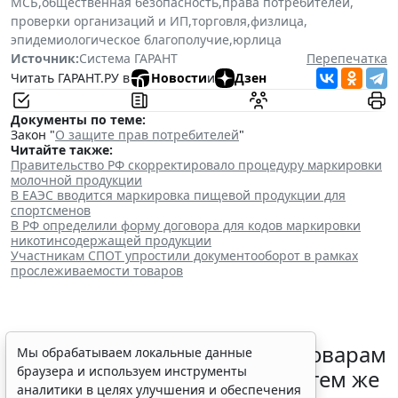
МСБ
,
общественная безопасность
,
права потребителей
,
проверки организаций и ИП
,
торговля
,
физлица
,
эпидемиологическое благополучие
,
юрлица
Источник:
Система ГАРАНТ
Перепечатка
Читать ГАРАНТ.РУ в
Новости
и
Дзен
Документы по теме:
Закон "
О защите прав потребителей
"
Читайте также:
Правительство РФ скорректировало процедуру маркировки
молочной продукции
В ЕАЭС вводится маркировка пищевой продукции для
спортсменов
В РФ определили форму договора для кодов маркировки
никотинсодержащей продукции
Участникам СПОТ упростили документооборот в рамках
прослеживаемости товаров
Контракты по однородным товарам
Мы обрабатываем локальные данные
браузера и используем инструменты
можно заключать с одним и тем же
аналитики в целях улучшения и обеспечения