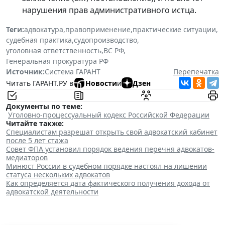
нарушения прав административного истца.
Теги:
адвокатура
,
правоприменение
,
практические ситуации
,
судебная практика
,
судопроизводство
,
уголовная ответственность
,
ВС РФ
,
Генеральная прокуратура РФ
Источник:
Система ГАРАНТ
Перепечатка
Читать ГАРАНТ.РУ в
Новости
и
Дзен
Документы по теме:
Уголовно-процессуальный кодекс Российской Федерации
Читайте также:
Специалистам разрешат открыть свой адвокатский кабинет
после 5 лет стажа
Совет ФПА установил порядок ведения перечня адвокатов-
медиаторов
Минюст России в судебном порядке настоял на лишении
статуса нескольких адвокатов
Как определяется дата фактического получения дохода от
адвокатской деятельности