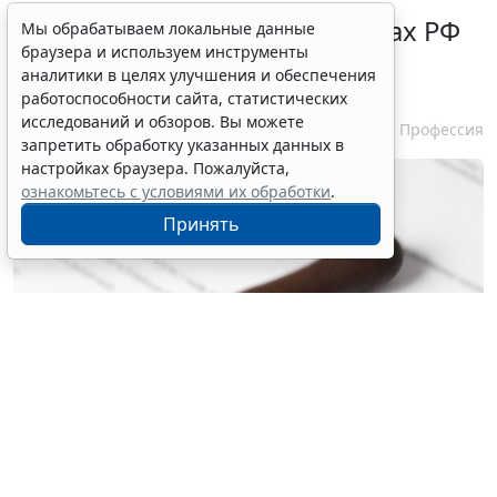
Нотариусам в новых субъектах РФ
Мы обрабатываем локальные данные
браузера и используем инструменты
зачтут в стаж работу на этих
аналитики в целях улучшения и обеспечения
территориях ранее
работоспособности сайта, статистических
исследований и обзоров. Вы можете
5 августа 2026 10:51
Профессия
запретить обработку указанных данных в
настройках браузера. Пожалуйста,
ознакомьтесь с условиями их обработки
.
Принять
© liudmilachernetska / Фотобанк 123RF.com
Изменения коснутся тех, кто претендует на