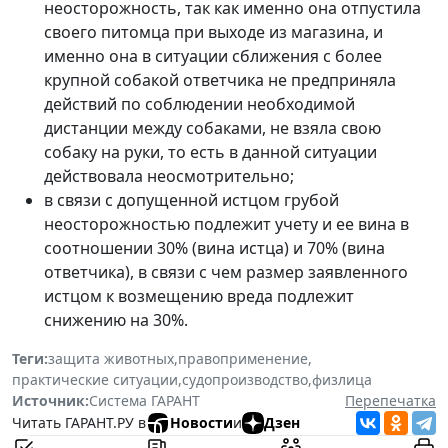
неосторожность, так как именно она отпустила
своего питомца при выходе из магазина, и
именно она в ситуации сближения с более
крупной собакой ответчика не предприняла
действий по соблюдении необходимой
дистанции между собаками, не взяла свою
собаку на руки, то есть в данной ситуации
действовала неосмотрительно;
в связи с допущенной истцом грубой
неосторожностью подлежит учету и ее вина в
соотношении 30% (вина истца) и 70% (вина
ответчика), в связи с чем размер заявленного
истцом к возмещению вреда подлежит
снижению на 30%.
Теги:
защита животных
,
правоприменение
,
практические ситуации
,
судопроизводство
,
физлица
Источник:
Система ГАРАНТ
Перепечатка
Читать ГАРАНТ.РУ в
Новости
и
Дзен