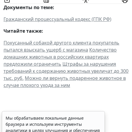
Документы по теме:
Гражданский процессуальный кодекс (ГПК РФ)
Читайте также:
Покусанный собакой другого клиента покупатель
пытался взыскать ущерб с магазина
Количество
домашних животных в российских квартирах
предложили ограничить
Штрафы за нарушения
требований к содержанию животных увеличат до 300
тыс. руб.
Можно ли вернуть подаренное животное в
случае плохого ухода за ним
Персональные данные
Мы обрабатываем локальные данные
браузера и используем инструменты
медработника недопустимо
аналитики в целях улучшения и обеспечения