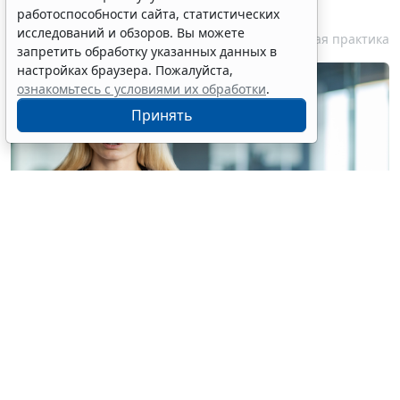
публиковать без его согласия
работоспособности сайта, статистических
исследований и обзоров. Вы можете
7 августа 2026 18:27
Судебная практика
запретить обработку указанных данных в
настройках браузера. Пожалуйста,
ознакомьтесь с условиями их обработки
.
Принять
© voronaman / Фотобанк 123RF.com
Конституционный Суд РФ отказал интернет-порталу
без статуса СМИ в приеме жалобы на
пункты 6
и
7
части 1 статьи 6
Закона о персональных данных
(ПДн) (
Определение Конституционного Суда РФ от 30