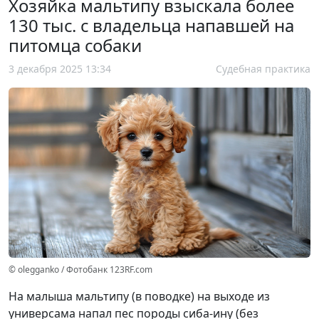
Хозяйка мальтипу взыскала более
130 тыс. с владельца напавшей на
питомца собаки
3 декабря 2025 13:34
Судебная практика
© olegganko / Фотобанк 123RF.com
На малыша мальтипу (в поводке) на выходе из
универсама напал пес породы сиба-ину (без