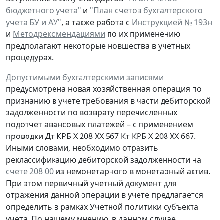
бюджетного учета"
и
"План счетов бухгалтерского
учета БУ и АУ"
, а также работа с
Инструкцией № 193н
и
Методрекомендациями
по их применению
предполагают некоторые новшества в учетных
процедурах.
Допустимыми бухгалтерскими записями
предусмотрена
новая
хозяйственная операция по
признанию
в учете
требования
в части дебиторской
задолженности
по возврату
перечисленных
подотчет авансовых платежей – с применением
проводки
Дт
КРБ Х 208 ХХ 567
Кт
КРБ Х 208 ХХ 667.
Иными словами, необходимо отразить
реклассификацию дебиторской задолженности на
счете 208 00
из немонетарного в монетарный актив.
При этом первичный учетный документ для
отражения данной операции в учете предлагается
определить в рамках Учетной политики субъекта
учета. По нашему мнению, в данном случае