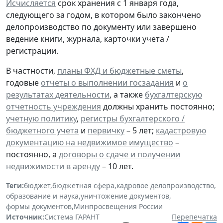
Исчисляется
срок хранения с 1 января года,
следующего за годом, в котором было закончено
делопроизводство по документу или завершено
ведение книги, журнала, карточки учета /
регистрации.
В частности,
планы ФХД и бюджетные сметы
,
годовые
отчеты о выполнении госзадания
и
о
результатах деятельности
, а также
бухгалтерскую
отчетность учреждения
должны хранить постоянно;
учетную политику
,
регистры бухгалтерского /
бюджетного учета
и
первичку
– 5 лет;
кадастровую
документацию на недвижимое имущество
–
постоянно, а
договоры о сдаче и получении
недвижимости в аренду
– 10 лет.
Теги:
бюджет
,
бюджетная сфера
,
кадровое делопроизводство
,
образование и наука
,
уничтожение документов
,
формы документов
,
Минпросвещения России
Источник:
Система ГАРАНТ
Перепечатка