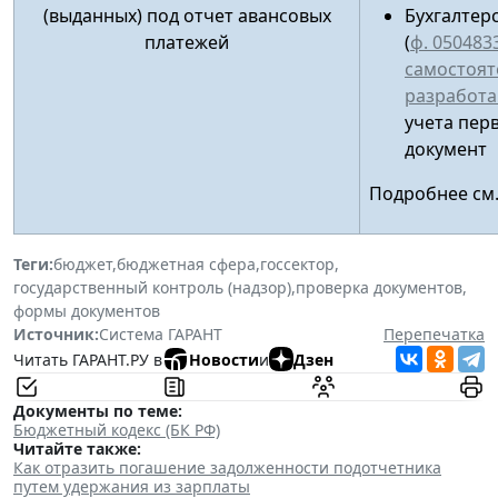
(выданных) под отчет авансовых
Бухгалтер
платежей
(
ф. 050483
самостоят
разработ
учета пер
документ
Подробнее см
Теги:
бюджет
,
бюджетная сфера
,
госсектор
,
государственный контроль (надзор)
,
проверка документов
,
формы документов
Источник:
Система ГАРАНТ
Перепечатка
Читать ГАРАНТ.РУ в
Новости
и
Дзен
Документы по теме:
Бюджетный кодекс (БК РФ)
Читайте также:
Как отразить погашение задолженности подотчетника
путем удержания из зарплаты