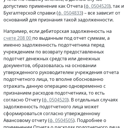
допустимо применение как Отчета (
ф. 0504520
), так и
Бухгалтерской справки
(
ф. 0504833
) – все зависит от
оснований для признания такой задолженности.
Например, если дебиторская задолженность на
счете 208 00
по выданным под отчет суммам, а
именно задолженность подотчетника перед
учреждением
по возврату
предоставленных
подотчет денежных средств или денежных
документов, образовалась
на основании
утвержденного руководителем учреждения отчета
подотчетного лица, то вполне обоснованно
отражать данную операцию
одновременно
с
признанием расходов подотчетника, то есть
согласно
Отчету (
ф. 0504520
). В отдельных случаях
задолженность подотчетного лица может
сформироваться согласно утвержденному
Авансовому отчету
(
ф. 0504505
).
Подробнее о
применении Отчета о расходах подотчетного лица