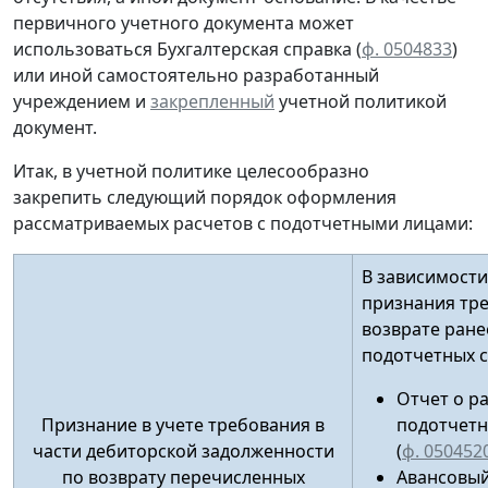
первичного учетного документа
может
использоваться Бухгалтерская справка (
ф. 0504833
)
или иной
самостоятельно разработанный
учреждением и
закрепленный
учетной политикой
документ.
Итак, в учетной политике целесообразно
закрепить следующий порядок оформления
рассматриваемых расчетов с подотчетными лицами:
В зависимости
признания тр
возврате ран
подотчетных 
Отчет о р
Признание в учете требования в
подотчетн
части дебиторской задолженности
(
ф. 050452
по возврату перечисленных
Авансовый