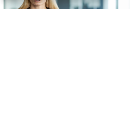
© voronaman / Фотобанк 123RF.com
Конституционный Суд РФ отказал интернет-порталу
без статуса СМИ в приеме жалобы на
пункты 6
и
7
части 1 статьи 6
Закона о персональных данных
(ПДн) (
Определение Конституционного Суда РФ от 30
июня 2026 г. № 2029-О
).
Портал публикует материалы по тематике
здравоохранения, в том числе отзывы пациентов,
сведения о медработниках, а также на нем есть
сервис онлайн-записи к врачу.