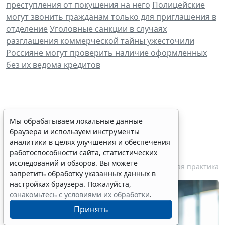
преступления от покушения на него
Полицейские
могут звонить гражданам только для приглашения в
отделение
Уголовные санкции в случаях
разглашения коммерческой тайны ужесточили
Россияне могут проверить наличие оформленных
без их ведома кредитов
Персональные данные
Мы обрабатываем локальные данные
браузера и используем инструменты
медработника недопустимо
аналитики в целях улучшения и обеспечения
публиковать без его согласия
работоспособности сайта, статистических
исследований и обзоров. Вы можете
7 августа 2026 18:27
Судебная практика
запретить обработку указанных данных в
настройках браузера. Пожалуйста,
ознакомьтесь с условиями их обработки
.
Принять