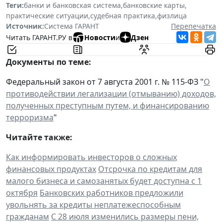
Теги:
банки и банковская система
,
банковские карты
,
практические ситуации
,
судебная практика
,
физлица
Источник:
Система ГАРАНТ
Перепечатка
Читать ГАРАНТ.РУ в
Новости
и
Дзен
Документы по теме:
Федеральный закон от 7 августа 2001 г. № 115-ФЗ "
О
противодействии легализации (отмыванию) доходов,
полученных преступным путем, и финансированию
терроризма
"
Читайте также:
Как информировать инвесторов о сложных
финансовых продуктах
Отсрочка по кредитам для
малого бизнеса и самозанятых будет доступна с 1
октября
Банковских работников предложили
увольнять за кредиты неплатежеспособным
гражданам
С 28 июля изменились размеры пени,