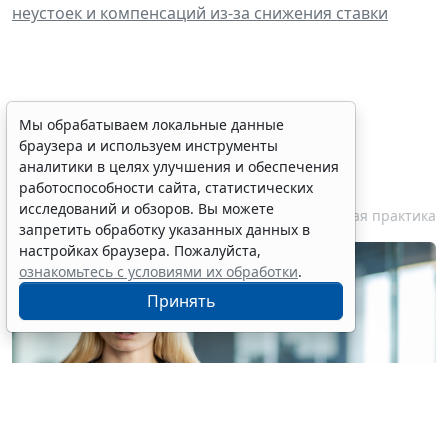
неустоек и компенсаций из-за снижения ставки
Персональные данные
Мы обрабатываем локальные данные
браузера и используем инструменты
медработника недопустимо
аналитики в целях улучшения и обеспечения
публиковать без его согласия
работоспособности сайта, статистических
исследований и обзоров. Вы можете
7 августа 2026 18:27
Судебная практика
запретить обработку указанных данных в
настройках браузера. Пожалуйста,
ознакомьтесь с условиями их обработки
.
Принять