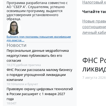
Налоговый к
Программа разработана совместно с
АО ''СБЕР А". Слушателям, успешно
освоившим программу, выдаются
Читайте та
удостоверения установленного
образца.
Новые прави
соотношения
личный каб
Выберите тему программы повышения квалификации
для юристов ...
Новости
Персональные данные медработника
недопустимо публиковать без его
ФНС Ро
согласия
18:27
Судебная практика
ликви
ФНС России рассказала малому бизнесу
о порядке упрощенной ликвидации
7 августа 2026
компании
18:16
Налоги и бухучет
Правовую охрану цифровых технологий
в России расширят с 1 января 2027
года
18:04
IT