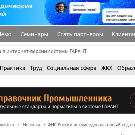
Демо
Семинары
Стать партнером
Клиента
Практика
Труд
Социальная сфера
ЖКХ
Образ
алитика
Новости
ФНС России рекомендовала новый код о