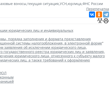
раховые взносы
,
текущая ситуация
,
УСН
,
юрлица
,
ФНС России
Перепечатка
рации юридических лиц и индивидуальных
мы, порядка заполнения и формата представления
рощенной системы налогообложения, в электронной форме
"
м заявления об исключении юридического лица,
го государственного реестра юридических лиц и заявления,
чения юридического лица, отнесенного к субъекту малого
ридических лиц, а также требований к оформлению
ГРЮЛ
аконным
границей