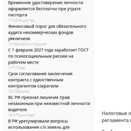
Временное удостоверение личности
оформляется бесплатно при утрате
паспорта
17:55
Общество
Финансовый порог для обязательного
аудита некоммерческих фондов
увеличили
17:36
Налоги и бухучет
С 1 февраля 2027 года заработает ГОСТ
по психосоциальным рискам на
рабочем месте
17:11
Труд
Срок согласования заключения
контракта с единственным
контрагентом сократили
16:55
Бизнес
ВС РФ признал лишение прав
незаконным при неизвестной личности
водителя
Налоговые о
16:37
Транспорт
регламента 
В РФ урегулировали вопросы
использования с/х земель для