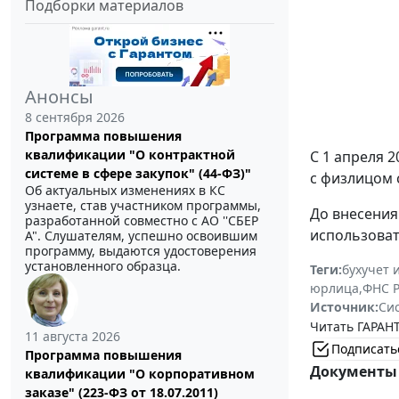
Подборки материалов
Анонсы
8 сентября 2026
Программа повышения
квалификации "О контрактной
С 1 апреля 2
системе в сфере закупок" (44-ФЗ)"
с физлицом 
Об актуальных изменениях в КС
узнаете, став участником программы,
До внесения
разработанной совместно с АО ''СБЕР
использовать
А". Слушателям, успешно освоившим
программу, выдаются удостоверения
установленного образца.
Теги:
бухучет 
юрлица
,
ФНС Р
Источник:
Си
Читать ГАРАНТ
11 августа 2026
Подписать
Программа повышения
Документы 
квалификации "О корпоративном
заказе" (223-ФЗ от 18.07.2011)