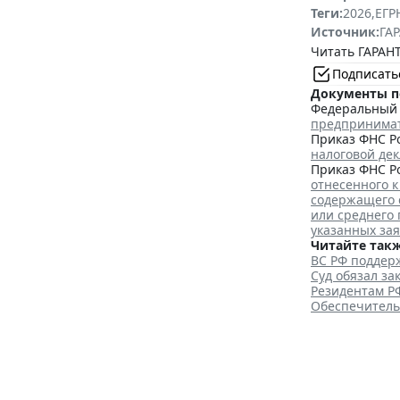
Теги:
2026
,
ЕГ
Источник:
ГАР
Читать ГАРАНТ
Подписать
Документы п
Федеральный з
предпринима
Приказ ФНС Ро
налоговой де
Приказ ФНС Ро
отнесенного к
содержащего 
или среднего
указанных за
Читайте такж
ВС РФ поддерж
Суд обязал з
Резидентам Р
Обеспечитель