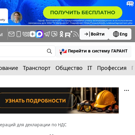
м
Войти
Eng
Перейти в систему ГАРАНТ
ование
Транспорт
Общество
IT
Профессия
П
пераций для декларации по НДС