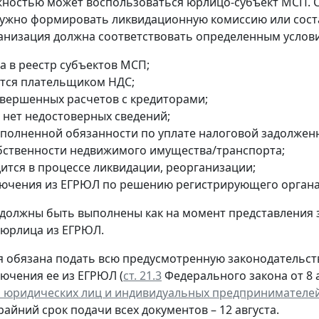
ностью может воспользоваться юрлицо-субъект МСП. 
ужно формировать ликвидационную комиссию или сост
анизация должна соответствовать определенным услов
а в реестр субъектов МСП;
ется плательщиком НДС;
авершенных расчетов с кредиторами;
 нет недостоверных сведений;
сполненной обязанности по уплате налоговой задолжен
обственности недвижимого имущества/транспорта;
дится в процессе ликвидации, реорганизации;
лючения из ЕГРЮЛ по решению регистрирующего органа
 должны быть выполнены как на момент представления 
 юрлица из ЕГРЮЛ.
 обязана подать всю предусмотренную законодательств
лючения ее из ЕГРЮЛ (
ст. 21.3
Федерального закона от 8 а
 юридических лиц и индивидуальных предпринимателе
крайний срок подачи всех документов – 12 августа.