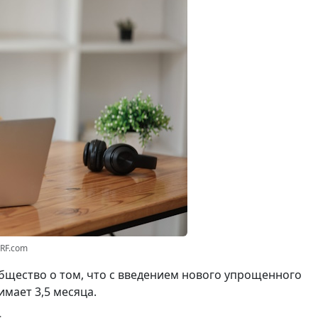
3RF.com
щество о том, что с введением нового упрощенного
мает 3,5 месяца.