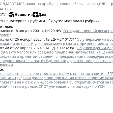
РЮЛ
,
МРОТ
,
МСБ
,
налог на прибыль
,
налоги, сборы, взносы
,
НДС
,
ст
АНТ.РУ
.РУ в
Новости
и
Дзен
ся на материалы рубрики
Другие материалы рубрики
о теме:
акон от 8 августа 2001 г. №129-ФЗ "
О государственной регист
телей
"
ссии от 26 ноября 2025 г. № ЕД-7-3/1017@ "
Об утверждении фор
кларации по налогу, уплачиваемому в связи с применением уп
ссии от 22 апреля 2024 г. № ЕД-7-14/329@ "
Об утверждении фор
 субъекту малого или среднего предпринимательства, из Едино
сведения о принятии решения о прекращении процедуры исклю
 предпринимательства, из Единого государственного реестра ю
явлений
"
е:
ал заявителя в споре с регистратором о внесении записи в Е
аключить трудовой договор при признании отказа в приеме нез
Ф указали на нюансы информирования об открытии счетов за 
ный платеж в рамках СПОТ учитывается в расходах по УСН