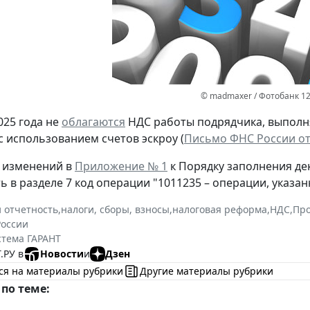
© madmaxer / Фотобанк 1
025 года не
облагаются
НДС работы подрядчика, выполн
с использованием счетов эскроу (
Письмо ФНС России от 
 изменений в
Приложение № 1
к Порядку заполнения де
 в разделе 7 код операции "1011235 – операции, указанн
и отчетность
,
налоги, сборы, взносы
,
налоговая реформа
,
НДС
,
Про
оссии
стема ГАРАНТ
.РУ в
Новости
и
Дзен
ся на материалы рубрики
Другие материалы рубрики
по теме: