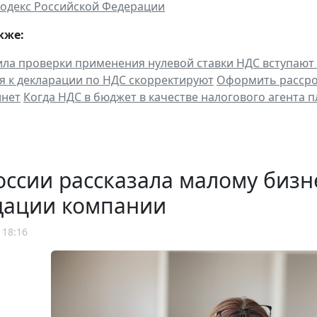
одекс Российской Федерации
кже:
ла проверки применения нулевой ставки НДС вступают 
 к декларации по НДС скорректируют
Оформить рассроч
инет
Когда НДС в бюджет в качестве налогового агента 
ссии рассказала малому бизн
дации компании
 18:16