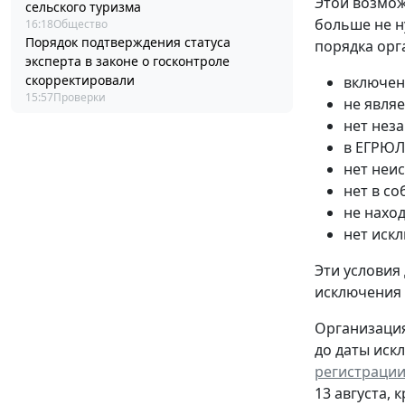
Этой возмож
сельского туризма
больше не н
16:18
Общество
Порядок подтверждения статуса
порядка орг
эксперта в законе о госконтроле
скорректировали
включен
15:57
Проверки
не явля
нет нез
в ЕГРЮЛ
нет неи
нет в с
не нахо
нет иск
Эти условия
исключения
Организация
до даты иск
регистрации
13 августа, 