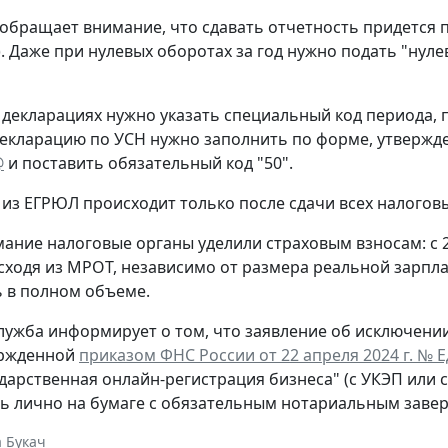
обращает внимание, что сдавать отчетность придется 
. Даже при нулевых оборотах за год нужно подать "нул
 декларациях нужно указать специальный код периода
екларацию по УСН нужно заполнить по форме, утверж
@
и поставить обязательный код "50".
из ЕГРЮЛ происходит только после сдачи всех налогов
ание налоговые органы уделили страховым взносам: с 
сходя из МРОТ, независимо от размера реальной зарпла
 в полном объеме.
лужба информирует о том, что заявление об исключени
ержденной
приказом ФНС России от 22 апреля 2024 г. № 
ударственная онлайн-регистрация бизнеса" (с УКЭП или 
ь лично на бумаге с обязательным нотариальным заве
 Букач