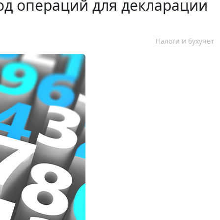
од операций для декларации
Налоги и бухучет