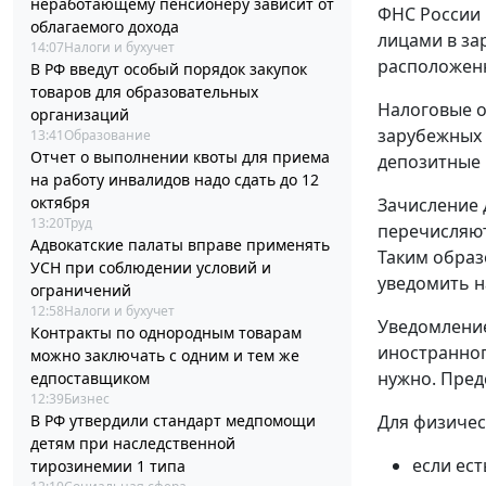
неработающему пенсионеру зависит от
ФНС России 
облагаемого дохода
лицами в за
14:07
Налоги и бухучет
расположенн
В РФ введут особый порядок закупок
товаров для образовательных
Налоговые о
организаций
зарубежных 
13:41
Образование
Отчет о выполнении квоты для приема
депозитные 
на работу инвалидов надо сдать до 12
октября
Зачисление 
13:20
Труд
перечисляют
Адвокатские палаты вправе применять
Таким образ
УСН при соблюдении условий и
уведомить н
ограничений
12:58
Налоги и бухучет
Уведомление
Контракты по однородным товарам
иностранног
можно заключать с одним и тем же
нужно. Пред
едпоставщиком
12:39
Бизнес
В РФ утвердили стандарт медпомощи
Для физичес
детям при наследственной
если ест
тирозинемии 1 типа