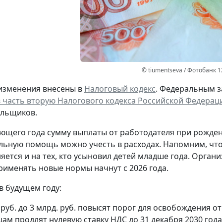
© tiumentseva / Фотобанк 
изменения внесены в
Налоговый кодекс
. Федеральным за
 часть вторую Налогового кодекса Российской Федерац
ельщиков.
дующего года сумму выплаты от работодателя при рожде
льную помощь можно учесть в расходах. Напомним, что 
яется и на тех, кто усыновил детей младше года. Орган
применять новые нормы начнут с 2026 года.
в будущем году:
 руб. до 3 млрд. руб. повысят порог для освобождения 
ам продлят нулевую ставку НДС до 31 декабря 2030 года