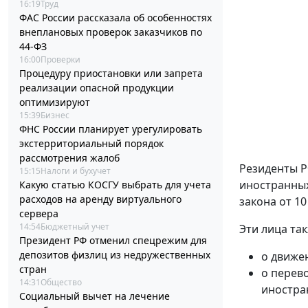
16:19
Труд
ФАС России рассказала об особенностях
внеплановых проверок заказчиков по
44-ФЗ
16:00
Проверки
Процедуру приостановки или запрета
реализации опасной продукции
оптимизируют
15:39
Бизнес
ФНС России планирует урегулировать
экстерриториальный порядок
рассмотрения жалоб
Резиденты Р
15:15
Налоги и бухучет
иностранных
Какую статью КОСГУ выбрать для учета
расходов на аренду виртуального
закона от 10
сервера
14:54
Бюджетный учет
Эти лица та
Президент РФ отменил спецрежим для
депозитов физлиц из недружественных
о движе
стран
о перев
14:31
Общество
иностра
Социальный вычет на лечение