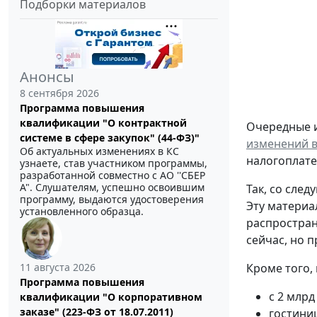
Подборки материалов
Анонсы
8 сентября 2026
Программа повышения
квалификации "О контрактной
Очередные 
системе в сфере закупок" (44-ФЗ)"
изменений в
Об актуальных изменениях в КС
налогоплат
узнаете, став участником программы,
разработанной совместно с АО ''СБЕР
А". Слушателям, успешно освоившим
Так, со сле
программу, выдаются удостоверения
Эту материа
установленного образца.
распростран
сейчас, но 
11 августа 2026
Кроме того, 
Программа повышения
с 2 млрд
квалификации "О корпоративном
заказе" (223-ФЗ от 18.07.2011)
гостиниц