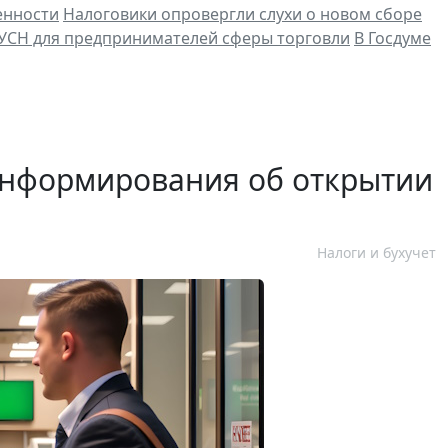
енности
Налоговики опровергли слухи о новом сборе
 УСН для предпринимателей сферы торговли
В Госдуме
информирования об открытии
Налоги и бухучет