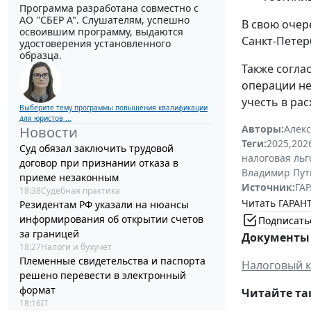
Программа разработана совместно с
АО ''СБЕР А". Слушателям, успешно
В свою очер
освоившим программу, выдаются
Санкт-Петерб
удостоверения установленного
образца.
Также согла
операции не
учесть в рас
Выберите тему программы повышения квалификации
для юристов ...
Авторы:
Алек
Новости
Теги:
2025
,
202
Суд обязал заключить трудовой
налоговая льг
договор при признании отказа в
Владимир Пут
приеме незаконным
Источник:
ГАР
18:38
Судебная практика
Читать ГАРАНТ
Резидентам РФ указали на нюансы
информирования об открытии счетов
Подписать
за границей
Документы 
18:27
Налоги и бухучет
Племенные свидетельства и паспорта
Налоговый к
решено перевести в электронный
формат
Читайте та
18:16
IT