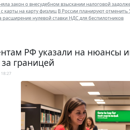
няла закон о внесудебном взыскании налоговой задолж
 с карты на карту физлиц
В России планируют отменить
а расширение нулевой ставки НДС для беспилотников
ентам РФ указали на нюансы 
 за границей
 18:27