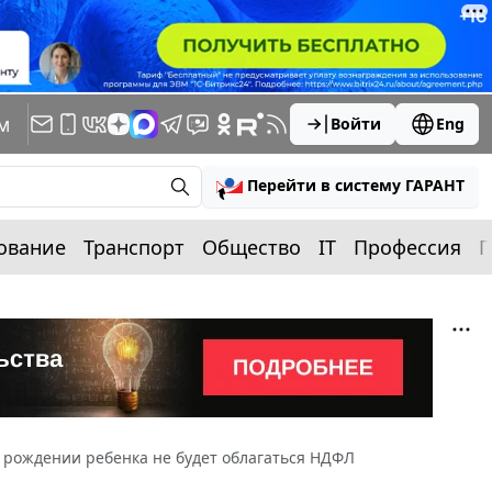
м
Войти
Eng
Перейти в систему ГАРАНТ
ование
Транспорт
Общество
IT
Профессия
П
 рождении ребенка не будет облагаться НДФЛ