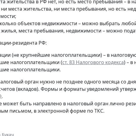
та жительства в РФ нет, но есть место пребывания – в 
 ни места жительства, ни места пребывания, но есть н
мости;
сколько объектов недвижимости – можно выбрать любой 
т жилья, места пребывания, недвижимости – можно пода
ации-резидента РФ:
ации (не крупнейшие налогоплательщики) – в налогову
шие налогоплательщики (
ст. 83 Налогового кодекса
) – 
шие налогоплательщики.
алоговый орган нужно не позднее одного месяца со дня 
счетов (вкладов). Формы и форматы уведомлений утве
@
.
 может быть направлено в налоговый орган лично рез
ным письмом, в электронной форме по ТКС.
 Букач