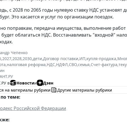
едь, с 2028 по 2065 годы нулевую ставку НДС установят 
ург. Это касается и услуг по организации поездок.
сно поправкам, передача имущества, выполнение работ 
 будет облагаться НДС. Восстанавливать "входной" на
ходах.
сандр Чепенко
6
,
2027
,
2028
,
2030
,
дети
,
Договор поставки
,
ИП
,
купля-продажа
,
Мног
ота
,
налоговая реформа
,
НДС
,
НДФЛ
,
СВО
,
семья
,
Счет-фактура
,
тек
ин
АНТ.РУ
.РУ в
Новости
и
Дзен
ся на материалы рубрики
Другие материалы рубрики
по теме:
одекс Российской Федерации
кже: