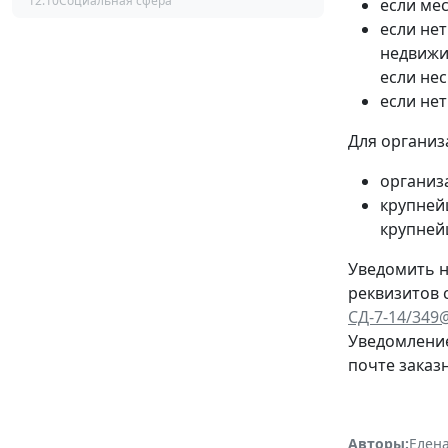
12:10
Социальная сфера
если мес
если нет
недвижи
если не
если не
Для организ
организ
крупней
крупней
Уведомить н
реквизитов 
СД-7-14/349
Уведомление
почте заказ
Авторы:
Елена