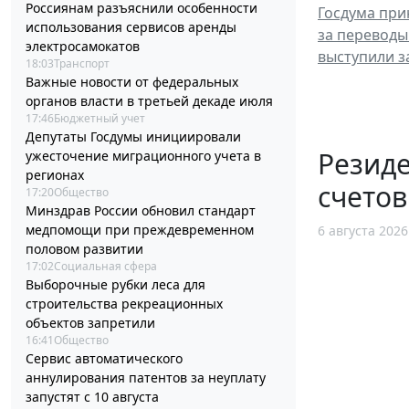
Россиянам разъяснили особенности
Госдума при
использования сервисов аренды
за переводы
электросамокатов
выступили з
18:03
Транспорт
Важные новости от федеральных
органов власти в третьей декаде июля
17:46
Бюджетный учет
Депутаты Госдумы инициировали
Резид
ужесточение миграционного учета в
регионах
счетов
17:20
Общество
Минздрав России обновил стандарт
медпомощи при преждевременном
6 августа 2026
половом развитии
17:02
Социальная сфера
Выборочные рубки леса для
строительства рекреационных
объектов запретили
16:41
Общество
Сервис автоматического
аннулирования патентов за неуплату
запустят с 10 августа