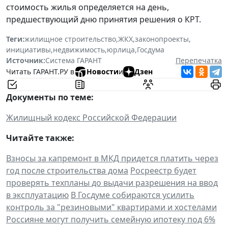
стоимость жилья определяется на день,
предшествующий дню принятия решения о КРТ.
Теги:
жилищное строительство
,
ЖКХ
,
законопроекты
,
инициативы
,
недвижимость
,
юрлица
,
Госдума
Источник:
Система ГАРАНТ
Перепечатка
Читать ГАРАНТ.РУ в
Новости
и
Дзен
Документы по теме:
Жилищный кодекс Российской Федерации
Читайте также:
Взносы за капремонт в МКД придется платить через
год после строительства дома
Росреестр будет
проверять техпланы до выдачи разрешения на ввод
в эксплуатацию
В Госдуме собираются усилить
контроль за "резиновыми" квартирами и хостелами
Россияне могут получить семейную ипотеку под 6%