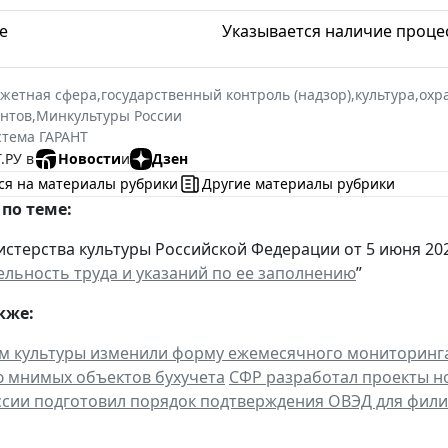
е
Указывается наличие процес
жетная сфера
,
государственный контроль (надзор)
,
культура
,
охр
нтов
,
Минкультуры России
стема ГАРАНТ
.РУ в
Новости
и
Дзен
ся на материалы рубрики
Другие материалы рубрики
по теме:
стерства культуры Российской Федерации от 5 июня 2025
льность труда и указаний по ее заполнению
”
кже:
м культуры изменили форму ежемесячного мониторинг
 мнимых объектов бухучета
СФР разработал проекты н
сии подготовил порядок подтверждения ОВЭД для фил