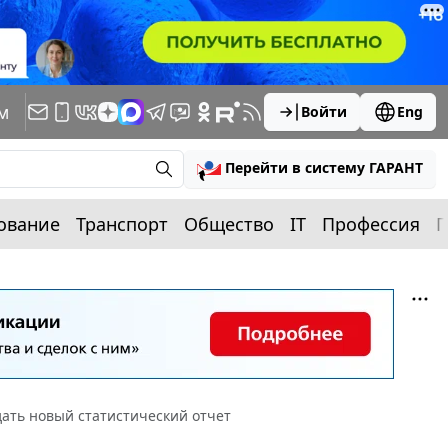
м
Войти
Eng
Перейти в систему ГАРАНТ
ование
Транспорт
Общество
IT
Профессия
П
ать новый статистический отчет