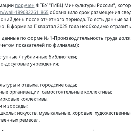
рмации
поручен
ФГБУ "ГИВЦ Минкультуры России", котор
om/wall-189682261_865
обозначило срок размещения свед
очий день после отчетного периода. То есть данные за I
. В форме за II квартал 2025 года необходимо отразить д
 данные по форме № 1-Производительность труда дол
 учетом показателей по филиалам):
тупные / публичные библиотеки;
но-досуговые учреждения;
льтуры и отдыха, городские сады;
ные организации, самостоятельные коллективы;
цирковые коллективы;
и и зоосады;
 школы: искусств, музыкальные, хоровые, художественны
твенных ремесел.