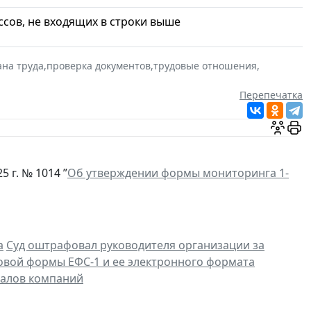
сов, не входящих в строки выше
ана труда
,
проверка документов
,
трудовые отношения
,
Перепечатка
 г. № 1014 ”
Об утверждении формы мониторинга 1-
а
Суд оштрафовал руководителя организации за
овой формы ЕФС-1 и ее электронного формата
иалов компаний