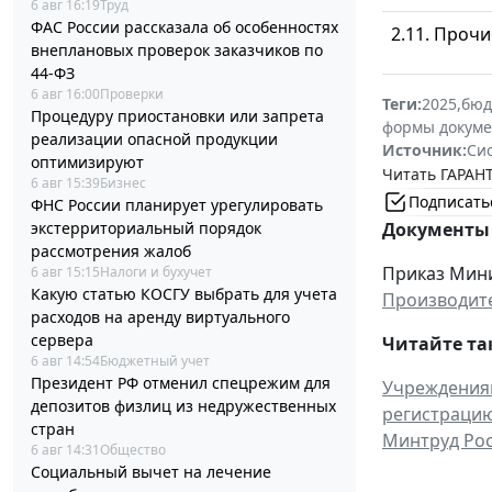
6 авг 16:19
Труд
ФАС России рассказала об особенностях
2.11. Прочи
внеплановых проверок заказчиков по
44-ФЗ
6 авг 16:00
Проверки
Теги:
2025
,
бюд
Процедуру приостановки или запрета
формы докуме
реализации опасной продукции
Источник:
Си
оптимизируют
Читать ГАРАНТ
6 авг 15:39
Бизнес
Подписать
ФНС России планирует урегулировать
экстерриториальный порядок
Документы 
рассмотрения жалоб
Приказ Мини
6 авг 15:15
Налоги и бухучет
Какую статью КОСГУ выбрать для учета
Производите
расходов на аренду виртуального
сервера
Читайте та
6 авг 14:54
Бюджетный учет
Президент РФ отменил спецрежим для
Учреждения
депозитов физлиц из недружественных
регистрацию
стран
Минтруд Рос
6 авг 14:31
Общество
Социальный вычет на лечение