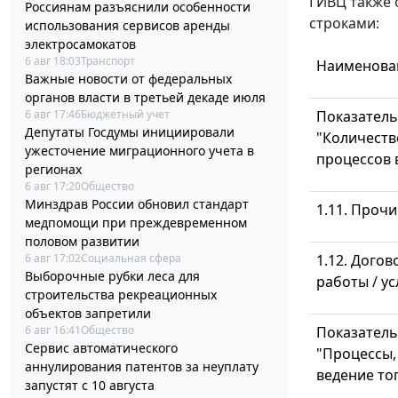
ГИВЦ также 
Россиянам разъяснили особенности
строками:
использования сервисов аренды
электросамокатов
6 авг 18:03
Транспорт
Наименован
Важные новости от федеральных
органов власти в третьей декаде июля
6 авг 17:46
Бюджетный учет
Показатель
Депутаты Госдумы инициировали
"Количеств
ужесточение миграционного учета в
процессов в
регионах
6 авг 17:20
Общество
Минздрав России обновил стандарт
1.11. Прочи
медпомощи при преждевременном
половом развитии
6 авг 17:02
Социальная сфера
1.12. Догов
Выборочные рубки леса для
работы / ус
строительства рекреационных
объектов запретили
6 авг 16:41
Общество
Показатель
Сервис автоматического
"Процессы,
аннулирования патентов за неуплату
ведение то
запустят с 10 августа