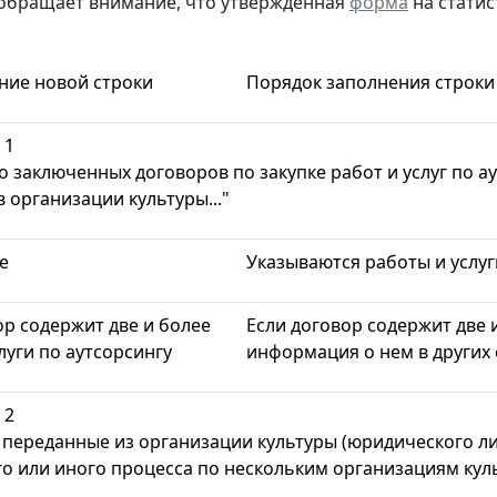
обращает внимание, что утвержденная
форма
на стати
ие новой строки
Порядок заполнения строки
 1
о заключенных договоров по закупке работ и услуг по 
 организации культуры..."
е
Указываются работы и услуг
ор содержит две и более
Если договор содержит две и
луги по аутсорсингу
информация о нем в других с
 2
 переданные из организации культуры (юридического ли
го или иного процесса по нескольким организациям кул