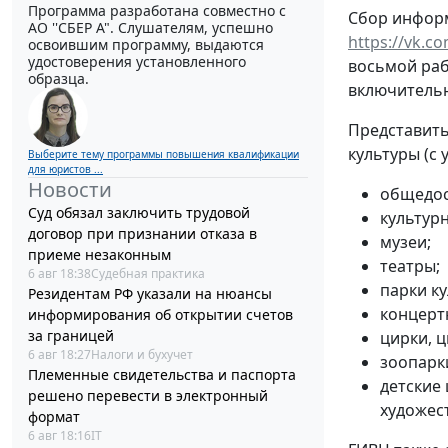
Программа разработана совместно с
Сбор инфо
АО ''СБЕР А". Слушателям, успешно
https://vk.c
освоившим программу, выдаются
удостоверения установленного
восьмой раб
образца.
включительно
Представить
культуры (с
Выберите тему программы повышения квалификации
для юристов ...
Новости
общедос
Суд обязал заключить трудовой
культур
договор при признании отказа в
музеи;
приеме незаконным
театры;
6 авг 18:38
Судебная практика
парки ку
Резидентам РФ указали на нюансы
концерт
информирования об открытии счетов
за границей
цирки, 
6 авг 18:27
Налоги и бухучет
зоопарк
Племенные свидетельства и паспорта
детские
решено перевести в электронный
художес
формат
6 авг 18:16
IT