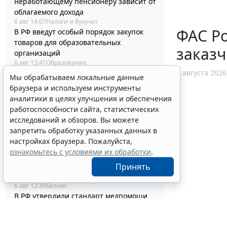
неработающему пенсионеру зависит от
облагаемого дохода
6 авг 14:07
Налоги и бухучет
ФАС Ро
В РФ введут особый порядок закупок
товаров для образовательных
заказч
организаций
6 авг 13:41
Образование
Отчет о выполнении квоты для приема
6 августа 2026
Мы обрабатываем локальные данные
на работу инвалидов надо сдать до 12
браузера и используем инструменты
октября
аналитики в целях улучшения и обеспечения
6 авг 13:20
Труд
работоспособности сайта, статистических
Адвокатские палаты вправе применять
исследований и обзоров. Вы можете
УСН при соблюдении условий и
запретить обработку указанных данных в
ограничений
настройках браузера. Пожалуйста,
6 авг 12:58
Налоги и бухучет
ознакомьтесь с условиями их обработки
.
Контракты по однородным товарам
можно заключать с одним и тем же
Принять
едпоставщиком
6 авг 12:39
Бизнес
В РФ утвердили стандарт медпомощи
детям при наследственной
тирозинемии 1 типа
6 авг 12:10
Социальная сфера