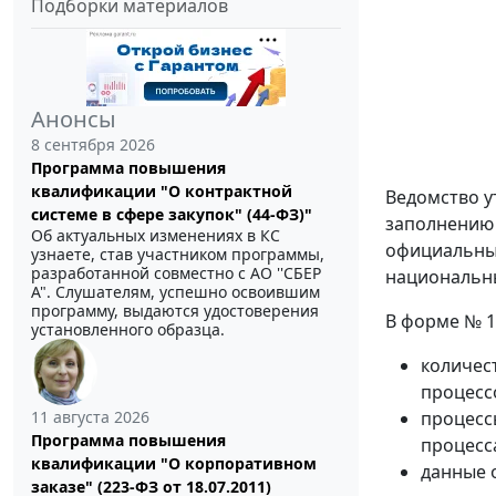
Подборки материалов
Анонсы
8 сентября 2026
Программа повышения
квалификации "О контрактной
Ведомство у
системе в сфере закупок" (44-ФЗ)"
заполнению 
Об актуальных изменениях в КС
официальных
узнаете, став участником программы,
разработанной совместно с АО ''СБЕР
национальны
А". Слушателям, успешно освоившим
программу, выдаются удостоверения
В форме № 1
установленного образца.
количес
процесс
11 августа 2026
процесс
Программа повышения
процесс
квалификации "О корпоративном
данные 
заказе" (223-ФЗ от 18.07.2011)