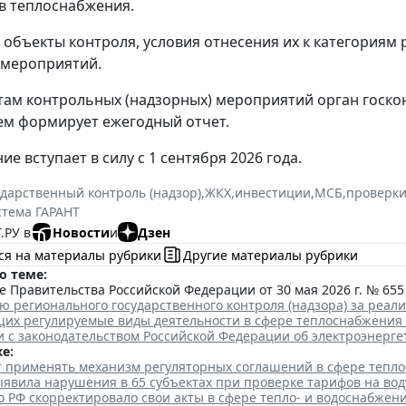
в теплоснабжения.
объекты контроля, условия отнесения их к категориям 
 мероприятий.
там контрольных (надзорных) мероприятий орган госкон
ем формирует ежегодный отчет.
е вступает в силу с 1 сентября 2026 года.
ударственный контроль (надзор)
,
ЖКХ
,
инвестиции
,
МСБ
,
проверки
стема ГАРАНТ
.РУ в
Новости
и
Дзен
ся на материалы рубрики
Другие материалы рубрики
о теме:
 Правительства Российской Федерации от 30 мая 2026 г. № 655
ю регионального государственного контроля (надзора) за реа
их регулируемые виды деятельности в сфере теплоснабжения
и с законодательством Российской Федерации об электроэнерге
е:
ут применять механизм регуляторных соглашений в сфере тепл
явила нарушения в 65 субъектах при проверке тарифов на вод
 РФ скорректировало свои акты в сфере тепло- и водоснабжен