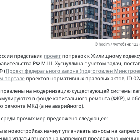
© hodim / Фотобанк 123
оссии представил
проект
поправок к Жилищному кодексу
авительства РФ М.Ш. Хуснуллина с учетом задач, пост
 (
Проект федерального закона (подготовлен Минстроем 
м портале
проектов нормативных правовых актов, ID 02/
правлены на модернизацию существующей системы кап
умулируются в фонде капитального ремонта (ФКР), и о
о ремонта МКД (а не аварийного).
, среди прочих мер предложено следующее:
ы в новостройках начнут уплачивать взносы на капрем
ению уплаты взносов на капремонт предложено уменьш