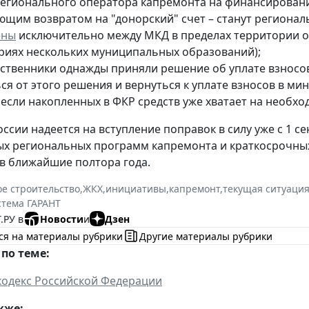
регионального оператора капремонта на финансировани
ющим возвратом на "донорский" счет – станут регионал
ены
исключительно между МКД в пределах территории 
риях нескольких муниципальных образований);
бственники однажды приняли решение об уплате взносо
ься от этого решения и вернуться к уплате взносов в м
 если накопленных в ФКР средств уже хватает на необх
ссии надеется на вступление поправок в силу уже с 1 се
х региональных программ капремонта и краткосрочны
в ближайшие полтора года.
е строительство
,
ЖКХ
,
инициативы
,
капремонт
,
текущая ситуаци
стема ГАРАНТ
.РУ в
Новости
и
Дзен
ся на материалы рубрики
Другие материалы рубрики
по теме:
одекс Российской Федерации
кже: