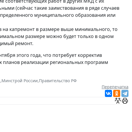
е соответствующих работ в других МКД с их
ьными (сейчас такие заимствования в ряде случаев
определенного муниципального образования или
в на капремонт в размере выше минимального, то
инимальном размере можно будет только в одном
одимый ремонт.
нтября этого года, что потребует корректив
х планов реализации региональных программ
я
,
Минстрой России
,
Правительство РФ
Перепечатка