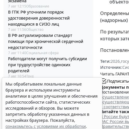
экзамена
объекто
7 авг 12:15
Образование
В ГПК РФ уточнили порядок
Определены 
удостоверения доверенностей
(надзорных)
находящихся в СИЗО лиц
7 авг 11:56
Общество
По результа
В РФ актуализировали стандарт
которых зат
помощи при хронической сердечной
недостаточности
Постановлени
7 авг 11:40
Социальная сфера
Работодатели могут получить субсидии
Теги:
2026
,
гос
при трудоустройстве одиноких
Источник:
Си
родителей
Читать ГАРАНТ
7 авг 10:54
Труд
Подписать
Процедуру заключения контракта по
Мы обрабатываем локальные данные
Документы п
итогам электронного запроса
браузера и используем инструменты
Постановление
котировок уточнят
аналитики в целях улучшения и обеспечения
осуществлени
7 авг 10:32
Бизнес
осуществляющ
работоспособности сайта, статистических
В РФ выпустили методичку по
в соответстви
исследований и обзоров. Вы можете
соцзаказу и выбору КВР при обучении
Читайте такж
запретить обработку указанных данных в
В России буд
госслужащих
настройках браузера. Пожалуйста,
ФАС России вы
7 авг 10:04
Бюджетный учет
ознакомьтесь с условиями их обработки
.
Правительство
Срок актуализации данных для