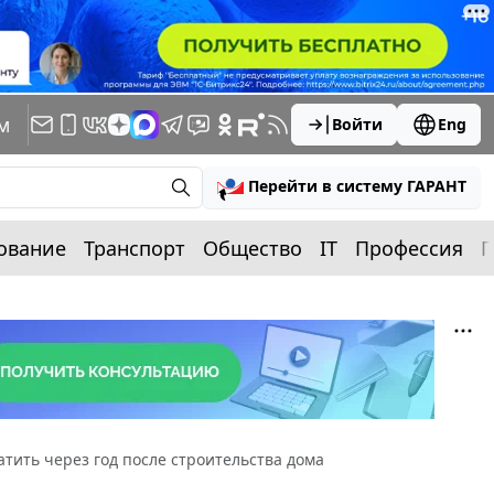
м
Войти
Eng
Перейти в систему ГАРАНТ
ование
Транспорт
Общество
IT
Профессия
П
тить через год после строительства дома