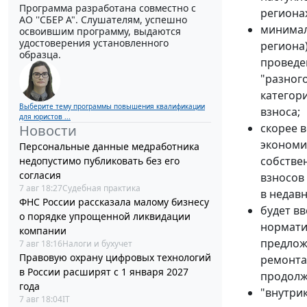
Программа разработана совместно с
регионах
АО ''СБЕР А". Слушателям, успешно
минимал
освоившим программу, выдаются
удостоверения установленного
региона)
образца.
проведе
"разног
категор
Выберите тему программы повышения квалификации
взноса;
для юристов ...
скорее 
Новости
экономи
Персональные данные медработника
собстве
недопустимо публиковать без его
согласия
взносов
7 авг 18:27
Судебная практика
в недав
ФНС России рассказала малому бизнесу
будет вв
о порядке упрощенной ликвидации
нормати
компании
предлож
7 авг 18:16
Налоги и бухучет
Правовую охрану цифровых технологий
ремонта
в России расширят с 1 января 2027
продолж
года
"внутри
7 авг 18:04
IT