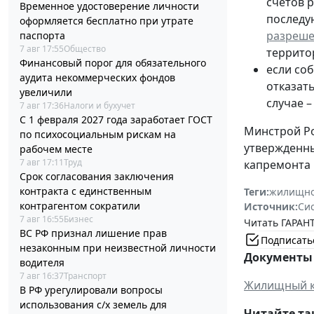
счетов 
Временное удостоверение личности
последу
оформляется бесплатно при утрате
разреш
паспорта
7 авг 17:55
Общество
террито
Финансовый порог для обязательного
если со
аудита некоммерческих фондов
отказат
увеличили
случае –
7 авг 17:36
Налоги и бухучет
С 1 февраля 2027 года заработает ГОСТ
Минстрой Ро
по психосоциальным рискам на
утвержденны
рабочем месте
7 авг 17:11
Труд
капремонта 
Срок согласования заключения
контракта с единственным
Теги:
жилищно
контрагентом сократили
Источник:
Си
7 авг 16:55
Бизнес
Читать ГАРАНТ
ВС РФ признал лишение прав
Подписать
незаконным при неизвестной личности
Документы 
водителя
7 авг 16:37
Транспорт
Жилищный к
В РФ урегулировали вопросы
использования с/х земель для
Читайте та