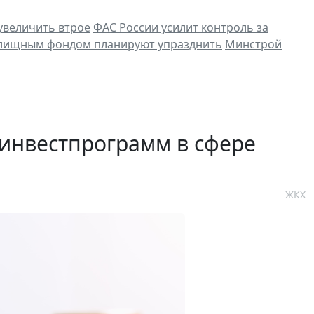
увеличить втрое
ФАС России усилит контроль за
лищным фондом планируют упразднить
Минстрой
инвестпрограмм в сфере
ЖКХ