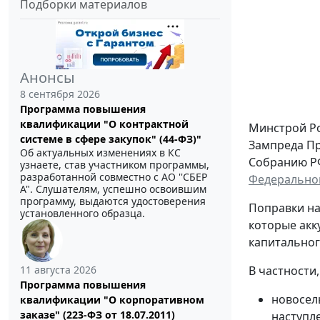
Подборки материалов
Анонсы
8 сентября 2026
Программа повышения
квалификации "О контрактной
Минстрой Р
системе в сфере закупок" (44-ФЗ)"
Зампреда Пр
Об актуальных изменениях в КС
Собранию РФ
узнаете, став участником программы,
разработанной совместно с АО ''СБЕР
Федерально
А". Слушателям, успешно освоившим
программу, выдаются удостоверения
Поправки на
установленного образца.
которые акк
капитальног
11 августа 2026
В частности
Программа повышения
новосел
квалификации "О корпоративном
заказе" (223-ФЗ от 18.07.2011)
наступл