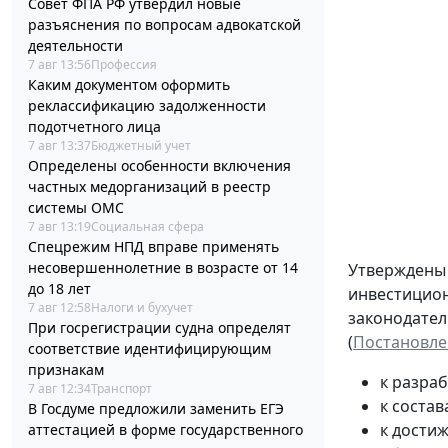
Совет ФПА РФ утвердил новые
разъяснения по вопросам адвокатской
деятельности
7 авг 13:56
Профессия
Каким документом оформить
реклассификацию задолженности
подотчетного лица
7 авг 13:37
Бюджетный учет
Определены особенности включения
частных медорганизаций в реестр
системы ОМС
7 авг 13:19
Социальная сфера
Спецрежим НПД вправе применять
несовершеннолетние в возрасте от 14
Утвержден
до 18 лет
инвестицион
7 авг 12:58
Налоги и бухучет
законодател
При госрегистрации судна определят
(
Постановлен
соответствие идентифицирующим
признакам
к разра
7 авг 12:34
Транспорт
к соста
В Госдуме предложили заменить ЕГЭ
к дости
аттестацией в форме государственного