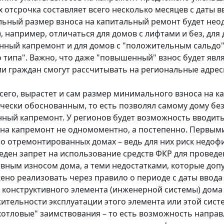
 отсрочка составляет всего несколько месяцев с даты в
ьный размер взноса на капитальный ремонт будет неод
, например, отличаться для домов с лифтами и без, для
нный капремонт и для домов с "положительным сальдо", 
о типа". Важно, что даже "повышенный" взнос будет явл
ии граждан смогут рассчитывать на региональные адр
всего, вырастет и сам размер минимального взноса на к
чески обоснованным, то есть позволял самому дому бе
нный капремонт. У регионов будет возможность вводит
 на капремонт не одномоментно, а постепенно. Первым
но отремонтированных домах – ведь для них риск недо
еден запрет на использование средств ФКР для проведе
вным износом дома, а теми недостатками, которые допу
ено реализовать через правило о периоде с даты ввода
 конструктивного элемента (инженерной системы) дома
ительности эксплуатации этого элемента или этой сист
котловые" заимствования – то есть возможность направ