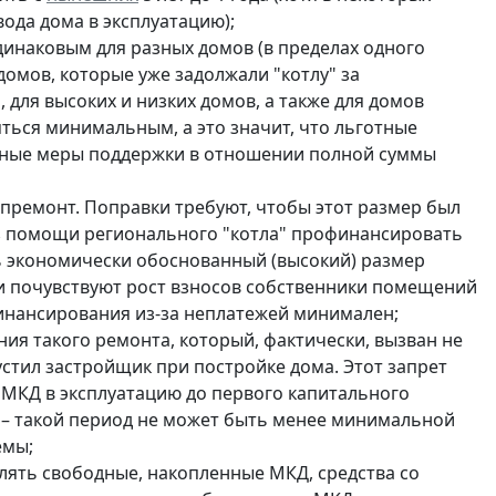
вода дома в эксплуатацию);
инаковым для разных домов (в пределах одного
 домов, которые уже задолжали "котлу" за
для высоких и низких домов, а также для домов
яться минимальным, а это значит, что льготные
есные меры поддержки в отношении полной суммы
апремонт. Поправки требуют, чтобы этот размер был
з помощи регионального "котла" профинансировать
ь экономически обоснованный (высокий) размер
и почувствуют рост взносов собственники помещений
финансирования из-за неплатежей минимален;
ния такого ремонта, который, фактически, вызван не
стил застройщик при постройке дома. Этот запрет
 МКД в эксплуатацию до первого капитального
 – такой период не может быть менее минимальной
емы;
лять свободные, накопленные МКД, средства со