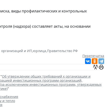
риска, виды профилактических и контрольных
троля (надзора) составляет акты, на основании
 организаций и ИП
,
юрлица
,
Правительство РФ
Перепечатка
 "
Об утверждении общих требований к организации и
лизацией инвестиционных программ организаций,
 (за исключением инвестиционных программ, утверждаемых
тике)
"
оснабжения
у и тепло
ия