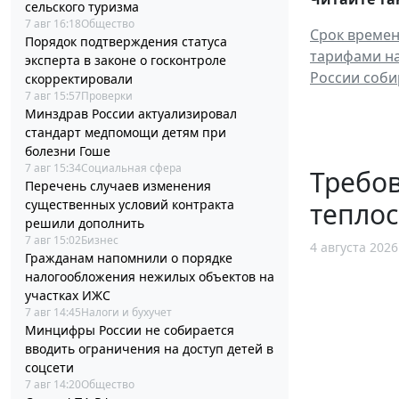
сельского туризма
7 авг 16:18
Общество
Срок времен
Порядок подтверждения статуса
тарифами на
эксперта в законе о госконтроле
России соби
скорректировали
7 авг 15:57
Проверки
Минздрав России актуализировал
стандарт медпомощи детям при
болезни Гоше
7 авг 15:34
Социальная сфера
Требов
Перечень случаев изменения
существенных условий контракта
тепло
решили дополнить
7 авг 15:02
Бизнес
4 августа 2026
Гражданам напомнили о порядке
налогообложения нежилых объектов на
участках ИЖС
7 авг 14:45
Налоги и бухучет
Минцифры России не собирается
вводить ограничения на доступ детей в
соцсети
7 авг 14:20
Общество