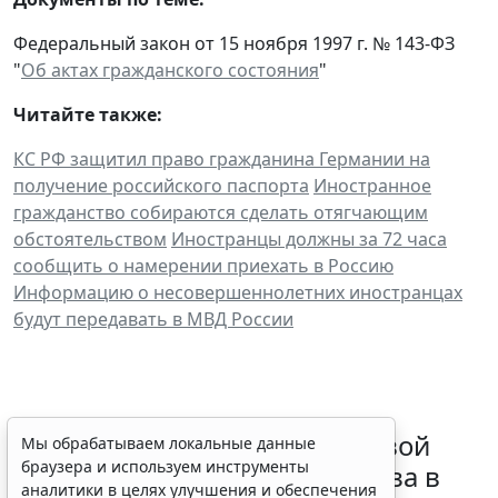
Федеральный закон от 15 ноября 1997 г. № 143-ФЗ
"
Об актах гражданского состояния
"
Читайте также:
КС РФ защитил право гражданина Германии на
получение российского паспорта
Иностранное
гражданство собираются сделать отягчающим
обстоятельством
Иностранцы должны за 72 часа
сообщить о намерении приехать в Россию
Информацию о несовершеннолетних иностранцах
будут передавать в МВД России
Суд обязал заключить трудовой
Мы обрабатываем локальные данные
браузера и используем инструменты
договор при признании отказа в
аналитики в целях улучшения и обеспечения