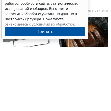
приеме незаконным
работоспособности сайта, статистических
исследований и обзоров. Вы можете
6 августа 2026 18:38
Судебная практика
запретить обработку указанных данных в
настройках браузера. Пожалуйста,
ознакомьтесь с условиями их обработки
.
Принять
© atlasfoto / Фотобанк 123RF.com
Если суд признает отказ в приеме на работу
необоснованным, соискатель вправе требовать
заключения трудового договора. ВС РФ вновь
напомнил об этом судам и сам обязал компанию