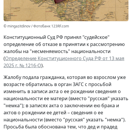
© mingazitdinov / Фотобанк 123RF.com
Конституционный Суд РФ принял "судейское"
определение об отказе в принятии к рассмотрению
жалобы на "несменяемость" национальности
(
Определение Конституционного Суда РФ от 13 мая
2025 г. № 1216-О
).
Жалобу подала гражданка, которая во взрослом уже
возрасте обратилась в орган ЗАГС с просьбой
изменить в записи акта о ее рождении сведения о
национальности ее матери (вместо "русская" указать
"немка"); в записях акта о заключении ею брака и
актов о рождении ее детей – сведения о ее
национальности (вместо "русская" указать "немка").
Просьба была обоснована тем, что дед и прадед