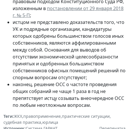
правовым подходом Конституционного Суда РФ,
изложенным в
постановлении от 29 января 2018
г. № 5-П
;
истцом не представлено доказательств того, что
УК и подрядные организации, кандидатуры
которых одобрены большинством голосов иных
собственников, являются аффилированными
между собой. Основания для выводов об
отсутствии экономической целесообразности
принятых и одобренных большинством
собственников офисных помещений решений по
спорным вопросам отсутствуют;
наконец, решение ОСС о частоте проведения
общих собраний не чаще 1 раза в год не
препятствует истцу созывать внеочередное ОСС
по любым неотложным вопросам.
Теги:
ЖКХ
,
правоприменение
,
практические ситуации
,
судебная практика
,
юрлица
Источник:
Система ГАРАНТ
Перепечатка