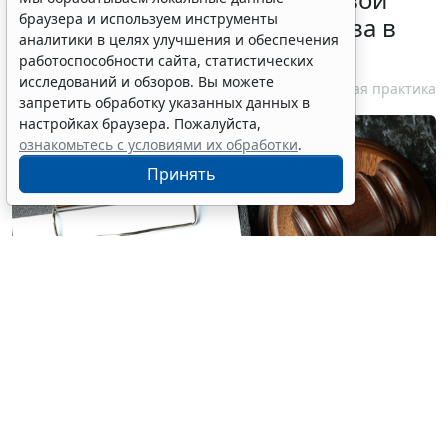
браузера и используем инструменты
договор при признании отказа в
аналитики в целях улучшения и обеспечения
приеме незаконным
работоспособности сайта, статистических
исследований и обзоров. Вы можете
6 августа 2026 18:38
Судебная практика
запретить обработку указанных данных в
настройках браузера. Пожалуйста,
ознакомьтесь с условиями их обработки
.
Принять
© atlasfoto / Фотобанк 123RF.com
Если суд признает отказ в приеме на работу
необоснованным, соискатель вправе требовать