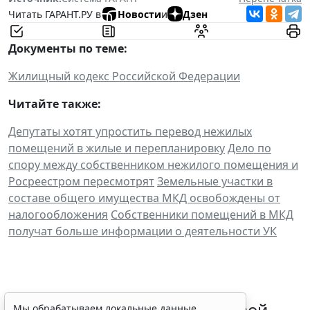
Читать ГАРАНТ.РУ в
Новости
и
Дзен
Документы по теме:
Жилищный кодекс Российской Федерации
Читайте также:
Депутаты хотят упростить перевод нежилых
помещений в жилые и перепланировку
Дело по
спору между собственником нежилого помещения и
Росреестром пересмотрят
Земельные участки в
составе общего имущества МКД освобождены от
налогообложения
Собственники помещений в МКД
получат больше информации о деятельности УК
Суд обязал заключить трудовой
Мы обрабатываем локальные данные