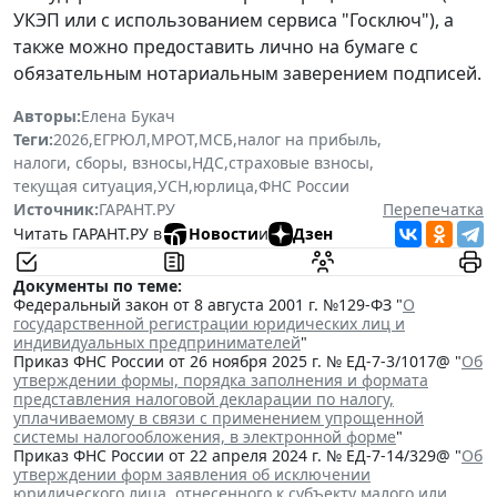
УКЭП или с использованием сервиса "Госключ"), а
также можно предоставить лично на бумаге с
обязательным нотариальным заверением подписей.
Авторы:
Елена Букач
Теги:
2026
,
ЕГРЮЛ
,
МРОТ
,
МСБ
,
налог на прибыль
,
налоги, сборы, взносы
,
НДС
,
страховые взносы
,
текущая ситуация
,
УСН
,
юрлица
,
ФНС России
Источник:
ГАРАНТ.РУ
Перепечатка
Читать ГАРАНТ.РУ в
Новости
и
Дзен
Документы по теме:
Федеральный закон от 8 августа 2001 г. №129-ФЗ "
О
государственной регистрации юридических лиц и
индивидуальных предпринимателей
"
Приказ ФНС России от 26 ноября 2025 г. № ЕД-7-3/1017@ "
Об
утверждении формы, порядка заполнения и формата
представления налоговой декларации по налогу,
уплачиваемому в связи с применением упрощенной
системы налогообложения, в электронной форме
"
Приказ ФНС России от 22 апреля 2024 г. № ЕД-7-14/329@ "
Об
утверждении форм заявления об исключении
юридического лица, отнесенного к субъекту малого или