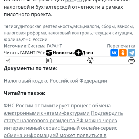
налоговой и бухгалтерской отчетности в рамках
пилотного проекта.
Теги:
аудиторская деятельность
,
МСБ
,
налоги, сборы, взносы
,
налоговая реформа
,
налоговый контроль
,
текущая ситуация
,
юрлица
,
ФНС России
Источник:
Система ГАРАНТ
Перепечатка
Читать ГАРАНТ.РУ в
Новости
и
Дзен
Документы по теме:
Налоговый кодекс Российской Федерации
Читайте также:
ФНС России оптимизирует процесс обмена
электронными счетами-фактурами
Подтвердить
статус налогового резидента РФ можно через
интерактивный сервис
Единый онлайн-сервис
обмена информацией может появиться в