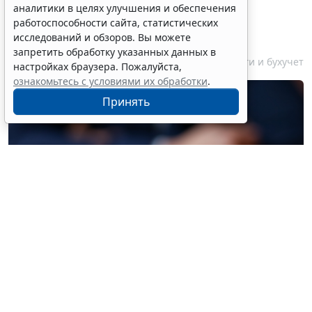
аналитики в целях улучшения и обеспечения
некоммерческих фондов
работоспособности сайта, статистических
увеличили
исследований и обзоров. Вы можете
запретить обработку указанных данных в
7 августа 2026 17:36
Налоги и бухучет
настройках браузера. Пожалуйста,
ознакомьтесь с условиями их обработки
.
Принять
© liudmilachernetska / Фотобанк 123RF.com
Законом предусматривается увеличение с 3 млн до 5
млн руб. лимита поступления имущества, в том