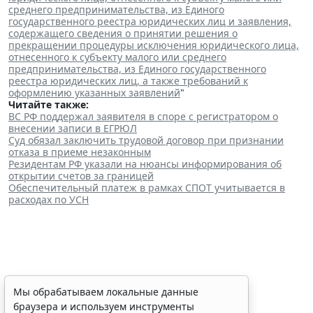
среднего предпринимательства, из Единого
государственного реестра юридических лиц и заявления,
содержащего сведения о принятии решения о
прекращении процедуры исключения юридического лица,
отнесенного к субъекту малого или среднего
предпринимательства, из Единого государственного
реестра юридических лиц, а также требований к
оформлению указанных заявлений
"
Читайте также:
ВС РФ поддержал заявителя в споре с регистратором о
внесении записи в ЕГРЮЛ
Суд обязал заключить трудовой договор при признании
отказа в приеме незаконным
Резидентам РФ указали на нюансы информирования об
открытии счетов за границей
Обеспечительный платеж в рамках СПОТ учитывается в
расходах по УСН
Финансовый порог для
Мы обрабатываем локальные данные
браузера и используем инструменты
обязательного аудита