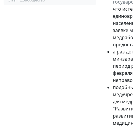
5 авг 12:38
Общество
государ
что ист
единовр
населён
заявке 
медрабо
предост
а раз д
минздрав
период 
февраля 
неправо
подобны
медучре
для мед
"Развит
развити
медицин