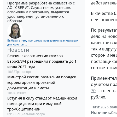
действитель
Программа разработана совместно с
АО ''СБЕР А". Слушателям, успешно
освоившим программу, выдаются
В качестве 
удостоверения установленного
неисполненн
образца.
По результа
дело на нов
Выберите тему программы повышения квалификации
качестве ва
для юристов ...
так и в дру
Новости
сторон и не
Бензин экологических классов
поставщикам
Евро-2/3/4 разрешили продавать до 1
июля 2027 года
соответств
10:33
Транспорт
Минстрой России разъяснил порядок
Применитель
корректировки проектной
с учетом пр
документации и сметы
70
, – то ес
10:04
Бизнес
рублях.
Вступил в силу стандарт медицинской
помощи детям при иммунной
Теги:
2025
,
вал
тромбоцитопении
Источник:
Си
09:30
Социальная сфера