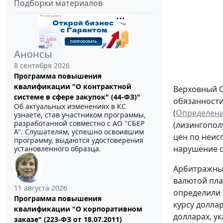
Подборки материалов
Анонсы
8 сентября 2026
Программа повышения
квалификации "О контрактной
Верховный С
системе в сфере закупок" (44-ФЗ)"
обязанности
Об актуальных изменениях в КС
(
Определение
узнаете, став участником программы,
разработанной совместно с АО ''СБЕР
(лизингопол
А". Слушателям, успешно освоившим
цен по неис
программу, выдаются удостоверения
нарушение с
установленного образца.
Арбитражные
валютой пла
11 августа 2026
определили 
Программа повышения
курсу долла
квалификации "О корпоративном
долларах, у
заказе" (223-ФЗ от 18.07.2011)