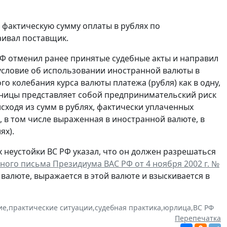
 фактическую сумму оплаты в рублях по
таивал поставщик.
Ф отменил ранее принятые судебные акты и направил
 условие об использовании иностранной валюты в
о колебания курса валюты платежа (рубля) как в одну,
азницы представляет собой предпринимательский риск
сходя из сумм в рублях, фактически уплаченных
, в том числе выраженная в иностранной валюте, в
ях).
 неустойки ВС РФ указал, что он должен разрешаться
ного письма Президиума ВАС РФ от 4 ноября 2002 г. №
 валюте, выражается в этой валюте и взыскивается в
ие
,
практические ситуации
,
судебная практика
,
юрлица
,
ВС РФ
Перепечатка