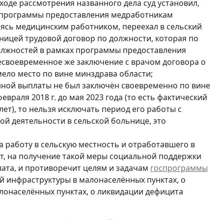
В ходе рассмотрения названного дела суд установил,
м программы предоставления медработникам
ясь медицинским работником, переехал в сельский
ьницей трудовой договор по должности, которая по
олжностей в рамках программы предоставления
своевременное же заключение с врачом договора о
ло место по вине минздрава области;
нной выплаты не был заключён своевременно по вине
враля 2018 г. до мая 2023 года (то есть фактический
ет), то нельзя исключать период его работы с
вой деятельности в сельской больнице, это
 работу в сельскую местность и отработавшего в
т, на получение такой меры социальной поддержки
ата, и противоречит целям и задачам
госпрограммы
й инфраструктуры в малонаселённых пунктах, о
лонаселённых пунктах, о ликвидации дефицита