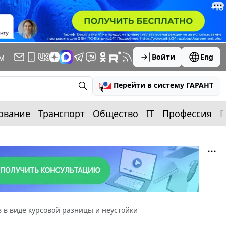
м
Войти
Eng
Перейти в систему ГАРАНТ
ование
Транспорт
Общество
IT
Профессия
П
 в виде курсовой разницы и неустойки