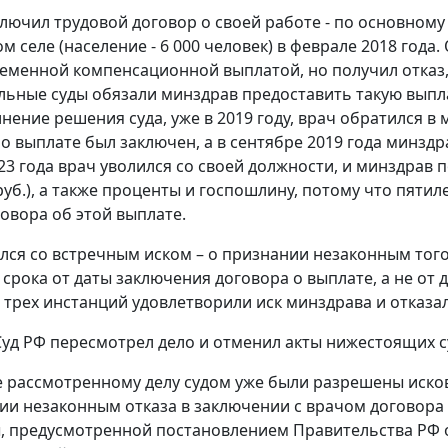
лючил трудовой договор о своей работе - по основному 
м селе (население - 6 000 человек) в феврале 2018 года
еменной компенсационной выплатой, но получил отказ, 
льные суды обязали минздрав предоставить такую выпла
нение решения суда, уже в 2019 году, врач обратился в 
 о выплате был заключен, а в сентябре 2019 года минзд
23 года врач уволился со своей должности, и минздрав
руб.), а также проценты и госпошлину, потому что пяти
овора об этой выплате.
лся со встречным иском – о признании незаконным того
 срока от даты заключения договора о выплате, а не от 
 трех инстанций удовлетворили иск минздрава и отказал
уд РФ пересмотрел дело и отменил акты нижестоящих с
е рассмотренному делу судом уже были разрешены иско
ии незаконным отказа в заключении с врачом договор
, предусмотренной постановлением Правительства РФ от