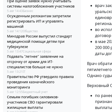
При оценке заявок нужно учитывать
врач зак
системы налогообложения участников
5 авг 14:43
Бизнес
уральско
Осужденным релокантам запретили
единовр
регистрировать ИП и управлять
региона
машиной
во испол
5 авг 14:12
Общество
договор
Минздрав России выпустил стандарт
в мае 20
медицинской помощи детям при
туберкулезе
200 000 
5 авг 13:47
Социальная сфера
даты дог
Подавать "летнее" заявление на
отсрочку от армии для ИТ-
Врач обрати
специалистов больше не нужно
пятилетнего
5 авг 13:21
IT
Однако суды
Правительство РФ утвердило правила
проведения казначейского
Верховный С
мониторинга
5 авг 12:55
Бюджетный учет
по ране
Семьям погибших силовиков-
признан
участников СВО гарантировали
выплаты
жилищные выплаты