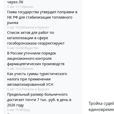
через ЛК
5 авг 17:12
Бизнес
Глава государства утвердил поправки в
НК РФ для стабилизации топливного
рынка
5 авг 16:54
Налоги и бухучет
Список актов для работ по
каталогизации в сфере
гособоронзаказа скорректируют
5 авг 16:30
Общество
В России уточнили порядок
лицензионного контроля
фармацевтических производств
5 авг 16:02
Бизнес
Как учесть суммы туристического
налога при применении
автоматизированной УСН
5 авг 15:37
Налоги и бухучет
Предельный размер больничного
достигает почти 7 тыс. руб. в день в
Тройка суде
2026 году
единовремен
5 авг 15:08
Труд