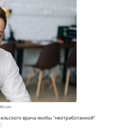
3RF.com
 сельского врача якобы "неотработанной"
: