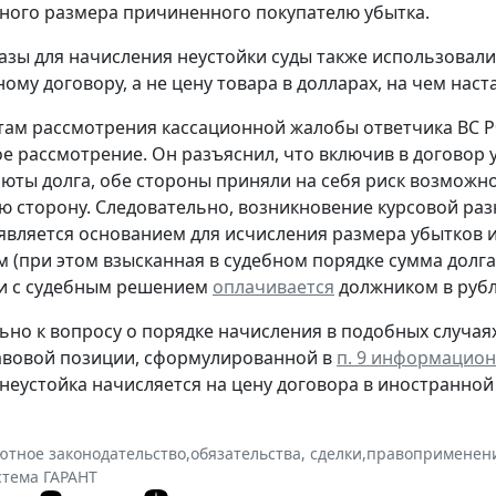
ного размера причиненного покупателю убытка.
базы для начисления неустойки суды также использовали
ому договору, а не цену товара в долларах, на чем нас
там рассмотрения кассационной жалобы ответчика ВС Р
ое рассмотрение. Он разъяснил, что включив в договор
люты долга, обе стороны приняли на себя риск возможног
гую сторону. Следовательно, возникновение курсовой р
 является основанием для исчисления размера убытков и
 (при этом взысканная в судебном порядке сумма долга
ии с судебным решением
оплачивается
должником в рубл
но к вопросу о порядке начисления в подобных случаях
авовой позиции, сформулированной в
п. 9 информацион
ть неустойка начисляется на цену договора в иностранной
ютное законодательство
,
обязательства, сделки
,
правоприменен
стема ГАРАНТ