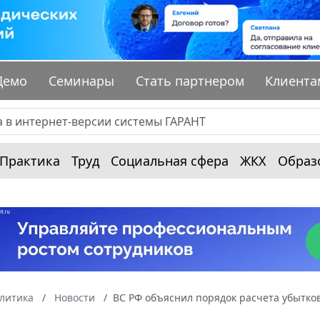
Демо
Семинары
Стать партнером
Клиента
Практика
Труд
Социальная сфера
ЖКХ
Образ
алитика
Новости
ВС РФ объяснил порядок расчета убытков