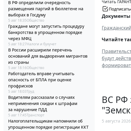
Читать ГАРАНТ
В РФ определили очередность
размещения партий в бюллетене на
Подписать
выборах в Госдуму
Документы 
5 авг 18:35
Общество
Граждане могут запустить процедуру
Гражданский
банкротства в упрощенном порядке
через МФЦ
Читайте та
5 авг 18:27
Налоги и бухучет
В России расширили перечень
Правительст
оснований для выдворения мигрантов
будут действ
из страны
формироват
5 авг 18:16
Общество
Работодатель вправе учитывать
опасность от БПЛА при оценке
профрисков
5 авг 18:03
Труд
ВС РФ 
Водителям рассказали о случаях
неприменения скидки к штрафам
"Земск
за нарушение ПДД
5 авг 17:45
Транспорт
Налогоплательщикам напомнили об
5 августа 2026
упрощенном порядке регистрации ККТ