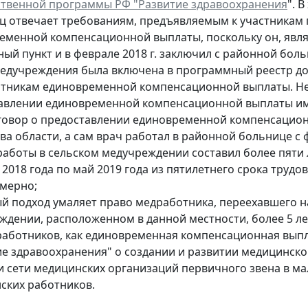
ственной программы РФ "Развитие здравоохранения
". 
ец отвечает требованиям, предъявляемым к участника
еменной компенсационной выплаты, поскольку он, явля
ный пункт и в феврале 2018 г. заключил с районной бол
медучреждения была включена в программный реестр д
тникам единовременной компенсационной выплаты. Не
авлении единовременной компенсационной выплаты име
оговор о предоставлении единовременной компенсацио
а области, а сам врач работал в районной больнице с фе
работы в сельском медучреждении составил более пяти л
2018 года по май 2019 года из пятилетнего срока трудо
мерно;
й подход умаляет право медработника, переехавшего на
ждении, расположенном в данной местности, более 5 ле
работников, как единовременная компенсационная выпл
ие здравоохранения" о создании и развитии медицинско
и сети медицинских организаций первичного звена в ма
ских работников.