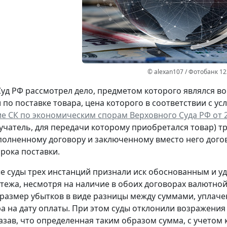
© alexan107 / Фотобанк 1
уд РФ рассмотрел дело, предметом которого являлся в
 по поставке товара, цена которого в соответствии с 
 СК по экономическим спорам Верховного Суда РФ от 23
учатель, для передачи которому приобретался товар) т
полненному договору и заключенному вместо него догов
рока поставки.
 суды трех инстанций признали иск обоснованным и у
тежа, несмотря на наличие в обоих договорах валютной 
размер убытков в виде разницы между суммами, уплач
ра на дату оплаты. При этом суды отклонили возражения
казав, что определенная таким образом сумма, с учетом