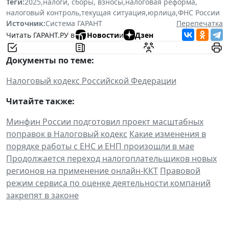
Теги:
2025
,
налоги, сборы, взносы
,
налоговая реформа
,
налоговый контроль
,
текущая ситуация
,
юрлица
,
ФНС России
Источник:
Система ГАРАНТ
Перепечатка
Читать ГАРАНТ.РУ в
Новости
и
Дзен
Документы по теме:
Налоговый кодекс Российской Федерации
Читайте также:
Минфин России подготовил проект масштабных
поправок в Налоговый кодекс
Какие изменения в
порядке работы с ЕНС и ЕНП произошли в мае
Продолжается переход налогоплательщиков новых
регионов на применение онлайн-ККТ
Правовой
режим сервиса по оценке деятельности компаний
закрепят в законе