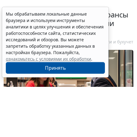
Резидентам РФ указали на нюансы
Мы обрабатываем локальные данные
браузера и используем инструменты
информирования об открытии
аналитики в целях улучшения и обеспечения
счетов за границей
работоспособности сайта, статистических
исследований и обзоров. Вы можете
6 августа 2026 18:27
Налоги и бухучет
запретить обработку указанных данных в
настройках браузера. Пожалуйста,
ознакомьтесь с условиями их обработки
.
Принять
© / Фотобанк 123RF.com