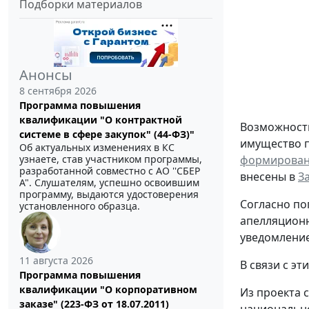
Подборки материалов
Анонсы
8 сентября 2026
Программа повышения
квалификации "О контрактной
Возможность
системе в сфере закупок" (44-ФЗ)"
имущество по
Об актуальных изменениях в КС
формирован
узнаете, став участником программы,
разработанной совместно с АО ''СБЕР
внесены в
З
А". Слушателям, успешно освоившим
программу, выдаются удостоверения
Согласно по
установленного образца.
апелляционн
уведомление
11 августа 2026
В связи с э
Программа повышения
квалификации "О корпоративном
Из проекта с
заказе" (223-ФЗ от 18.07.2011)
национально