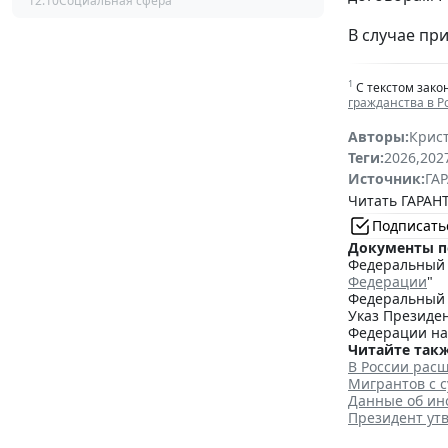
12:10
Социальная сфера
В случае при
1
С текстом зако
гражданства в 
Авторы:
Крис
Теги:
2026
,
202
Источник:
ГАР
Читать ГАРАНТ
Подписать
Документы п
Федеральный з
Федерации
"
Федеральный з
Указ Президен
Федерации на
Читайте такж
В России рас
Мигрантов с 
Данные об ин
Президент ут