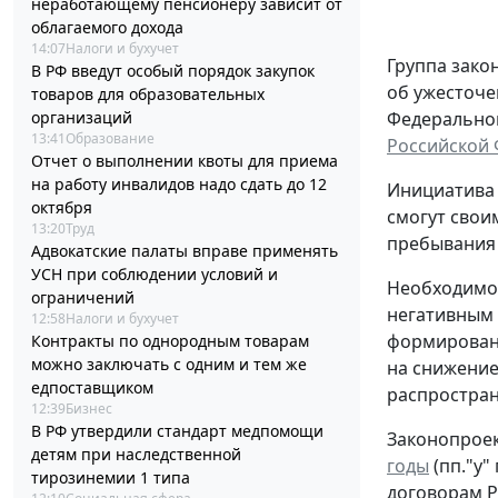
неработающему пенсионеру зависит от
облагаемого дохода
14:07
Налоги и бухучет
Группа зако
В РФ введут особый порядок закупок
об ужесточе
товаров для образовательных
Федерального
организаций
13:41
Образование
Российской
Отчет о выполнении квоты для приема
на работу инвалидов надо сдать до 12
Инициатива 
октября
смогут свои
13:20
Труд
пребывания 
Адвокатские палаты вправе применять
УСН при соблюдении условий и
Необходимос
ограничений
негативным 
12:58
Налоги и бухучет
формировани
Контракты по однородным товарам
можно заключать с одним и тем же
на снижение
едпоставщиком
распростран
12:39
Бизнес
В РФ утвердили стандарт медпомощи
Законопроек
детям при наследственной
годы
(пп."у"
тирозинемии 1 типа
договорам Р