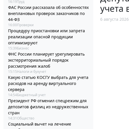
16:19
Труд
учета 
ФАС России рассказала об особенностях
внеплановых проверок заказчиков по
6 августа 2026
44-ФЗ
16:00
Проверки
Процедуру приостановки или запрета
реализации опасной продукции
оптимизируют
15:39
Бизнес
ФНС России планирует урегулировать
экстерриториальный порядок
рассмотрения жалоб
15:15
Налоги и бухучет
Какую статью КОСГУ выбрать для учета
расходов на аренду виртуального
сервера
14:54
Бюджетный учет
Президент РФ отменил спецрежим для
депозитов физлиц из недружественных
стран
14:31
Общество
Социальный вычет на лечение