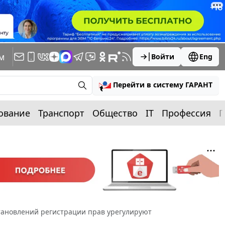
м
Войти
Eng
Перейти в систему ГАРАНТ
ование
Транспорт
Общество
IT
Профессия
П
тановлений регистрации прав урегулируют