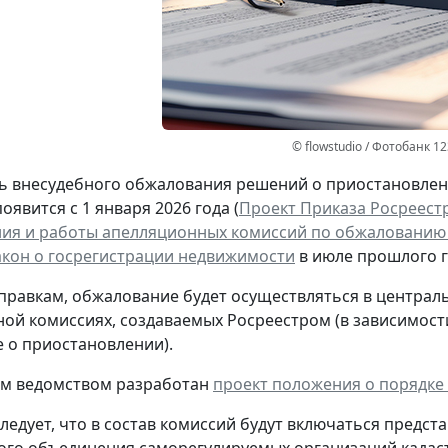
© flowstudio / Фотобанк 1
 внесудебного обжалования решений о приостановлен
явится с 1 января 2026 года (
Проект Приказа Росреест
ия и работы апелляционных комиссий по обжалованию
акон о госрегистрации недвижимости
в июле прошлого г
правкам, обжалование будет осуществляться в центра
ой комиссиях, создаваемых Росреестром (в зависимост
 о приостановлении).
тим ведомством разработан
проект положения о порядк
ледует, что в состав комиссий будут включаться предст
го объединения саморегулируемых организаций кадас