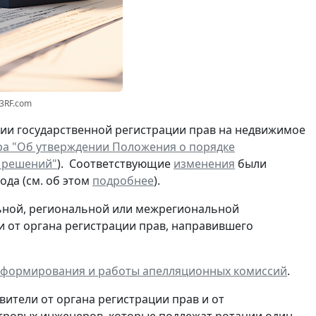
23RF.com
ии государственной регистрации прав на недвижимое
ра "Об утверждении Положения о порядке
 решений"
). Соответствующие
изменения
были
ода (см. об этом
подробнее
).
льной, региональной или межрегиональной
и от органа регистрации прав, направившего
е формирования и работы апелляционных комиссий
.
авители от органа регистрации прав и от
тровых инженеров, которые подлежат ротации один