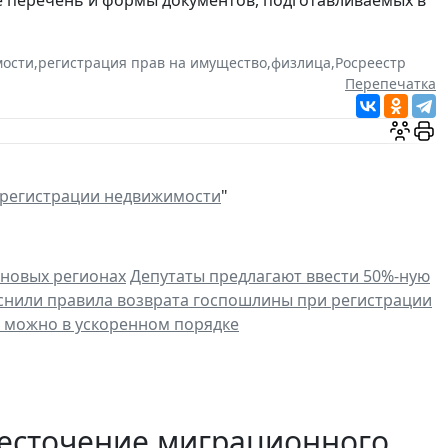
мости
,
регистрация прав на имущество
,
физлица
,
Росреестр
Перепечатка
 регистрации недвижимости
"
 новых регионах
Депутаты предлагают ввести 50%-ную
снили правила возврата госпошлины при регистрации
ь можно в ускоренном порядке
есточение миграционного