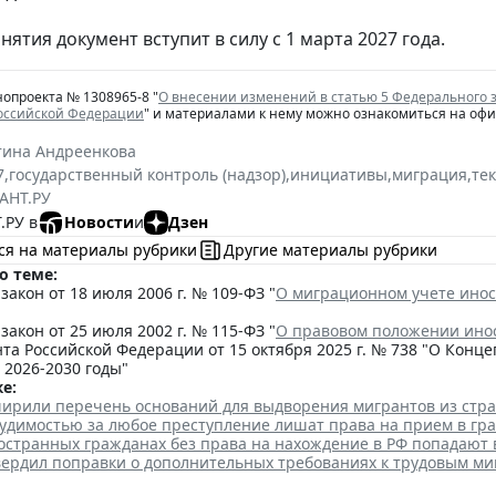
нятия документ вступит в силу с 1 марта 2027 года.
нопроекта № 1308965-8 "
О внесении изменений в статью 5 Федерального 
Российской Федерации
" и материалами к нему можно ознакомиться на оф
тина Андреенкова
7
,
государственный контроль (надзор)
,
инициативы
,
миграция
,
те
АНТ.РУ
.РУ в
Новости
и
Дзен
ся на материалы рубрики
Другие материалы рубрики
о теме:
акон от 18 июля 2006 г. № 109-ФЗ "
О миграционном учете инос
акон от 25 июля 2002 г. № 115-ФЗ "
О правовом положении ино
та Российской Федерации от 15 октября 2025 г. № 738 "О Кон
 2026-2030 годы"
е:
ширили перечень оснований для выдворения мигрантов из стр
судимостью за любое преступление лишат права на прием в гр
остранных гражданах без права на нахождение в РФ попадают 
вердил поправки о дополнительных требованиях к трудовым м