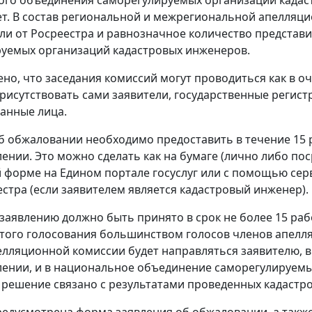
лет. В состав региональной и межрегиональной апелля
ли от Росреестра и равнозначное количество представ
уемых организаций кадастровых инженеров.
но, что заседания комиссий могут проводиться как в оч
присутствовать сами заявители, государственные реги
анные лица.
б обжаловании необходимо предоставить в течение 15 
ении. Это можно сделать как на бумаге (лично либо пос
 форме на Едином портале госуслуг или с помощью сер
естра (если заявителем является кадастровый инженер).
заявлению должно быть принято в срок не более 15 раб
того голосования большинством голосов членов апелля
лляционной комиссии будет направляться заявителю, в
ении, и в национальное объединение саморегулируемы
решение связано с результатами проведенных кадастр
едусмотрена форма заявления об обжаловании, а такж