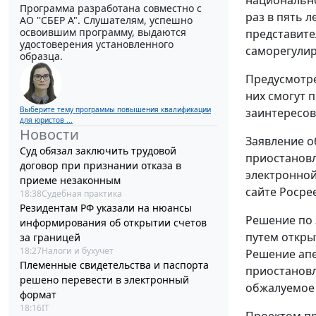
Программа разработана совместно с
раз в пять 
АО ''СБЕР А". Слушателям, успешно
освоившим программу, выдаются
представите
удостоверения установленного
саморегулир
образца.
Предусмотре
них смогут 
Выберите тему программы повышения квалификации
заинтересов
для юристов ...
Новости
Заявление о
Суд обязал заключить трудовой
приостановл
договор при признании отказа в
электронной
приеме незаконным
сайте Росре
18:38
Судебная практика
Резидентам РФ указали на нюансы
Решение по 
информирования об открытии счетов
путем откры
за границей
18:27
Налоги и бухучет
Решение апе
Племенные свидетельства и паспорта
приостановл
решено перевести в электронный
обжалуемое 
формат
18:16
IT
Проектом пр