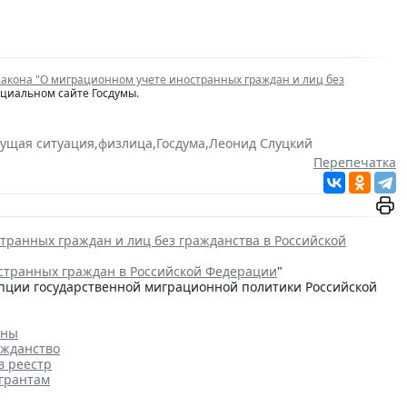
закона "О миграционном учете иностранных граждан и лиц без
ициальном сайте Госдумы.
кущая ситуация
,
физлица
,
Госдума
,
Леонид Слуцкий
Перепечатка
транных граждан и лиц без гражданства в Российской
странных граждан в Российской Федерации
"
цепции государственной миграционной политики Российской
аны
ажданство
в реестр
игрантам