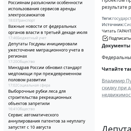
Россиянам разъяснили особенности
результате 
использования сервисов аренды
электросамокатов
Теги:
государс
18:03
Транспорт
Источник:
Си
Важные новости от федеральных
Читать ГАРАНТ
органов власти в третьей декаде июля
Подписать
17:46
Бюджетный учет
Депутаты Госдумы инициировали
Документы 
ужесточение миграционного учета в
регионах
Федеральный 
17:20
Общество
Минздрав России обновил стандарт
Читайте та
медпомощи при преждевременном
половом развитии
Владимир Пу
17:02
Социальная сфера
скидку при 
Выборочные рубки леса для
недвижимос
строительства рекреационных
объектов запретили
16:41
Общество
Сервис автоматического
аннулирования патентов за неуплату
Депут
запустят с 10 августа