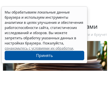
ФНС России рассказала
Мы обрабатываем локальные данные
браузера и используем инструменты
налогоплательщикам об
аналитики в целях улучшения и обеспечения
изменениях в работе с акцизами
работоспособности сайта, статистических
исследований и обзоров. Вы можете
10 августа 2026 12:10
Налоги и бухучет
запретить обработку указанных данных в
настройках браузера. Пожалуйста,
ознакомьтесь с условиями их обработки
.
Принять
© vitaliyborkovskiy / Фотобанк 123RF.com