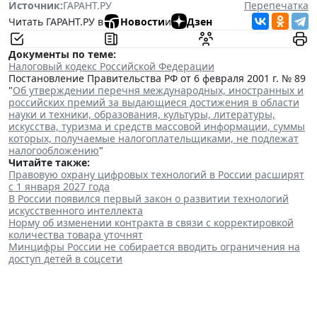
Источник:
ГАРАНТ.РУ
Перепечатка
Читать ГАРАНТ.РУ в
Новости
и
Дзен
Документы по теме:
Налоговый кодекс Российской Федерации
Постановление Правительства РФ от 6 февраля 2001 г. № 89
"
Об утверждении перечня международных, иностранных и
российских премий за выдающиеся достижения в области
науки и техники, образования, культуры, литературы,
искусства, туризма и средств массовой информации, суммы
которых, получаемые налогоплательщиками, не подлежат
налогообложению
"
Читайте также:
Правовую охрану цифровых технологий в России расширят
с 1 января 2027 года
В России появился первый закон о развитии технологий
искусственного интеллекта
Норму об изменении контракта в связи с корректировкой
количества товара уточнят
Минцифры России не собирается вводить ограничения на
доступ детей в соцсети