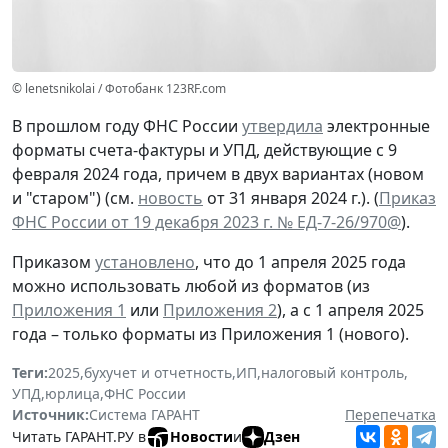
© lenetsnikolai / Фотобанк 123RF.com
В прошлом году ФНС России
утвердила
электронные
форматы счета-фактуры и УПД, действующие с 9
февраля 2024 года, причем в двух вариантах (новом
и "старом") (см.
новость
от 31 января 2024 г.). (
Приказ
ФНС России от 19 декабря 2023 г. № ЕД-7-26/970@
).
Приказом
установлено
, что
до 1 апреля 2025 года
можно использовать любой из форматов (из
Приложения 1
или
Приложения 2
), а с 1 апреля 2025
года – только форматы из Приложения 1 (нового).
Теги:
2025
,
бухучет и отчетность
,
ИП
,
налоговый контроль
,
УПД
,
юрлица
,
ФНС России
Источник:
Система ГАРАНТ
Перепечатка
Читать ГАРАНТ.РУ в
Новости
и
Дзен