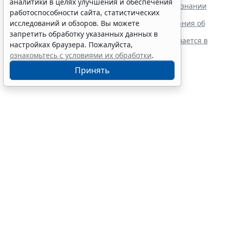
аналитики в целях улучшения и обеспечения
Суд обязал заключить трудовой договор при признании
работоспособности сайта, статистических
отказа в приеме незаконным
Резидентам РФ указали на нюансы информирования об
исследований и обзоров. Вы можете
открытии счетов за границей
запретить обработку указанных данных в
Обеспечительный платеж в рамках СПОТ учитывается в
настройках браузера. Пожалуйста,
расходах по УСН
ознакомьтесь с условиями их обработки
.
Принять
Финансовый порог для
обязательного аудита
некоммерческих фондов
увеличили
7 августа 2026 17:36
Налоги и бухучет