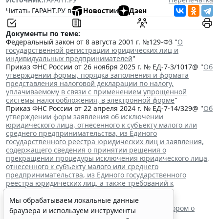
Читать ГАРАНТ.РУ в
Новости
и
Дзен
Документы по теме:
Федеральный закон от 8 августа 2001 г. №129-ФЗ "
О
государственной регистрации юридических лиц и
индивидуальных предпринимателей
"
Приказ ФНС России от 26 ноября 2025 г. № ЕД-7-3/1017@ "
Об
утверждении формы, порядка заполнения и формата
представления налоговой декларации по налогу,
уплачиваемому в связи с применением упрощенной
системы налогообложения, в электронной форме
"
Приказ ФНС России от 22 апреля 2024 г. № ЕД-7-14/329@ "
Об
утверждении форм заявления об исключении
юридического лица, отнесенного к субъекту малого или
среднего предпринимательства, из Единого
государственного реестра юридических лиц и заявления,
содержащего сведения о принятии решения о
прекращении процедуры исключения юридического лица,
отнесенного к субъекту малого или среднего
предпринимательства, из Единого государственного
реестра юридических лиц, а также требований к
оформлению указанных заявлений
"
Читайте также:
Мы обрабатываем локальные данные
ВС РФ поддержал заявителя в споре с регистратором о
браузера и используем инструменты
внесении записи в ЕГРЮЛ