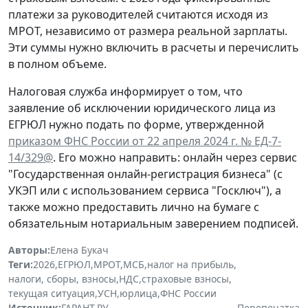
платежи за руководителей считаются исходя из
МРОТ, независимо от размера реальной зарплаты.
Эти суммы нужно включить в расчеты и перечислить
в полном объеме.
Налоговая служба информирует о том, что
заявление об исключении юридического лица из
ЕГРЮЛ нужно подать по форме, утвержденной
приказом ФНС России от 22 апреля 2024 г. № ЕД-7-
14/329@
. Его можно направить: онлайн через сервис
"Государственная онлайн-регистрация бизнеса" (с
УКЭП или с использованием сервиса "Госключ"), а
также можно предоставить лично на бумаге с
обязательным нотариальным заверением подписей.
Авторы:
Елена Букач
Теги:
2026
,
ЕГРЮЛ
,
МРОТ
,
МСБ
,
налог на прибыль
,
налоги, сборы, взносы
,
НДС
,
страховые взносы
,
текущая ситуация
,
УСН
,
юрлица
,
ФНС России
Источник:
ГАРАНТ.РУ
Перепечатка