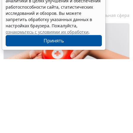
аналитики в целях улучшения и обеспечения
сердечной недостаточности
работоспособности сайта, статистических
исследований и обзоров. Вы можете
7 августа 2026 11:40
Социальная сфера
запретить обработку указанных данных в
настройках браузера. Пожалуйста,
ознакомьтесь с условиями их обработки
.
Принять
© lightfieldstudios / Фотобанк 123RF.com
С 31 июля применяется стандарт медицинской
помощи взрослым при хронической сердечной
недостаточности (диагностика, лечение и
диспансерное наблюдение), код по
МКД I50
. Он