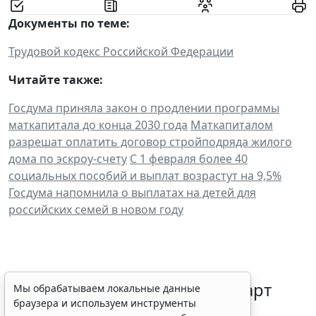
Документы по теме:
Трудовой кодекс Российской Федерации
Читайте также:
Госдума приняла закон о продлении программы
маткапитала до конца 2030 года
Маткапиталом
разрешат оплатить договор стройподряда жилого
дома по эскроу-счету
С 1 февраля более 40
социальных пособий и выплат возрастут на 9,5%
Госдума напомнила о выплатах на детей для
российских семей в новом году
В РФ актуализировали стандарт
Мы обрабатываем локальные данные
браузера и используем инструменты
помощи при хронической