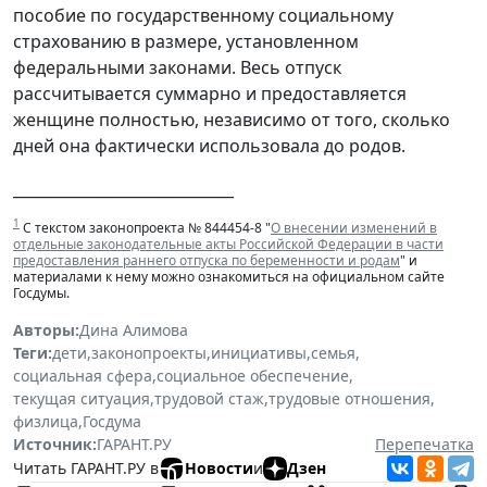
пособие по государственному социальному
страхованию в размере, установленном
федеральными законами. Весь отпуск
рассчитывается суммарно и предоставляется
женщине полностью, независимо от того, сколько
дней она фактически использовала до родов.
_____________________________
1
С текстом законопроекта № 844454-8 "
О внесении изменений в
отдельные законодательные акты Российской Федерации в части
предоставления раннего отпуска по беременности и родам
" и
материалами к нему можно ознакомиться на официальном сайте
Госдумы.
Авторы:
Дина Алимова
Теги:
дети
,
законопроекты
,
инициативы
,
семья
,
социальная сфера
,
социальное обеспечение
,
текущая ситуация
,
трудовой стаж
,
трудовые отношения
,
физлица
,
Госдума
Источник:
ГАРАНТ.РУ
Перепечатка
Читать ГАРАНТ.РУ в
Новости
и
Дзен