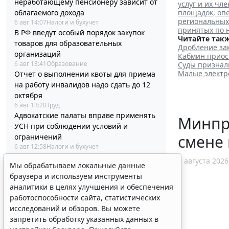
неработающему пенсионеру зависит от
услуг и их ч
облагаемого дохода
площадок, оп
региональных
6 авг 14:07
Налоги и бухучет
принятых по 
В РФ введут особый порядок закупок
Читайте такж
товаров для образовательных
Дробление зак
организаций
Кабмин приос
6 авг 13:41
Образование
Суды признал
Малые электро
Отчет о выполнении квоты для приема
на работу инвалидов надо сдать до 12
октября
6 авг 13:20
Труд
Адвокатские палаты вправе применять
Минпр
УСН при соблюдении условий и
смене 
ограничений
6 авг 12:58
Налоги и бухучет
Контракты по однородным товарам
4 августа 2026
Мы обрабатываем локальные данные
можно заключать с одним и тем же
браузера и используем инструменты
едпоставщиком
аналитики в целях улучшения и обеспечения
6 авг 12:39
Бизнес
работоспособности сайта, статистических
В РФ утвердили стандарт медпомощи
исследований и обзоров. Вы можете
детям при наследственной
запретить обработку указанных данных в
тирозинемии 1 типа