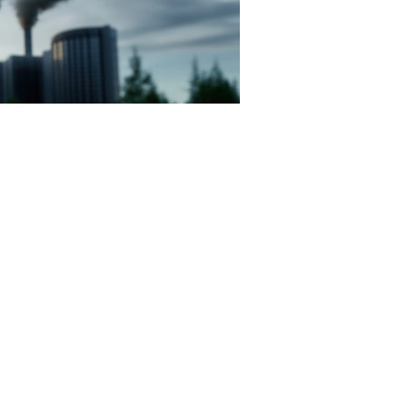
RF.com
принимается путем внесения записи в реестр КЭР в
ИП, ведущие хозяйственную и другую деятельность на
нно-технических справочников по наилучшим
сии от 16 июля 2026 г. № 12-47/31032
).
 вносятся изменения. В день их внесения юрлицу или