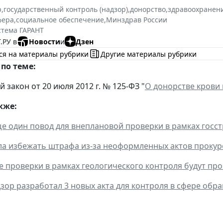
р
,
государственный контроль (надзор)
,
донорство
,
здравоохранен
фера
,
социальное обеспечение
,
Минздрав России
стема ГАРАНТ
.РУ в
Новости
и
Дзен
ся на материалы рубрики
Другие материалы рубрики
по теме:
закон от 20 июля 2012 г. № 125-ФЗ "
О донорстве крови
кже:
е один повод для внеплановой проверки в рамках госс
ла избежать штрафа из-за неоформленных актов проку
 проверки в рамках геологического контроля будут пр
зор разработал 3 новых акта для контроля в сфере обр