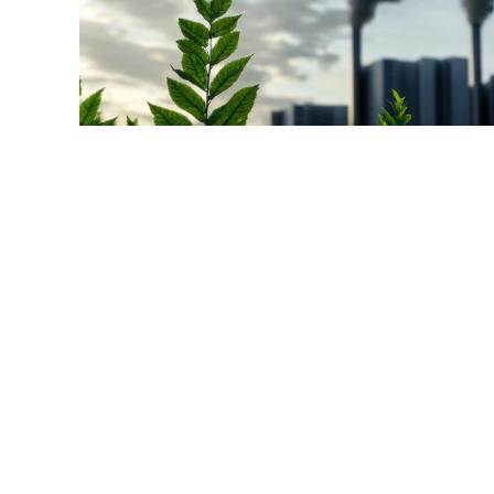
© bab123 / Фотобанк 123
отзыве комплексного экологического разрешения (КЭР) 
ри изменении категории объекта НВОС на II. Юрлица и 
ОС II категории, при наличии отраслевых информацио
ехнологиям могут получить КЭР (
Письмо Минприроды Рос
зации учетных сведений об объекте НВОС в запись о КЭР
суслуги
направляется выписка.