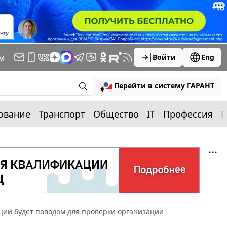
м
Войти
Eng
Перейти в систему ГАРАНТ
ование
Транспорт
Общество
IT
Профессия
П
ции будет поводом для проверки организации