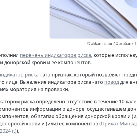
© akkamulator / Фотобанк 
ополнил
перечень индикаторов риска
, которые использ
и донорской крови и ее компонентов.
индикатор риска
- это признак, который позволяет пре
о лица. Выявление индикатора риска - это
повод
для вн
виях моратория на проверки.
атором риска определено отсутствие в течение 10 ка
компонентов информации о доноре, осуществившем дон
компонентов, об этапах обращения донорской крови и (и
онорской крови и (или) ее компонентов (
Приказ Минздра
2024 г.)
).