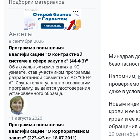
Подборки материалов
Анонсы
8 сентября 2026
Программа повышения
квалификации "О контрактной
Минздрав д
системе в сфере закупок" (44-ФЗ)"
безопасност
Об актуальных изменениях в КС
узнаете, став участником программы,
Напомним,
разработанной совместно с АО ''СБЕР
А". Слушателям, успешно освоившим
проверяемог
программу, выдаются удостоверения
даже в усло
установленного образца.
Новым индик
крови и ее 
11 августа 2026
крови и ее 
Программа повышения
обращения д
квалификации "О корпоративном
20 сентября 
заказе" (223-ФЗ от 18.07.2011)