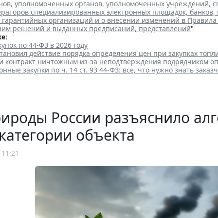
ленов, уполномоченных органов, уполномоченных учреждений, 
ераторов специализированных электронных площадок, банков, 
 гарантийных организаций и о внесении изменений в Правила 
ним решений и выданных предписаний, представлений
"
е:
упок по 44-ФЗ в 2026 году
тановил действие порядка определения цен при закупках топл
и контракт ничтожным из-за неподтверждения подрядчиком о
нные закупки по ч. 14 ст. 93 44-ФЗ: все, что нужно знать заказч
ироды России разъяснило алг
категории объекта
 11:21