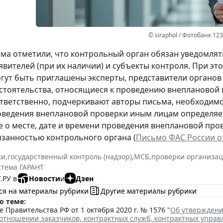
© siraphol / Фотобанк 12
ма отметили, что контрольный орган обязан уведомлят
явителей (при их наличии) и субъекты контроля. При э
гут быть приглашены эксперты, представители органов 
стоятельства, относящиеся к проведению внеплановой 
ответственно, подчеркивают авторы письма, необходимо
ведения внеплановой проверки иным лицам определяе
 о месте, дате и времени проведения внеплановой про
язанностью контрольного органа (
Письмо ФАС России от
ки
,
государственный контроль (надзор)
,
МСБ
,
проверки организац
стема ГАРАНТ
.РУ в
Новости
и
Дзен
ся на материалы рубрики
Другие материалы рубрики
о теме:
 Правительства РФ от 1 октября 2020 г. № 1576 "
Об утверждени
в отношении заказчиков, контрактных служб, контрактных упра