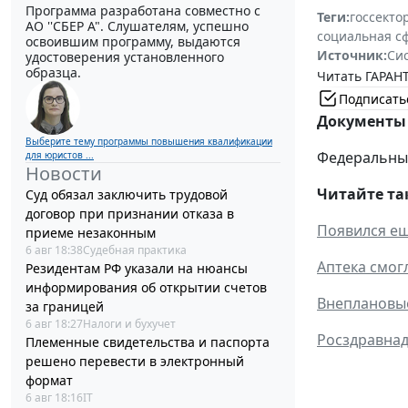
Программа разработана совместно с
Теги:
госсекто
АО ''СБЕР А". Слушателям, успешно
социальная с
освоившим программу, выдаются
Источник:
Си
удостоверения установленного
образца.
Читать ГАРАНТ
Подписать
Документы 
Выберите тему программы повышения квалификации
Федеральный 
для юристов ...
Новости
Читайте та
Суд обязал заключить трудовой
договор при признании отказа в
Появился ещ
приеме незаконным
6 авг 18:38
Судебная практика
Аптека смог
Резидентам РФ указали на нюансы
информирования об открытии счетов
Внеплановые
за границей
6 авг 18:27
Налоги и бухучет
Росздравнад
Племенные свидетельства и паспорта
решено перевести в электронный
формат
6 авг 18:16
IT