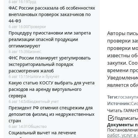
6 авг 16:19
Труд
ФАС России рассказала об особенностях
внеплановых проверок заказчиков по
44-ФЗ
6 авг 16:00
Проверки
Процедуру приостановки или запрета
Авторы пись
реализации опасной продукции
проверки за
оптимизируют
проверки мо
6 авг 15:39
Бизнес
известны об
ФНС России планирует урегулировать
закупки. Со
экстерриториальный порядок
времени про
рассмотрения жалоб
6 авг 15:15
Налоги и бухучет
Уведомление
Какую статью КОСГУ выбрать для учета
является об
расходов на аренду виртуального
сервера
Теги:
госзакуп
6 авг 14:54
Бюджетный учет
Источник:
Си
Президент РФ отменил спецрежим для
Читать ГАРАНТ
депозитов физлиц из недружественных
Подписать
стран
Документы п
6 авг 14:31
Общество
Постановление
Социальный вычет на лечение
работ, услуг 