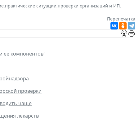
ие
,
практические ситуации
,
проверки организаций и ИП
,
Перепечатка
 и ее компонентов
"
тройнадзора
рорской проверки
оводить чаще
ащения лекарств