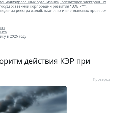
специализированных организаций, операторов электронных
государственной корпорации развития "ВЭБ.РФ",
ведения реестра жалоб, плановых и внеплановых проверок,
ива
пыта
ику в 2026 году
оритм действия КЭР при
Проверки