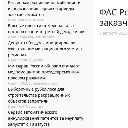
Россиянам разъяснили особенности
использования сервисов аренды
ФАС Ро
электросамокатов
заказч
6 авг 18:03
Транспорт
Важные новости от федеральных
органов власти в третьей декаде июля
6 августа 2026
6 авг 17:46
Бюджетный учет
Депутаты Госдумы инициировали
ужесточение миграционного учета в
регионах
6 авг 17:20
Общество
Минздрав России обновил стандарт
медпомощи при преждевременном
половом развитии
6 авг 17:02
Социальная сфера
Выборочные рубки леса для
строительства рекреационных
объектов запретили
6 авг 16:41
Общество
Сервис автоматического
аннулирования патентов за неуплату
запустят с 10 августа