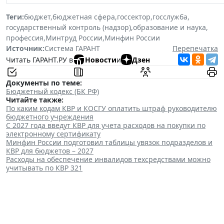
Теги:
бюджет
,
бюджетная сфера
,
госсектор
,
госслужба
,
государственный контроль (надзор)
,
образование и наука
,
профессия
,
Минтруд России
,
Минфин России
Источник:
Система ГАРАНТ
Перепечатка
Читать ГАРАНТ.РУ в
Новости
и
Дзен
Документы по теме:
Бюджетный кодекс (БК РФ)
Читайте также:
По каким кодам КВР и КОСГУ оплатить штраф руководителю
бюджетного учреждения
С 2027 года введут КВР для учета расходов на покупки по
электронному сертификату
Минфин России подготовил таблицы увязок подразделов и
КВР для бюджетов – 2027
Расходы на обеспечение инвалидов техсредствами можно
учитывать по КВР 321