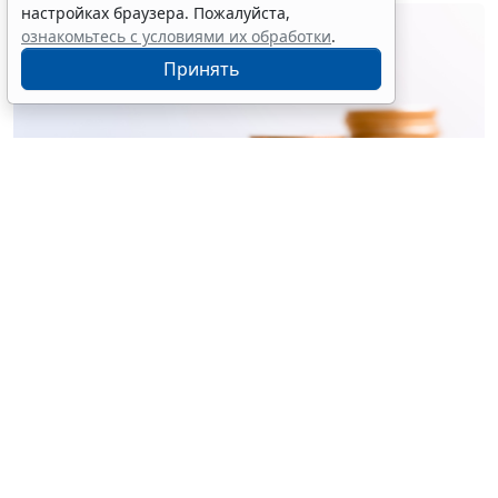
настройках браузера. Пожалуйста,
ознакомьтесь с условиями их обработки
.
Принять
© ujiha / Фотобанк 123RF.com
Утверждены
общие требования
к организации и
осуществлению регионального госконтроля
(надзора) за реализацией инвестиционных
программ организаций теплоснабжения (кроме
программ, утверждаемых в соответствии с
законодательством об электроэнергетике).
Предметом госконтроля (надзора) является