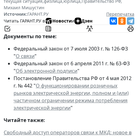
текущая ситуация
,
физлица
,
юрлица
,
Правительство РФ
,
Михаил Мишустин
Источник:
ГАРАНТ.РУ
Перепечатка
Читать ГАРАНТ.РУ в
Новости
и
Дзен
Документы по теме:
Федеральный закон от 7 июля 2003 г. № 126-ФЗ
"
О связи
"
Федеральный закон от 6 апреля 2011 г. № 63-ФЗ
"
Об электронной подписи
"
Постановление Правительства РФ от 4 мая 2012
г. № 442 "
О функционировании розничных
рынков электрической энергии, полном и (или)
частичном ограничении режима потребления
электрической энергии
"
Читайте также:
Свободный доступ операторов связи к МКД: новое в