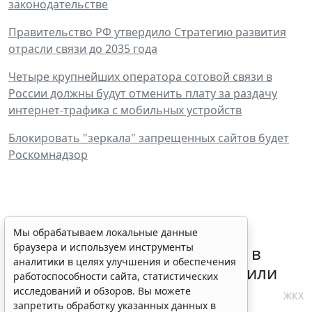
законодательстве
Правительство РФ утвердило Стратегию развития
отрасли связи до 2035 года
Четыре крупнейших оператора сотовой связи в
России должны будут отменить плату за раздачу
интернет-трафика с мобильных устройств
Блокировать "зеркала" запрещенных сайтов будет
Роскомнадзор
Требования к контролю
Мы обрабатываем локальные данные
браузера и используем инструменты
реализации инвестпрограмм в
аналитики в целях улучшения и обеспечения
сфере теплоснабжения уточнили
работоспособности сайта, статистических
исследований и обзоров. Вы можете
4 августа 2026 10:58
ЖКХ
запретить обработку указанных данных в