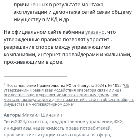
причиненных в результате монтажа,
эксплуатации и демонтажа сетей связи общему
имуществу в МКД и др.
На официальном сайте кабмина
указано
, что
утвержденные правила позволят упростить
разрешение споров между управляющими
компаниями, интернет-провайдерами и жильцами,
проживающими в доме.
_____________________________
1
Постановление Правительства РФ от 6 августа 2024 г. № 1055 "
Об
утверждении Правил взаимодействия оператора связи и лица,
осуществляющего управление многоквартирным домом, при
монтаже, эксплуатации и демонтаже сетей связи на объектах общего
имущества в многоквартирном доме
".
Авторы:
Михаил Шичанин
Теги:
2024
,
госсектор
,
государственное управление
,
ЖКХ
,
инициативы
,
недвижимость
,
права потребителей
,
практические ситуации
,
связь
,
социальная сфера
,