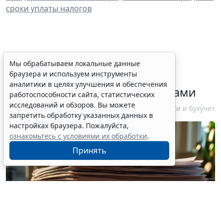
сроки уплаты налогов
ФНС России рассказала
Мы обрабатываем локальные данные
браузера и используем инструменты
налогоплательщикам об
аналитики в целях улучшения и обеспечения
изменениях в работе с акцизами
работоспособности сайта, статистических
исследований и обзоров. Вы можете
10 августа 2026 12:10
Налоги и бухучет
запретить обработку указанных данных в
настройках браузера. Пожалуйста,
ознакомьтесь с условиями их обработки
.
Принять