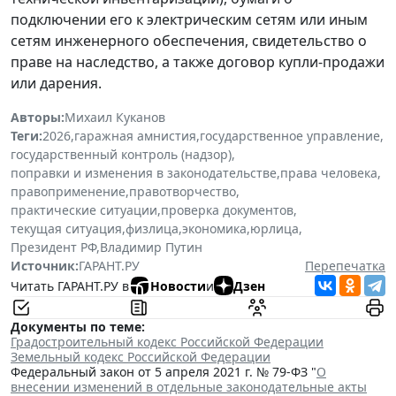
подключении его к электрическим сетям или иным
сетям инженерного обеспечения, свидетельство о
праве на наследство, а также договор купли-продажи
или дарения.
Авторы:
Михаил Куканов
Теги:
2026
,
гаражная амнистия
,
государственное управление
,
государственный контроль (надзор)
,
поправки и изменения в законодательстве
,
права человека
,
правоприменение
,
правотворчество
,
практические ситуации
,
проверка документов
,
текущая ситуация
,
физлица
,
экономика
,
юрлица
,
Президент РФ
,
Владимир Путин
Источник:
ГАРАНТ.РУ
Перепечатка
Читать ГАРАНТ.РУ в
Новости
и
Дзен
Документы по теме:
Градостроительный кодекс Российской Федерации
Земельный кодекс Российской Федерации
Федеральный закон от 5 апреля 2021 г. № 79-ФЗ "
О
внесении изменений в отдельные законодательные акты