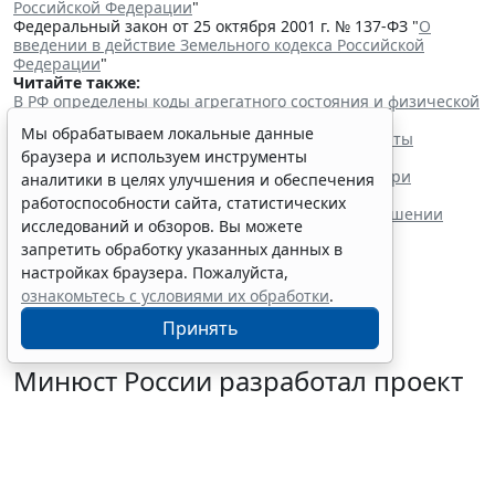
Российской Федерации
"
Федеральный закон от 25 октября 2001 г. № 137-ФЗ "
О
введении в действие Земельного кодекса Российской
Федерации
"
Читайте также:
В РФ определены коды агрегатного состояния и физической
формы видов отходов
Мы обрабатываем локальные данные
Порядок определения уровней физической защиты
браузера и используем инструменты
радиационных объектов уточнили
Долг можно погасить через депозит нотариуса при
аналитики в целях улучшения и обеспечения
невозможности найти кредитора
работоспособности сайта, статистических
ЦБ РФ дал разъяснения по ограничениям в отношении
исследований и обзоров. Вы можете
вкладов иностранных кредиторов
запретить обработку указанных данных в
настройках браузера. Пожалуйста,
ознакомьтесь с условиями их обработки
.
Принять
Минюст России разработал проект
о сроке обнаружения недостатков
товара
28 июля 2026 12:08
Практика