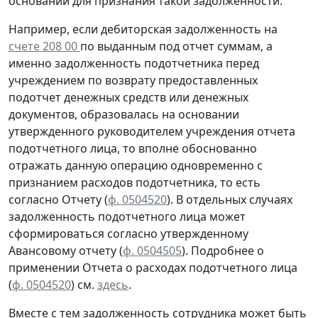
оснований для признания такой задолженности.
Например, если дебиторская задолженность на
счете 208 00
по выданным под отчет суммам, а
именно задолженность подотчетника перед
учреждением
по возврату
предоставленных
подотчет денежных средств или денежных
документов, образовалась
на основании
утвержденного руководителем учреждения отчета
подотчетного лица, то вполне обоснованно
отражать данную операцию
одновременно
с
признанием расходов подотчетника, то есть
согласно
Отчету (
ф. 0504520
). В отдельных случаях
задолженность подотчетного лица может
сформироваться согласно утвержденному
Авансовому отчету
(
ф. 0504505
).
Подробнее о
применении Отчета о расходах подотчетного лица
(
ф. 0504520
) см.
здесь
.
Вместе с тем задолженность сотрудника может быть