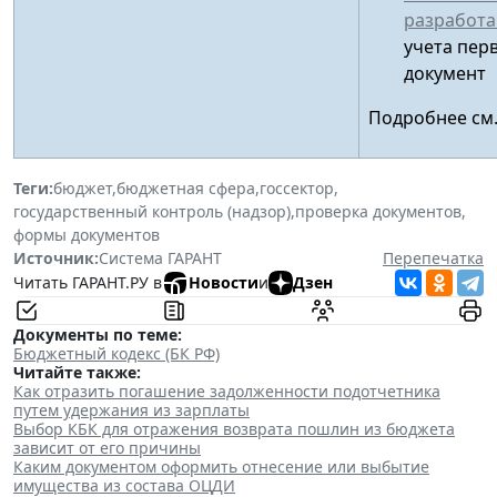
разработ
учета пер
документ
Подробнее см
Теги:
бюджет
,
бюджетная сфера
,
госсектор
,
государственный контроль (надзор)
,
проверка документов
,
формы документов
Источник:
Система ГАРАНТ
Перепечатка
Читать ГАРАНТ.РУ в
Новости
и
Дзен
Документы по теме:
Бюджетный кодекс (БК РФ)
Читайте также:
Как отразить погашение задолженности подотчетника
путем удержания из зарплаты
Выбор КБК для отражения возврата пошлин из бюджета
зависит от его причины
Каким документом оформить отнесение или выбытие
имущества из состава ОЦДИ