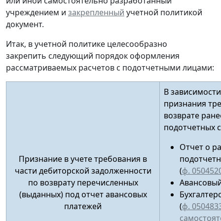
или иной
самостоятельно разработанный
учреждением и
закрепленный
учетной политикой
документ.
Итак, в учетной политике целесообразно
закрепить следующий порядок оформления
рассматриваемых расчетов с подотчетными лицами:
В зависимости
признания тр
возврате ран
подотчетных 
Отчет о р
Признание в учете требования в
подотчетн
части дебиторской задолженности
(
ф. 050452
по возврату перечисленных
Авансовый
(выданных) под отчет авансовых
Бухгалтер
платежей
(
ф. 050483
самостоят