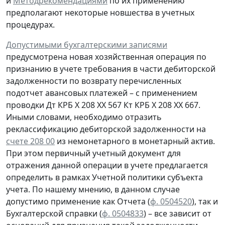
и
Методрекомендациями
по их применению
предполагают некоторые новшества в учетных
процедурах.
Допустимыми бухгалтерскими записями
предусмотрена
новая
хозяйственная операция по
признанию
в учете
требования
в части дебиторской
задолженности
по возврату
перечисленных
подотчет авансовых платежей – с применением
проводки
Дт
КРБ Х 208 ХХ 567
Кт
КРБ Х 208 ХХ 667.
Иными словами, необходимо отразить
реклассификацию дебиторской задолженности на
счете 208 00
из немонетарного в монетарный актив.
При этом первичный учетный документ для
отражения данной операции в учете предлагается
определить в рамках Учетной политики субъекта
учета. По нашему мнению, в данном случае
допустимо применение как Отчета (
ф. 0504520
), так и
Бухгалтерской справки
(
ф. 0504833
) – все зависит от