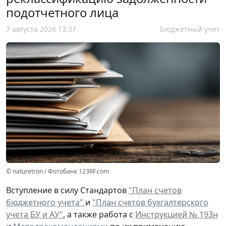
подотчетного лица
7 августа 2026 13:37
Бюджетный учет
© naturetron / Фотобанк 123RF.com
Вступление в силу Стандартов
"План счетов
бюджетного учета"
и
"План счетов бухгалтерского
учета БУ и АУ"
, а также работа с
Инструкцией № 193н