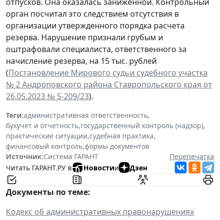
отпусков. Она оказалась заниженной. Контрольный
орган посчитал это следствием отсутствия в
организации утвержденного порядка расчета
резерва. Нарушение признали грубым и
оштрафовали специалиста, ответственного за
начисление резерва, на 15 тыс. рублей
(
Постановление Мирового судьи судебного участка
№ 2 Андроповского района Ставропольского края от
26.05.2023 № 5-209/23
).
Теги:
административная ответственность
,
бухучет и отчетность
,
государственный контроль (надзор)
,
практические ситуации
,
судебная практика
,
финансовый контроль
,
формы документов
Источник:
Система ГАРАНТ
Перепечатка
Читать ГАРАНТ.РУ в
Новости
и
Дзен
Документы по теме:
Кодекс об административных правонарушениях