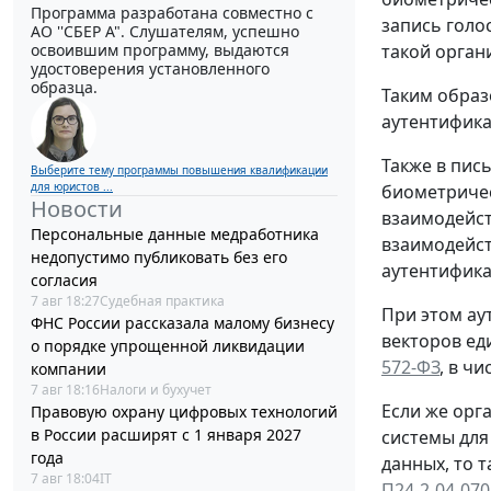
Программа разработана совместно с
запись голо
АО ''СБЕР А". Слушателям, успешно
освоившим программу, выдаются
такой орга
удостоверения установленного
образца.
Таким образ
аутентифика
Также в пис
Выберите тему программы повышения квалификации
для юристов ...
биометриче
Новости
взаимодейст
Персональные данные медработника
взаимодейст
недопустимо публиковать без его
аутентифика
согласия
7 авг 18:27
Судебная практика
При этом ау
ФНС России рассказала малому бизнесу
векторов е
о порядке упрощенной ликвидации
572-ФЗ
, в ч
компании
7 авг 18:16
Налоги и бухучет
Если же орг
Правовую охрану цифровых технологий
в России расширят с 1 января 2027
системы для
года
данных, то 
7 авг 18:04
IT
П24-2-04-070