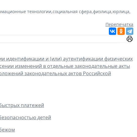
рмационные технологии
,
социальная сфера
,
физлица
,
юрлица
,
Перепечатка
и идентификации и (или) аутентификации физических
есении изменений в отдельные законодательные акты
оложений законодательных актов Российской
 быстрых платежей
безопасностью детей
убежом