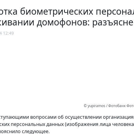
отка биометрических персона
живании домофонов: разъясн
4 12:49
© yupiramos / Фотобанк Фо
оступающими вопросами об осуществлении организация
ких персональных данных (изображения лица человека)
ояснило следующее.