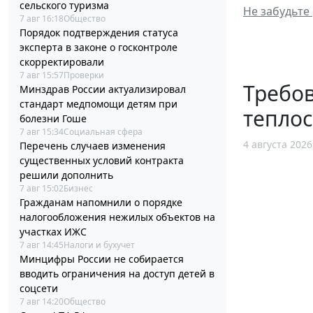
сельского туризма
Не забудьте
7 авг 16:18
Общество
Порядок подтверждения статуса
эксперта в законе о госконтроле
скорректировали
7 авг 15:57
Проверки
Требов
Минздрав России актуализировал
стандарт медпомощи детям при
тепло
болезни Гоше
7 авг 15:34
Социальная сфера
4 августа 2026
Перечень случаев изменения
существенных условий контракта
решили дополнить
7 авг 15:02
Бизнес
Гражданам напомнили о порядке
налогообложения нежилых объектов на
участках ИЖС
7 авг 14:45
Налоги и бухучет
Минцифры России не собирается
вводить ограничения на доступ детей в
соцсети
7 авг 14:20
Общество