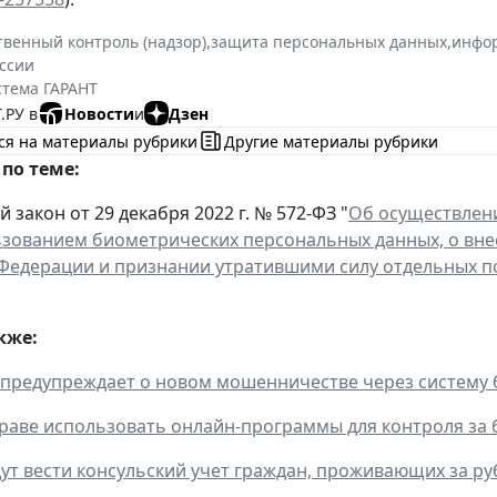
твенный контроль (надзор)
,
защита персональных данных
,
инфо
ссии
стема ГАРАНТ
.РУ в
Новости
и
Дзен
ся на материалы рубрики
Другие материалы рубрики
по теме:
закон от 29 декабря 2022 г. № 572-ФЗ "
Об осуществлени
ьзованием биометрических персональных данных, о вн
Федерации и признании утратившими силу отдельных п
кже:
предупреждает о новом мошенничестве через систему
раве использовать онлайн-программы для контроля за 
дут вести консульский учет граждан, проживающих за р