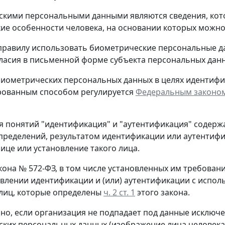
кими персональными данными являются сведения, кот
ие особенности человека, на основании которых можно 
равилу использовать биометрические персональные да
ласия в письменной форме субъекта персональных дан
иометрических персональных данных в целях идентифик
рованным способом регулируется
Федеральным законом о
 понятий "идентификация" и "аутентификация" содерж
пределений, результатом идентификации или аутентифи
лице или установление такого лица.
кона № 572-ФЗ, в том числе установленных им требован
влении идентификации и (или) аутентификации с испо
лиц, которые определены
ч. 2 ст. 1
этого закона.
но, если организация не подпадает под данные исключе
ких персональных данных (изображение лица человека