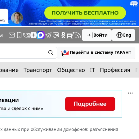
м
Войти
Eng
Перейти в систему ГАРАНТ
ование
Транспорт
Общество
IT
Профессия
П
х данных при обслуживании домофонов: разъяснения