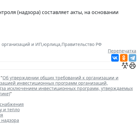
троля (надзора) составляет акты, на основании
 организаций и ИП
,
юрлица
,
Правительство РФ
Перепечатка
 "
Об утверждении общих требований к организации и
лизацией инвестиционных программ организаций,
 (за исключением инвестиционных программ, утверждаемых
тике)
"
оснабжения
у и тепло
ия
 надзора