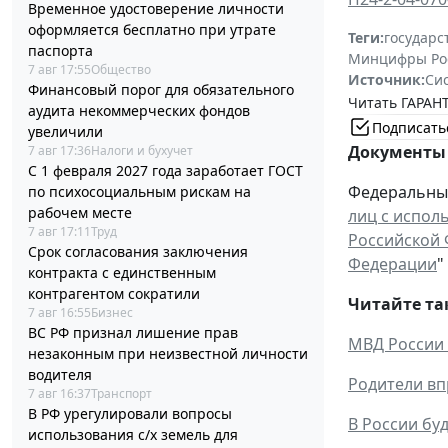
Временное удостоверение личности
оформляется бесплатно при утрате
Теги:
государс
паспорта
Минцифры Ро
7 авг 17:55
Общество
Источник:
Си
Финансовый порог для обязательного
Читать ГАРАНТ
аудита некоммерческих фондов
Подписать
увеличили
Документы 
7 авг 17:36
Налоги и бухучет
С 1 февраля 2027 года заработает ГОСТ
Федеральный 
по психосоциальным рискам на
рабочем месте
лиц с испол
7 авг 17:11
Труд
Российской 
Срок согласования заключения
Федерации
"
контракта с единственным
контрагентом сократили
Читайте та
7 авг 16:55
Бизнес
ВС РФ признал лишение прав
МВД России 
незаконным при неизвестной личности
водителя
Родители вп
7 авг 16:37
Транспорт
В РФ урегулировали вопросы
В России бу
использования с/х земель для