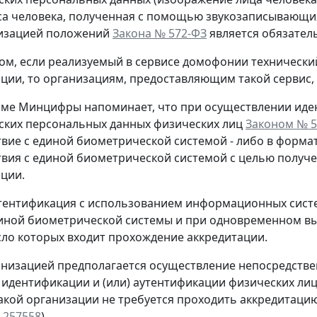
са человека, полученная с помощью звукозаписывающих 
низацией положений
Закона № 572-ФЗ
является обязател
ом, если реализуемый в сервисе домофонии технически
ции, то организациям, предоставляющим такой сервис
ьме Минцифры напоминает, что при осуществлении иде
ских персональных данных физических лиц
Законом № 5
вие с единой биометрической системой - либо в форма
вия с единой биометрической системой с целью получ
ции.
тентификация с использованием информационных систе
диной биометрической системы и при одновременном в
исло которых входит прохождение аккредитации.
анизацией предполагается осуществление непосредств
 идентификации и (или) аутентификации физических ли
такой организации не требуется проходить аккредитацию
-257558
).