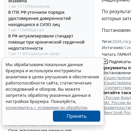
экзамена
7 авг 12:15
Образование
По результа
В ГПК РФ уточнили порядок
которых зат
удостоверения доверенностей
находящихся в СИЗО лиц
Постановлени
7 авг 11:56
Общество
В РФ актуализировали стандарт
Теги:
2026
,
гос
помощи при хронической сердечной
Источник:
Си
недостаточности
7 авг 11:40
Социальная сфера
Читать ГАРАНТ
Работодатели могут получить субсидии
Подписать
Мы обрабатываем локальные данные
при трудоустройстве одиноких
Документы п
браузера и используем инструменты
родителей
Постановление
аналитики в целях улучшения и обеспечения
7 авг 10:54
Труд
осуществлени
осуществляющ
работоспособности сайта, статистических
Процедуру заключения контракта по
в соответстви
исследований и обзоров. Вы можете
итогам электронного запроса
Читайте такж
запретить обработку указанных данных в
котировок уточнят
В России буд
настройках браузера. Пожалуйста,
7 авг 10:32
Бизнес
ФАС России вы
В РФ выпустили методичку по
ознакомьтесь с условиями их обработки
.
Правительство
Минстрой Рос
соцзаказу и выбору КВР при обучении
Принять
госслужащих
7 авг 10:04
Бюджетный учет
Срок актуализации данных для