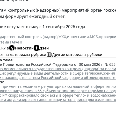
там контрольных (надзорных) мероприятий орган госкон
ем формирует ежегодный отчет.
е вступает в силу с 1 сентября 2026 года.
ударственный контроль (надзор)
,
ЖКХ
,
инвестиции
,
МСБ
,
проверки
стема ГАРАНТ
.РУ в
Новости
и
Дзен
ся на материалы рубрики
Другие материалы рубрики
о теме:
 Правительства Российской Федерации от 30 мая 2026 г. № 655
ю регионального государственного контроля (надзора) за реа
их регулируемые виды деятельности в сфере теплоснабжения
и с законодательством Российской Федерации об электроэнерге
е:
ут применять механизм регуляторных соглашений в сфере тепл
явила нарушения в 65 субъектах при проверке тарифов на вод
 РФ скорректировало свои акты в сфере тепло- и водоснабжен
сии актуализировал типовые индикаторы риска для жилищного