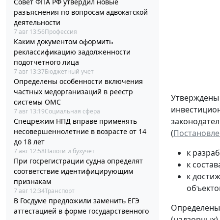
Совет ФПА РФ утвердил новые
разъяснения по вопросам адвокатской
деятельности
7 авг 13:56
Профессия
Каким документом оформить
реклассификацию задолженности
подотчетного лица
7 авг 13:37
Бюджетный учет
Определены особенности включения
частных медорганизаций в реестр
Утвержден
системы ОМС
инвестицион
7 авг 13:19
Социальная сфера
законодател
Спецрежим НПД вправе применять
несовершеннолетние в возрасте от 14
(
Постановлен
до 18 лет
7 авг 12:58
Налоги и бухучет
к разра
При госрегистрации судна определят
к соста
соответствие идентифицирующим
к дости
признакам
объекто
7 авг 12:34
Транспорт
В Госдуме предложили заменить ЕГЭ
Определены 
аттестацией в форме государственного
(надзорных)