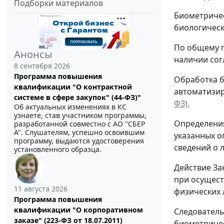
Подборки материалов
Биометричес
биологическ
По общему п
Анонсы
наличии сог
8 сентября 2026
Программа повышения
Обработка б
квалификации "О контрактной
автоматизи
системе в сфере закупок" (44-ФЗ)"
ФЗ).
Об актуальных изменениях в КС
узнаете, став участником программы,
Определения
разработанной совместно с АО ''СБЕР
А". Слушателям, успешно освоившим
указанных о
программу, выдаются удостоверения
сведений о 
установленного образца.
Действие За
при осущест
11 августа 2026
физических 
Программа повышения
квалификации "О корпоративном
Следователь
заказе" (223-ФЗ от 18.07.2011)
биометричес