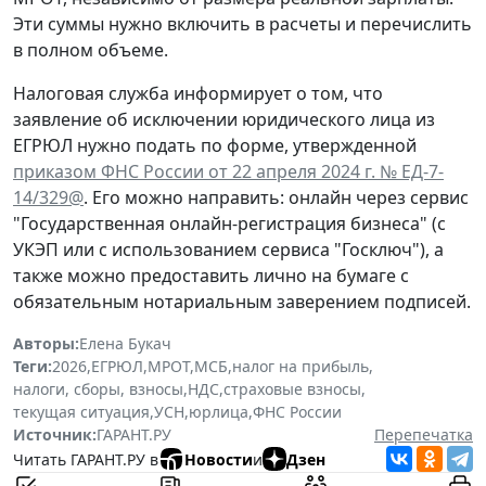
Эти суммы нужно включить в расчеты и перечислить
в полном объеме.
Налоговая служба информирует о том, что
заявление об исключении юридического лица из
ЕГРЮЛ нужно подать по форме, утвержденной
приказом ФНС России от 22 апреля 2024 г. № ЕД-7-
14/329@
. Его можно направить: онлайн через сервис
"Государственная онлайн-регистрация бизнеса" (с
УКЭП или с использованием сервиса "Госключ"), а
также можно предоставить лично на бумаге с
обязательным нотариальным заверением подписей.
Авторы:
Елена Букач
Теги:
2026
,
ЕГРЮЛ
,
МРОТ
,
МСБ
,
налог на прибыль
,
налоги, сборы, взносы
,
НДС
,
страховые взносы
,
текущая ситуация
,
УСН
,
юрлица
,
ФНС России
Источник:
ГАРАНТ.РУ
Перепечатка
Читать ГАРАНТ.РУ в
Новости
и
Дзен