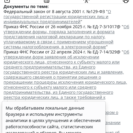
Документы по теме:
Федеральный закон от 8 августа 2001 г. №129-ФЗ "
О
государственной регистрации юридических лиц и
индивидуальных предпринимателей
"
Приказ ФНС России от 26 ноября 2025 г. № ЕД-7-3/1017@ "
Об
утверждении формы, порядка заполнения и формата
представления налоговой декларации по налогу,
уплачиваемому в связи с применением упрощенной
системы налогообложения, в электронной форме
"
Приказ ФНС России от 22 апреля 2024 г. № ЕД-7-14/329@ "
Об
утверждении форм заявления об исключении
юридического лица, отнесенного к субъекту малого или
среднего предпринимательства, из Единого
государственного реестра юридических лиц и заявления,
содержащего сведения о принятии решения о
прекращении процедуры исключения юридического лица,
отнесенного к субъекту малого или среднего
предпринимательства, из Единого государственного
реестра юридических лиц, а также требований к
оформлению указанных заявлений
"
Читайте также:
Мы обрабатываем локальные данные
ВС РФ поддержал заявителя в споре с регистратором о
браузера и используем инструменты
внесении записи в ЕГРЮЛ
аналитики в целях улучшения и обеспечения
Суд обязал заключить трудовой договор при признании
работоспособности сайта, статистических
отказа в приеме незаконным
Резидентам РФ указали на нюансы информирования об
исследований и обзоров. Вы можете