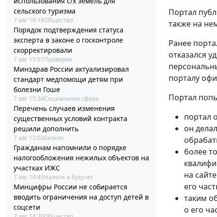
использования с/х земель для
сельского туризма
Портал публ
7 авг 16:18
Общество
также на нем
Порядок подтверждения статуса
эксперта в законе о госконтроле
Ранее порта
скорректировали
отказался у
7 авг 15:57
Проверки
персональны
Минздрав России актуализировал
порталу офи
стандарт медпомощи детям при
болезни Гоше
Портал попы
7 авг 15:34
Социальная сфера
Перечень случаев изменения
портал 
существенных условий контракта
он дела
решили дополнить
7 авг 15:02
Бизнес
обрабат
Гражданам напомнили о порядке
более т
налогообложения нежилых объектов на
квалифи
участках ИЖС
на сайт
7 авг 14:45
Налоги и бухучет
его час
Минцифры России не собирается
вводить ограничения на доступ детей в
таким о
соцсети
о его ча
7 авг 14:20
Общество