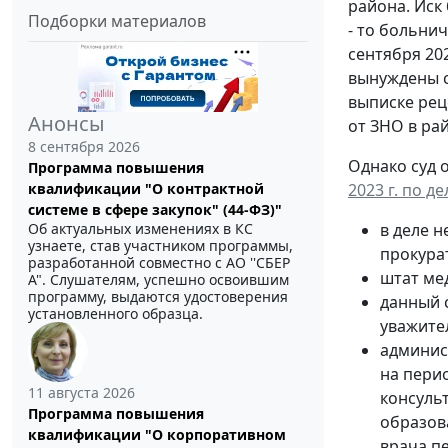
района. Иск
Подборки материалов
- то больни
сентября 202
вынуждены с
выписке рец
Анонсы
от ЗНО в ра
8 сентября 2026
Однако суд 
Программа повышения
квалификации "О контрактной
2023 г. по д
системе в сфере закупок" (44-ФЗ)"
Об актуальных изменениях в КС
в деле 
узнаете, став участником программы,
прокура
разработанной совместно с АО ''СБЕР
штат ме
А". Слушателям, успешно освоившим
программу, выдаются удостоверения
данный с
установленного образца.
уважите
админис
на пери
11 августа 2026
консуль
Программа повышения
образов
квалификации "О корпоративном
врача п