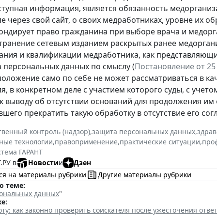
тупная информация, является обязанность медорганиз
е через свой сайт, о своих медработниках, уровне их 
ондирует право гражданина при выборе врача и медор
транение сетевым изданием раскрытых ранее медоргани
ания и квалификации медработника, как представляющи
а персональных данных по смыслу (
Постановление от 25 
положение само по себе не может рассматриваться в к
я, в конкретном деле с участием которого суды, с учето
к выводу об отсутствии оснований для продолжения им
шего прекратить такую обработку в отсутствие его согл
твенный контроль (надзор)
,
защита персональных данных
,
здрав
ные технологии
,
правоприменение
,
практические ситуации
,
про
стема ГАРАНТ
.РУ в
Новости
и
Дзен
ся на материалы рубрики
Другие материалы рубрики
о теме:
ональных данных
"
е:
ту: как законно проверить соискателя после ужесточения отв