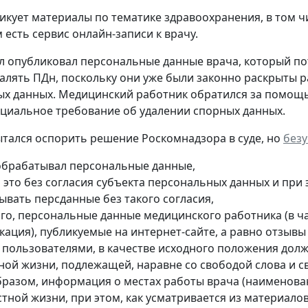
икует материалы по тематике здравоохранения, в том ч
 есть сервис онлайн-записи к врачу.
л опубликовал персональные данные врача, который потр
далять ПДн, поскольку они уже были законно раскрыты р
х данных. Медицинский работник обратился за помощь
циальное требование об удалении спорных данных.
тался оспорить решение Роскомнадзора в суде, но
без
обрабатывал персональные данные,
л это без согласия субъекта персональных данных и при
ывать персданные без такого согласия,
ого, персональные данные медицинского работника (в ча
кация), публикуемые на интернет-сайте, а равно отзыв
е пользователями, в качестве исходного положения дол
тной жизни, подлежащей, наравне со свободой слова и 
бразом, информация о местах работы врача (наименован
стной жизни, при этом, как усматривается из материало