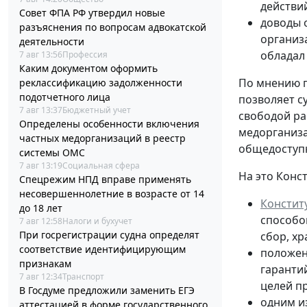
действи
Совет ФПА РФ утвердил новые
доводы 
разъяснения по вопросам адвокатской
организ
деятельности
обладал
7 авг 13:56
Профессия
Каким документом оформить
По мнению п
реклассификацию задолженности
подотчетного лица
позволяет с
7 авг 13:37
Бюджетный учет
свободой ра
Определены особенности включения
медорганиза
частных медорганизаций в реестр
общедосту
системы ОМС
7 авг 13:19
Социальная сфера
На это Конс
Спецрежим НПД вправе применять
несовершеннолетние в возрасте от 14
Констит
до 18 лет
способо
7 авг 12:58
Налоги и бухучет
При госрегистрации судна определят
сбор, х
соответствие идентифицирующим
положе
признакам
гаранти
7 авг 12:34
Транспорт
целей п
В Госдуме предложили заменить ЕГЭ
одним и
аттестацией в форме государственного