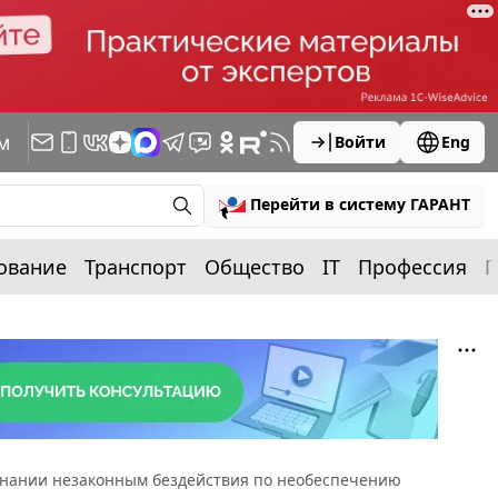
м
Войти
Eng
Перейти в систему ГАРАНТ
ование
Транспорт
Общество
IT
Профессия
П
изнании незаконным бездействия по необеспечению