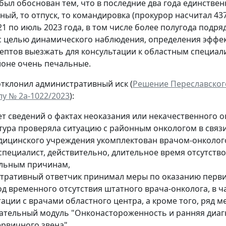
 был обоснован тем, что в последние два года единств
чный, то отпуск, то командировка (прокурор насчитал 4
1 по июль 2023 года, в том числе более полугода подряд
 целью динамического наблюдения, определения эффек
ептов выезжать для консультации к областным специал
йоне очень печальные.
отклонил административный иск (
Решение Переславского
елу № 2а-1022/2023
):
нет сведений о фактах неоказания или некачественного
тура проверяла ситуацию с районным онкологом в связи
дицинского учреждения укомплектован врачом-онколог
пециалист, действительно, длительное время отсутство
льным причинам,
тративный ответчик принимал меры по оказанию перв
од временного отсутствия штатного врача-онколога, в 
тации с врачами областного центра, а кроме того, ряд 
ательный модуль "Онконастороженность и ранняя диагн
ервичного звена",