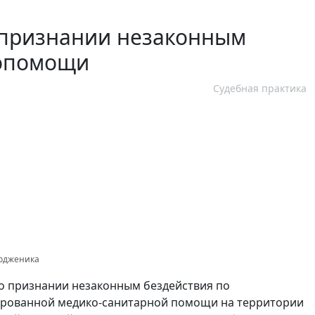
о признании незаконным
копомощи
Судебная практика
тодженика
о признании незаконным бездействия по
ированной медико-санитарной помощи на территории