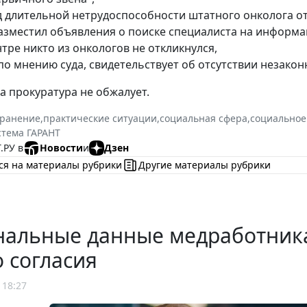
д длительной нетрудоспособности штатного онколога от
разместил объявления о поиске специалиста на информ
тре никто из онкологов не откликнулся,
 по мнению суда, свидетельствует об отсутствии незако
а прокуратура не обжалует.
хранение
,
практические ситуации
,
социальная сфера
,
социальное
стема ГАРАНТ
.РУ в
Новости
и
Дзен
ся на материалы рубрики
Другие материалы рубрики
нальные данные медработника
о согласия
 18:27