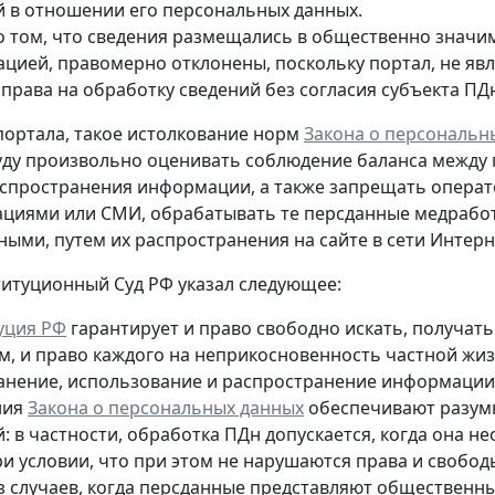
й в отношении его персональных данных.
о том, что сведения размещались в общественно значи
ацией, правомерно отклонены, поскольку портал, не яв
 права на обработку сведений без согласия субъекта ПД
ортала, такое истолкование норм
Закона о персональн
уду произвольно оценивать соблюдение баланса между
спространения информации, а также запрещать опера
циями или СМИ, обрабатывать те персданные медрабо
пными
, путем их распространения на сайте в сети Интер
титуционный Суд РФ указал следующее:
уция РФ
гарантирует и право свободно искать, получа
м, и право каждого на неприкосновенность частной жиз
ранение, использование и распространение информации о
ния
Закона о персональных данных
обеспечивают разумн
й: в частности, обработка ПДн допускается, когда она
ри условии, что при этом не нарушаются права и свобо
з случаев, когда персданные представляют общественны