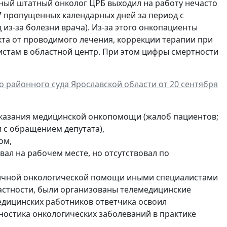
енный штатный онколог ЦРБ выходил на работу нечасто
37 пропущенных календарных дней за период с
 из-за болезни врача). Из-за этого онкопациенты
та от проводимого лечения, коррекции терапии при
истам в областной центр. При этом цифры смертности
 районного суда Ярославской области от 20 сентября
 оказания медицинской онкопомощи (жалоб пациентов;
 с обращением депутата),
ом,
вал на рабочем месте, но отсутствовал по
ичной онкологической помощи иными специалистами
частности, были организованы телемедицинские
медицинских работников ответчика освоил
остика онкологических заболеваний в практике