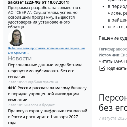
заказе" (223-ФЗ от 18.07.2011)
в перио
Программа разработана совместно с
АО ''СБЕР А". Слушателям, успешно
числе, 
освоившим программу, выдаются
в райцен
удостоверения установленного
все это,
образца.
Решение суд
Выберите тему программы повышения квалификации
Теги:
здравоо
для юристов ...
Источник:
Си
Новости
Читать ГАРАНТ
Персональные данные медработника
Подписать
недопустимо публиковать без его
согласия
7 авг 18:27
Судебная практика
ФНС России рассказала малому бизнесу
о порядке упрощенной ликвидации
Персо
компании
без ег
7 авг 18:16
Налоги и бухучет
Правовую охрану цифровых технологий
в России расширят с 1 января 2027
7 августа 2026
года