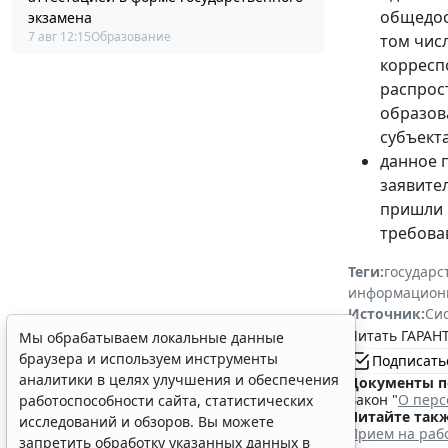
общедос
экзамена
7 авг 12:15
Образование
том числ
корресп
распрос
образов
субъект
данное 
заявител
пришли 
требовав
Теги:
государс
информацион
Источник:
Си
Читать ГАРАНТ
Мы обрабатываем локальные данные
браузера и используем инструменты
Подписать
аналитики в целях улучшения и обеспечения
Документы п
Закон "
О перс
работоспособности сайта, статистических
Читайте такж
исследований и обзоров. Вы можете
Прием на рабо
запретить обработку указанных данных в