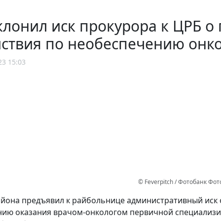
клонил иск прокурора к ЦРБ 
йствия по необеспечению он
23 15:03
© Feverpitch / Фотобанк Фо
йона предъявил к райбольнице административный иск 
нию оказания врачом-онкологом первичной специализ