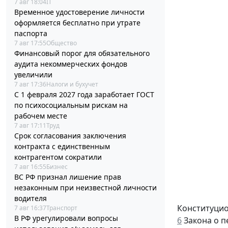
7 авг 18:04
IT
Временное удостоверение личности
оформляется бесплатно при утрате
паспорта
7 авг 17:55
Общество
Финансовый порог для обязательного
аудита некоммерческих фондов
увеличили
7 авг 17:36
Налоги и бухучет
С 1 февраля 2027 года заработает ГОСТ
по психосоциальным рискам на
рабочем месте
7 авг 17:11
Труд
Срок согласования заключения
контракта с единственным
контрагентом сократили
7 авг 16:55
Бизнес
ВС РФ признал лишение прав
незаконным при неизвестной личности
водителя
Конституцио
7 авг 16:37
Транспорт
В РФ урегулировали вопросы
6
Закона о п