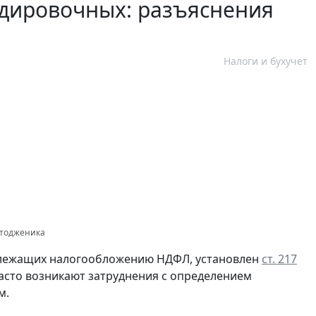
ндировочных: разъяснения
Налоги и бухучет
отодженика
одлежащих налогообложению НДФЛ, установлен
ст. 217
часто возникают затруднения с определением
м.