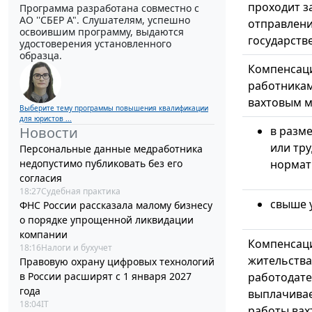
проходит з
Программа разработана совместно с
АО ''СБЕР А". Слушателям, успешно
отправлени
освоившим программу, выдаются
государств
удостоверения установленного
образца.
Компенсаци
работника
вахтовым м
Выберите тему программы повышения квалификации
для юристов ...
Новости
в разм
или тр
Персональные данные медработника
недопустимо публиковать без его
нормат
согласия
18:27
Судебная практика
свыше 
ФНС России рассказала малому бизнесу
о порядке упрощенной ликвидации
компании
Компенсаци
18:16
Налоги и бухучет
жительства
Правовую охрану цифровых технологий
в России расширят с 1 января 2027
работодате
года
выплачива
18:04
IT
работы ва