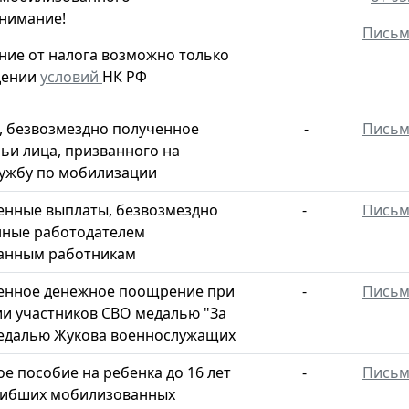
нимание!
Пись
ие от налога возможно только
дении
условий
НК РФ
 безвозмездно полученное
-
Пись
ьи лица, призванного на
ужбу по мобилизации
нные выплаты, безвозмездно
-
Пись
нные работодателем
анным работникам
енное денежное поощрение при
-
Пись
и участников СВО медалью "За
медалью Жукова военнослужащих
е пособие на ребенка до 16 лет
-
Пись
гибших мобилизованных