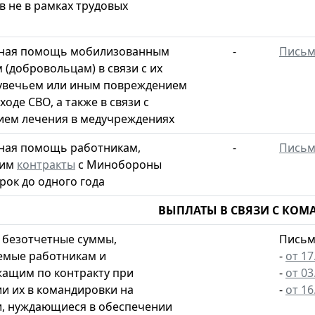
в не в рамках трудовых
ная помощь мобилизованным
-
Пись
 (добровольцам) в связи с их
увечьем или иным повреждением
ходе СВО, а также в связи с
ем лечения в медучреждениях
ная помощь работникам,
-
Пись
шим
контракты
с Минобороны
рок до одного года
ВЫПЛАТЫ В СВЯЗИ С КО
 безотчетные суммы,
Письм
емые работникам и
-
от 17
ащим по контракту при
-
от 03
и их в командировки на
-
от 16
, нуждающиеся в обеспечении