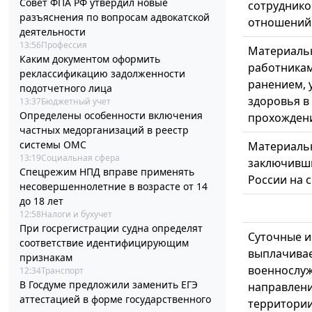
Совет ФПА РФ утвердил новые
сотруднико
разъяснения по вопросам адвокатской
отношений
деятельности
13:56
Профессия
Материаль
Каким документом оформить
работникам
реклассификацию задолженности
ранением, 
подотчетного лица
здоровья в 
13:37
Бюджетный учет
Определены особенности включения
прохождени
частных медорганизаций в реестр
системы ОМС
Материаль
13:19
Социальная сфера
заключив
Спецрежим НПД вправе применять
России на с
несовершеннолетние в возрасте от 14
до 18 лет
12:58
Налоги и бухучет
При госрегистрации судна определят
Суточные и
соответствие идентифицирующим
выплачива
признакам
военнослуж
12:34
Транспорт
В Госдуме предложили заменить ЕГЭ
направлени
аттестацией в форме государственного
территории