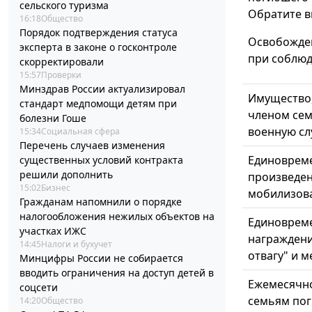
сельского туризма
Обратите в
16:18
Общество
Порядок подтверждения статуса
Освобожден
эксперта в законе о госконтроле
при соблю
скорректировали
15:57
Проверки
Минздрав России актуализировал
Имущество,
стандарт медпомощи детям при
членом сем
болезни Гоше
военную сл
15:34
Социальная сфера
Перечень случаев изменения
Единовреме
существенных условий контракта
решили дополнить
произведе
15:02
Бизнес
мобилизов
Гражданам напомнили о порядке
налогообложения нежилых объектов на
Единоврем
участках ИЖС
награждени
14:45
Налоги и бухучет
отвагу" и 
Минцифры России не собирается
вводить ограничения на доступ детей в
Ежемесячно
соцсети
семьям по
14:20
Общество