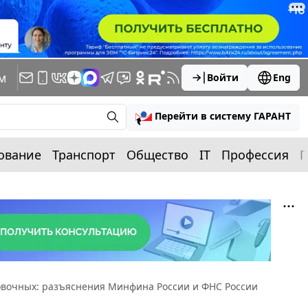
м
Войти
Eng
Перейти в систему ГАРАНТ
ование
Транспорт
Общество
IT
Профессия
П
овочных: разъяснения Минфина России и ФНС России