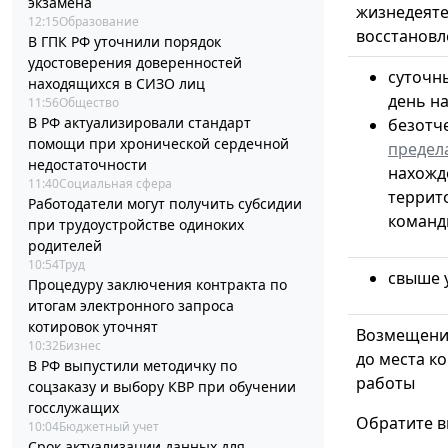
экзамена
жизнедеяте
12:15
Образование
восстановл
В ГПК РФ уточнили порядок
удостоверения доверенностей
суточн
находящихся в СИЗО лиц
день н
11:56
Общество
В РФ актуализировали стандарт
безотч
помощи при хронической сердечной
предел
недостаточности
нахожд
11:40
Социальная сфера
террито
Работодатели могут получить субсидии
команд
при трудоустройстве одиноких
родителей
10:54
Труд
свыше 
Процедуру заключения контракта по
итогам электронного запроса
котировок уточнят
Возмещение
10:32
Бизнес
до места к
В РФ выпустили методичку по
работы
соцзаказу и выбору КВР при обучении
госслужащих
Обратите в
10:04
Бюджетный учет
Срок актуализации данных для