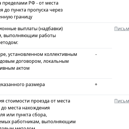
а пределами РФ - от места
я до пункта пропуска через
енную границу
онные выплаты (надбавки)
Пись
м, выполняющим работы
етодом:
ере, установленном коллективным
-
удовым договором, локальным
ивным актом
указанного размера
+
я стоимости проезда от места
Пись
 до места нахождения
ля или пункта сбора,
емых работникам, выполняющим
хтовым методом