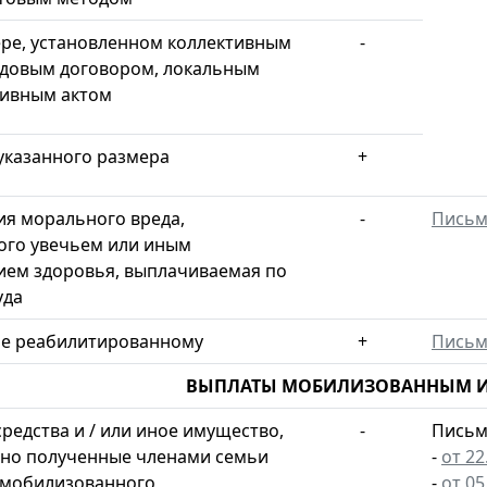
ере, установленном коллективным
-
удовым договором, локальным
ивным актом
указанного размера
+
я морального вреда,
-
Пись
ого увечьем или иным
ем здоровья, выплачиваемая по
уда
е реабилитированному
+
Пись
ВЫПЛАТЫ МОБИЛИЗОВАННЫМ И 
редства и / или иное имущество,
-
Письм
но полученные членами семьи
-
от 22
 мобилизованного
-
от 05