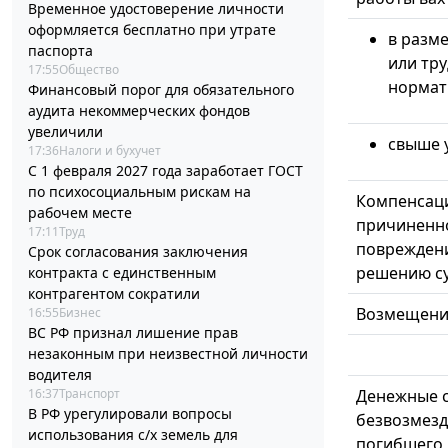
Временное удостоверение личности
оформляется бесплатно при утрате
в разм
паспорта
или тр
17:55
Общество
нормат
Финансовый порог для обязательного
аудита некоммерческих фондов
увеличили
свыше 
17:36
Налоги и бухучет
С 1 февраля 2027 года заработает ГОСТ
по психосоциальным рискам на
Компенсаци
рабочем месте
причиненн
17:11
Труд
повреждени
Срок согласования заключения
решению с
контракта с единственным
контрагентом сократили
Возмещени
16:55
Бизнес
ВС РФ признал лишение прав
незаконным при неизвестной личности
водителя
16:37
Транспорт
Денежные с
В РФ урегулировали вопросы
безвозмезд
использования с/х земель для
погибшего