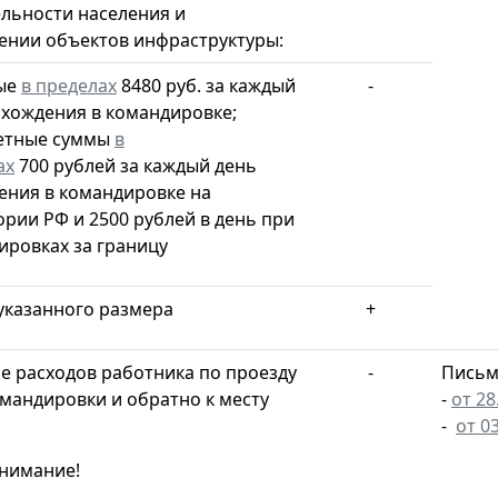
льности населения и
ении объектов инфраструктуры:
ые
в пределах
8480 руб. за каждый
-
ахождения в командировке;
етные суммы
в
ах
700 рублей за каждый день
ения в командировке на
рии РФ и 2500 рублей в день при
ировках за границу
указанного размера
+
 расходов работника по проезду
-
Письм
омандировки и обратно к месту
-
от 28
-
от 0
нимание!