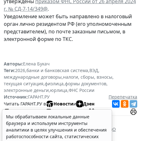
утверждены
приказом ФНС России от 26 апреля 2024
г. № СД-7-14/349@
.
Уведомление может быть направлено в налоговый
орган лично резидентом РФ (его уполномоченным
представителем), по почте заказным письмом, в
электронной форме по ТКС.
Авторы:
Елена Букач
Теги:
2026
,
банки и банковская система
,
ВЭД
,
международные договоры
,
налоги, сборы, взносы
,
текущая ситуация
,
физлица
,
формы документов
,
электронные деньги
,
юрлица
,
ФНС России
Источник:
ГАРАНТ.РУ
Перепечатка
Читать ГАРАНТ.РУ в
Новости
и
Дзен
Мы обрабатываем локальные данные
Документы по теме:
браузера и используем инструменты
Налоговый кодекс Российской Федерации
Федеральный закон от 10 декабря 2003 г. № 173 «
О
аналитики в целях улучшения и обеспечения
валютном регулировании и валютном контроле
»
работоспособности сайта, статистических
Читайте также: