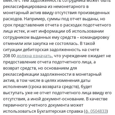
Вместе с тем задолженность сотрудника может быть
реклассифицирована из немонетарного в
монетарный актив ввиду отсутствия произведенных
расходов. Например, суммы под отчет выданы, но
срок представления отчета о расходах подотчетного
лица истек, и нет информации об использовании
сотрудником выданных ему средств – командировку
отменили или закупка не состоялась. В такой
ситуации дебиторская задолженность на счете
208 00
должна означать
, что учреждение ожидает не
предоставление отчета подотчетного лица, а
возврат средств, но основанием для
реклассификации задолженности в монетарный
актив, в том числе в целях изменения даты
исполнения (срока возврата средств), будет
выступать уже не отчет подотчетного лица ввиду его
отсутствия, а иной документ-основание. В качестве
первичного учетного документа
может
использоваться Бухгалтерская справка (
ф. 0504833
)