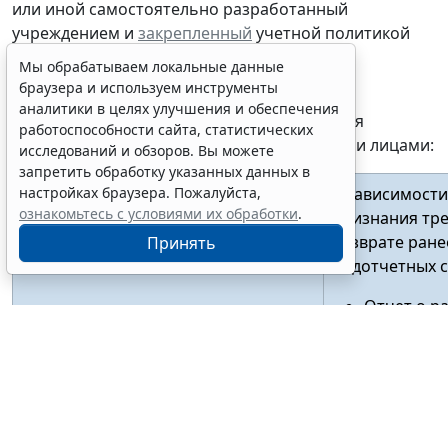
или иной
самостоятельно разработанный
учреждением и
закрепленный
учетной политикой
документ.
Мы обрабатываем локальные данные
браузера и используем инструменты
Итак, в учетной политике целесообразно
аналитики в целях улучшения и обеспечения
закрепить следующий порядок оформления
работоспособности сайта, статистических
рассматриваемых расчетов с подотчетными лицами:
исследований и обзоров. Вы можете
запретить обработку указанных данных в
настройках браузера. Пожалуйста,
В зависимости
ознакомьтесь с условиями их обработки
.
признания тр
возврате ран
Принять
подотчетных 
Отчет о р
Признание в учете требования в
подотчетн
части дебиторской задолженности
(
ф. 050452
по возврату перечисленных
Авансовый
(выданных) под отчет авансовых
Бухгалтер
платежей
(
ф. 050483