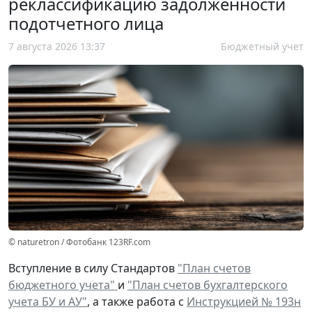
реклассификацию задолженности
подотчетного лица
7 августа 2026 13:37
Бюджетный учет
© naturetron / Фотобанк 123RF.com
Вступление в силу Стандартов
"План счетов
бюджетного учета"
и
"План счетов бухгалтерского
учета БУ и АУ"
, а также работа с
Инструкцией № 193н