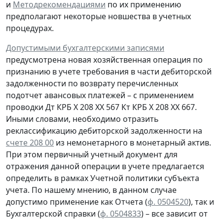
и
Методрекомендациями
по их применению
предполагают некоторые новшества в учетных
процедурах.
Допустимыми бухгалтерскими записями
предусмотрена
новая
хозяйственная операция по
признанию
в учете
требования
в части дебиторской
задолженности
по возврату
перечисленных
подотчет авансовых платежей – с применением
проводки
Дт
КРБ Х 208 ХХ 567
Кт
КРБ Х 208 ХХ 667.
Иными словами, необходимо отразить
реклассификацию дебиторской задолженности на
счете 208 00
из немонетарного в монетарный актив.
При этом первичный учетный документ для
отражения данной операции в учете предлагается
определить в рамках Учетной политики субъекта
учета. По нашему мнению, в данном случае
допустимо применение как Отчета (
ф. 0504520
), так и
Бухгалтерской справки
(
ф. 0504833
) – все зависит от