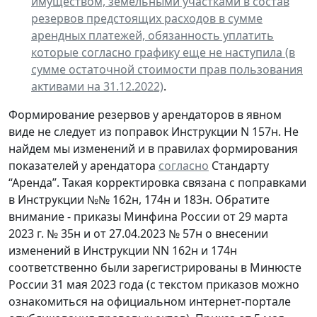
имуществом, земельными участками в состав
резервов предстоящих расходов в сумме
арендных платежей, обязанность уплатить
которые согласно графику еще не наступила (в
сумме остаточной стоимости прав пользования
активами на 31.12.2022)
.
Формирование резервов у арендаторов в явном
виде не следует из поправок Инструкции N 157н. Не
найдем мы изменений и в правилах формирования
показателей у арендатора
согласно
Стандарту
“Аренда”. Такая корректировка связана с поправками
в Инструкции №№ 162н, 174н и 183н. Обратите
внимание - приказы Минфина России от 29 марта
2023 г. № 35н и от 27.04.2023 № 57н о внесении
изменений в Инструкции NN 162н и 174н
соответственно были зарегистрированы в Минюсте
России 31 мая 2023 года (с текстом приказов можно
ознакомиться на официальном интернет-портале