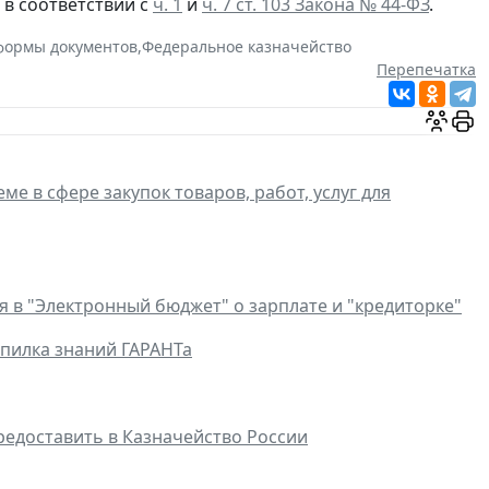
 в соответствии с
ч. 1
и
ч. 7 ст. 103 Закона № 44-ФЗ
.
формы документов
,
Федеральное казначейство
Перепечатка
ме в сфере закупок товаров, работ, услуг для
 в "Электронный бюджет" о зарплате и "кредиторке"
пилка знаний ГАРАНТа
редоставить в Казначейство России