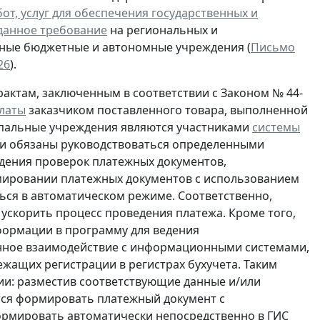
бот, услуг для обеспечения государственных и
данное требование
на региональных и
ьные бюджетные и автономные учреждения (
Письмо
26
).
актам, заключенным в соответствии с Законом № 44-
латы
заказчиком поставленного товара, выполненной
ципальные учреждения являются участниками
системы
 они обязаны руководствоваться определенными
дения проверок платежных документов,
мировании платежных документов с использованием
ься в автоматическом режиме. Соответственно,
ускорить процесс проведения платежа. Кроме того,
формации в программу для ведения
ое взаимодействие с информационными системами,
ащих регистрации в регистрах бухучета. Таким
ии: разместив соответствующие данные и/или
ется формировать платежный документ с
ормировать автоматически непосредственно в ГИС