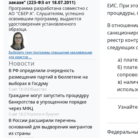
заказе" (223-ФЗ от 18.07.2011)
ЕИС. При эт
Программа разработана совместно с
процедуры,
АО ''СБЕР А". Слушателям, успешно
освоившим программу, выдаются
удостоверения установленного
В отношении
образца.
санкциониро
реестр конт
следующих с
Выберите тему программы повышения квалификации
для юристов ...
плате
Новости
плате
В РФ определили очередность
сопровож
размещения партий в бюллетене на
налич
выборах в Госдуму
использ
5 авг 18:35
Общество
Граждане могут запустить процедуру
банкротства в упрощенном порядке
Узнайте
через МФЦ
5 авг 18:27
Налоги и бухучет
В России расширили перечень
оснований для выдворения мигрантов
Федеральные
из страны