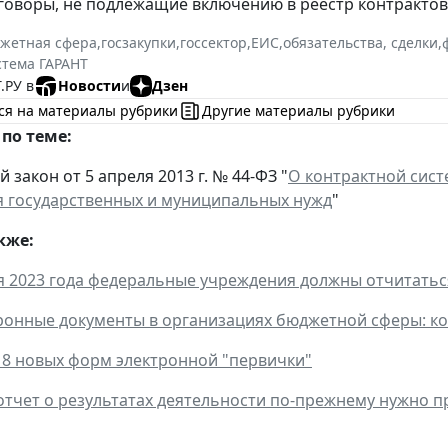
говоры, не подлежащие включению в реестр контрактов
жетная сфера
,
госзакупки
,
госсектор
,
ЕИС
,
обязательства, сделки
,
стема ГАРАНТ
.РУ в
Новости
и
Дзен
ся на материалы рубрики
Другие материалы рубрики
по теме:
закон от 5 апреля 2013 г. № 44-ФЗ "
О контрактной систе
 государственных и муниципальных нужд
"
кже:
я 2023 года федеральные учреждения должны отчитаться
ронные документы в организациях бюджетной сферы: ко
8 новых форм электронной "первички"
отчет о результатах деятельности по-прежнему нужно п