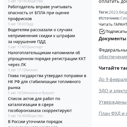
оплатить до
5 авг 18:16
Общество
Работодатель вправе учитывать
Теги:
2023
,
бюд
опасность от БПЛА при оценке
Источник:
Си
профрисков
5 авг 18:03
Труд
Читать ГАРАНТ
Водителям рассказали о случаях
Подписать
неприменения скидки к штрафам
Документы 
за нарушение ПДД
5 авг 17:45
Транспорт
Федеральный 
Налогоплательщикам напомнили об
обеспечения
упрощенном порядке регистрации ККТ
через ЛК
Читайте та
5 авг 17:12
Бизнес
Глава государства утвердил поправки в
До 9 феврал
НК РФ для стабилизации топливного
рынка
ЭДО и элект
5 авг 16:54
Налоги и бухучет
Список актов для работ по
Утверждены 
каталогизации в сфере
гособоронзаказа скорректируют
План ФХД и 
5 авг 16:30
Общество
В России уточнили порядок