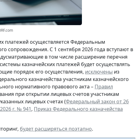
3RF.com
ких платежей осуществляется Федеральным
о сопровождения. С 1 сентября 2026 года вступают в
едусматривающие в том числе расширение перечня
 системы казначейских платежей будет осуществлять
ующие порядок его осуществления,
исключены
из
ерального казначейства участникам казначейского
ьного нормативного правового акта –
Правил
вания при открытии лицевых счетов участникам
казанных лицевых счетах (
Федеральный закон от 26
026 г. № 941
,
Приказ Федерального казначейства
иторинг,
будет расширяться поэтапно
.