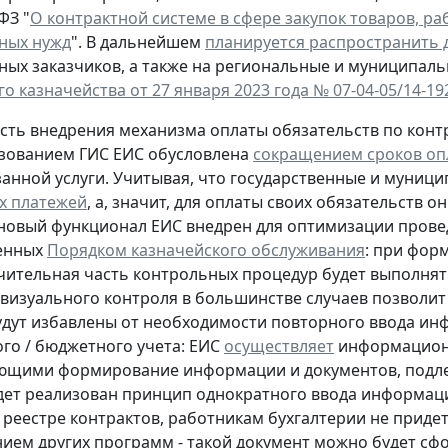
ФЗ "
О контрактной системе в сфере закупок товаров, ра
ных нужд
". В дальнейшем
планируется распространить 
ых заказчиков, а также на региональные и муниципал
о казначейства от 27 января 2023 года № 07-04-05/14-19
ть внедрения механизма оплаты обязательств по контр
ьзованием ГИС ЕИС обусловлена
сокращением сроков оп
занной услуги. Учитывая, что государственные и муни
х платежей
, а, значит, для оплаты своих обязательств
новый функционал ЕИС внедрен для оптимизации прове
енных
Порядком казначейского обслуживания
: при фор
чительная часть контрольных процедур будет выполнят
визуального контроля в большинстве случаев позволит 
удут избавлены от необходимости повторного ввода ин
ого / бюджетного учета: ЕИС
осуществляет
информационн
щими формирование информации и документов, подлеж
дет реализован принцип однократного ввода информац
 реестре контрактов, работникам бухгалтерии не прид
ием других программ - такой документ можно будет сф