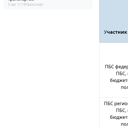
5 авг 11:18
Транспорт
У
частник
ПБС федер
ПБС,
бюджет
по
ПБС регио
ПБС,
бюджет
по