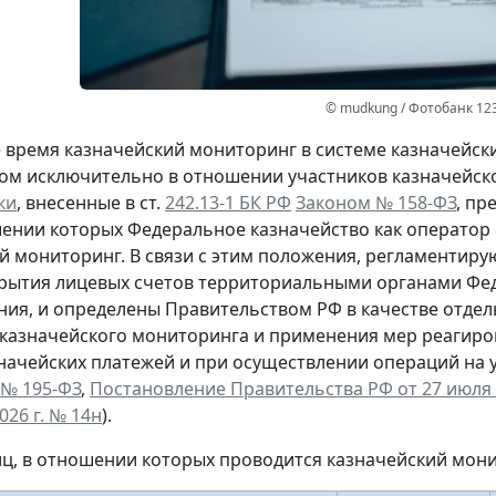
© mudkung / Фотобанк 12
 время казначейский мониторинг в системе казначейс
ом исключительно в отношении участников казначейског
ки
, внесенные в ст.
242.13-1 БК РФ
Законом № 158-ФЗ
, пр
шении которых Федеральное казначейство как оператор
й мониторинг. В связи с этим положения, регламентир
рытия лицевых счетов территориальными органами Фед
ия, и определены Правительством РФ в качестве отдел
казначейского мониторинга и применения мер реагиро
начейских платежей и при осуществлении операций на у
 № 195-ФЗ
,
Постановление Правительства РФ от 27 июля 2
026 г. № 14н
).
ц, в отношении которых проводится казначейский мон