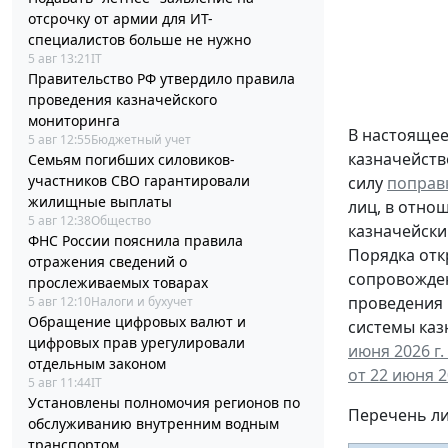
отсрочку от армии для ИТ-
специалистов больше не нужно
5 авг 13:21
IT
Правительство РФ утвердило правила
проведения казначейского
мониторинга
В настоящее
5 авг 12:55
Бюджетный учет
казначейств
Семьям погибших силовиков-
участников СВО гарантировали
силу
поправ
жилищные выплаты
лиц, в отно
5 авг 12:38
Общество
казначейски
ФНС России пояснила правила
Порядка отк
отражения сведений о
сопровожден
прослеживаемых товарах
проведения 
5 авг 12:10
Налоги и бухучет
Обращение цифровых валют и
системы каз
цифровых прав урегулировали
июня 2026 г.
отдельным законом
от 22 июня 2
5 авг 11:44
IT
Установлены полномочия регионов по
Перечень ли
обслуживанию внутренним водным
транспортом