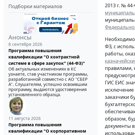
2013 г. № 44-
Подборки материалов
муниципаль
муниципальн
Федеральног
Анонсы
Необходимос
8 сентября 2026
ФЗ, с испол
Программа повышения
работы, ока
квалификации "О контрактной
казначейски
системе в сфере закупок" (44-ФЗ)"
правилами, 
Об актуальных изменениях в КС
узнаете, став участником программы,
предусмотр
разработанной совместно с АО ''СБЕР
ГИС ЕИС зна
А". Слушателям, успешно освоившим
программу, выдаются удостоверения
исключение 
установленного образца.
заказчики б
бухгалтерск
обеспечиваю
11 августа 2026
образом, бу
Программа повышения
документы в
квалификации "О корпоративном
использован