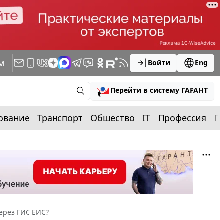
м
Войти
Eng
Перейти в систему ГАРАНТ
ование
Транспорт
Общество
IT
Профессия
П
ерез ГИС ЕИС?