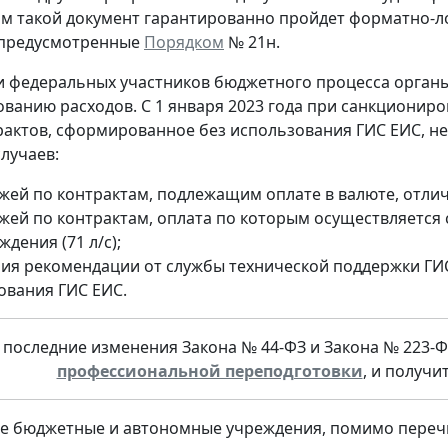
ом такой документ гарантированно пройдет форматно-л
 предусмотренные
Порядком
№ 21н.
 федеральных участников бюджетного процесса орган
ванию расходов. С 1 января 2023 года при санкциониро
рактов, сформированное без использования ГИС ЕИС, н
лучаев:
жей по контрактам, подлежащим оплате в валюте, отлич
жей по контрактам, оплата по которым осуществляется 
дения (71 л/с);
ия рекомендации от службы технической поддержки ГИ
ования ГИС ЕИС.
 последние изменения Закона № 44-ФЗ и Закона № 223-Ф
профессиональной переподготовки
, и получи
 бюджетные и автономные учреждения, помимо перечи