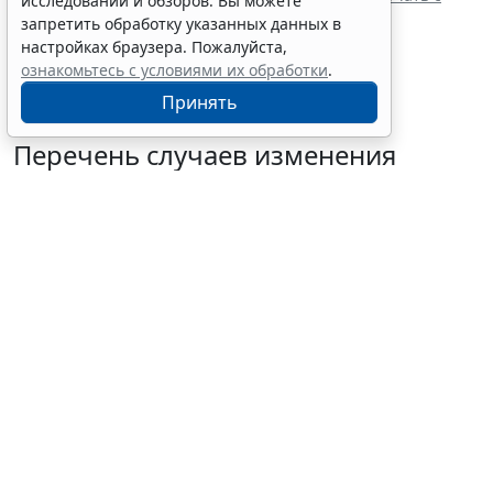
исследований и обзоров. Вы можете
одним и тем же едпоставщиком
запретить обработку указанных данных в
При оценке заявок нужно учитывать системы
настройках браузера. Пожалуйста,
налогообложения участников
ознакомьтесь с условиями их обработки
.
Принять
Перечень случаев изменения
существенных условий контракта
решили дополнить
7 августа 2026 15:02
Бизнес