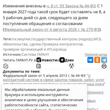
Изменения внесены в
ч. 8 ст. 93 Закона № 44-ФЗ
. С 1
января 2027 года такой срок будет составлять не 8, а
5 рабочих дней со дня, следующего за днем
поступления обращения о согласовании
(
Федеральный закон от 4 августа 2026 г. № 279-ФЗ
).
Теги:
госзакупки
,
государственный контроль (надзор)
,
МСБ
,
обязательства, сделки
,
Проверка контрагентов
,
проверки организаций и ИП
,
юрлица
Источник:
Система ГАРАНТ
Перепечатка
Читать ГАРАНТ.РУ в
Новости
и
Дзен
Документы по теме:
Федеральный закон от 5 апреля 2013 г. № 44-ФЗ "
О
контрактной системе в сфере закупок товаров, работ, услуг
для обеспечения государственных и муниципальных нужд
"
Читайте также:
Мы обрабатываем локальные данные
Процедуру заключения контракта по итогам электронного
браузера и используем инструменты
запроса котировок уточнят
аналитики в целях улучшения и обеспечения
ФАС России рассказала об особенностях внеплановых
проверок заказчиков по 44-ФЗ
работоспособности сайта, статистических
Контракты по однородным товарам можно заключать с