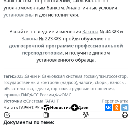
банковском сопровождении, заключенного с
уполномоченным банком. Аналогичные условия
установлены
и для исполнителя.
Узнайте последние изменения
Закона
№ 44-ФЗ и
Закона
№ 223-ФЗ, пройдя обучение по
долгосрочной программе профессиональной
переподготовки
, и получите диплом
установленного образца.
Теги:
2023
,
банки и банковская система
,
госзакупки
,
госсектор
,
государственный контроль (надзор)
,
налоги, сборы, взносы
,
обязательства, сделки
,
торговля
,
трудовые отношения
,
юрлица
,
ПФР
,
ФСС России
,
ФФОМС
Источник:
Система ГАРАНТ
Перепечатка
Читать ГАРАНТ.РУ в
Новости
и
Дзен
Документы по теме: