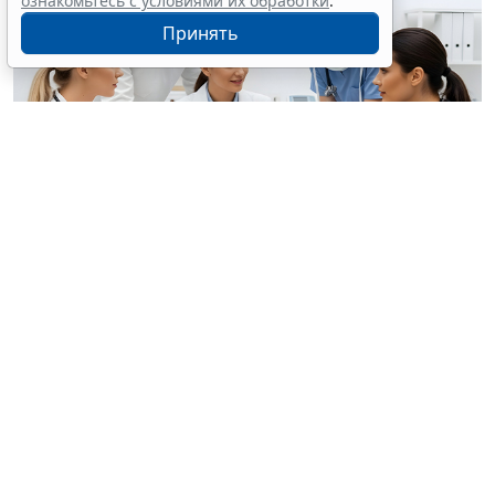
ознакомьтесь с условиями их обработки
.
Принять
© anamulhaqueanik7641 / Фотобанк 123RF.com
Минздрав России продолжает выпускать новые
типовые дополнительные профпрограммы
профпереподготовки и повышения квалификации.
Так, в частности, утверждены следующие программы
переподготовки:
общая гигиена
;
травматология и ортопедия
;