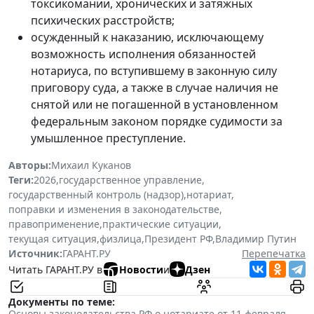
токсикомании, хронических и затяжных
психических расстройств;
осужденный к наказанию, исключающему
возможность исполнения обязанностей
нотариуса, по вступившему в законную силу
приговору суда, а также в случае наличия не
снятой или не погашенной в установленном
федеральным законом порядке судимости за
умышленное преступление.
Авторы:
Михаил Куканов
Теги:
2026
,
государственное управление
,
государственный контроль (надзор)
,
нотариат
,
поправки и изменения в законодательстве
,
правоприменение
,
практические ситуации
,
текущая ситуация
,
физлица
,
Президент РФ
,
Владимир Путин
Источник:
ГАРАНТ.РУ
Перепечатка
Читать ГАРАНТ.РУ в
Новости
и
Дзен
Документы по теме:
Основы законодательства РФ о нотариате от 11 февраля