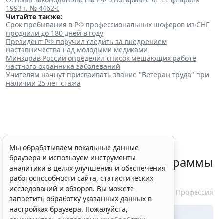
1993 г. № 4462-I
Читайте также:
Срок пребывания в РФ профессиональных шоферов из СНГ
продлили до 180 дней в году
Президент РФ поручил следить за внедрением
наставничества над молодыми медиками
Минздрав России определил список мешающих работе
частного охранника заболеваний
Учителям начнут присваивать звание "Ветеран труда" при
наличии 25 лет стажа
Минздрав России выпустил
Мы обрабатываем локальные данные
браузера и используем инструменты
очередные типовые доппрограммы
аналитики в целях улучшения и обеспечения
профпереподготовки
работоспособности сайта, статистических
исследований и обзоров. Вы можете
29 июля 2026 15:39
Профессия
запретить обработку указанных данных в
настройках браузера. Пожалуйста,