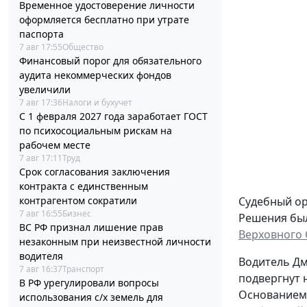
Временное удостоверение личности
оформляется бесплатно при утрате
паспорта
7 авг 17:55
Общество
Финансовый порог для обязательного
аудита некоммерческих фондов
увеличили
7 авг 17:36
Налоги и бухучет
С 1 февраля 2027 года заработает ГОСТ
по психосоциальным рискам на
рабочем месте
7 авг 17:11
Труд
Срок согласования заключения
контракта с единственным
контрагентом сократили
Судебный ор
7 авг 16:55
Бизнес
Решения был
ВС РФ признал лишение прав
Верховного 
незаконным при неизвестной личности
водителя
Водитель Д
7 авг 16:37
Транспорт
подвергнут 
В РФ урегулировали вопросы
Основанием 
использования с/х земель для