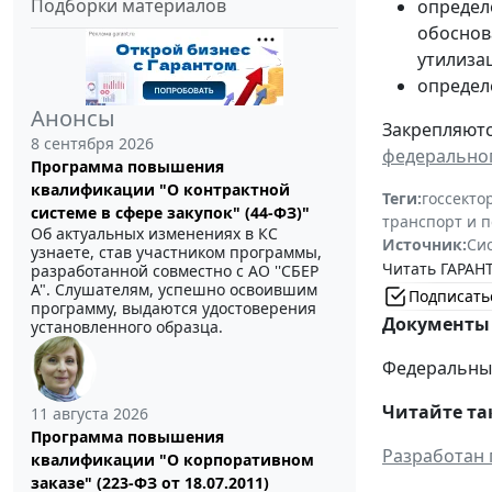
Подборки материалов
определ
обоснов
утилизац
определ
Анонсы
Закрепляютс
8 сентября 2026
федеральног
Программа повышения
квалификации "О контрактной
Теги:
госсекто
системе в сфере закупок" (44-ФЗ)"
транспорт и 
Об актуальных изменениях в КС
Источник:
Си
узнаете, став участником программы,
Читать ГАРАНТ
разработанной совместно с АО ''СБЕР
А". Слушателям, успешно освоившим
Подписать
программу, выдаются удостоверения
Документы 
установленного образца.
Федеральный 
Читайте та
11 августа 2026
Программа повышения
Разработан 
квалификации "О корпоративном
заказе" (223-ФЗ от 18.07.2011)