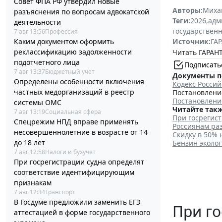
Совет ФПА РФ утвердил новые
Авторы:
Миха
разъяснения по вопросам адвокатской
Теги:
2026
,
адм
деятельности
государственн
7 авг 13:56
Профессия
Каким документом оформить
Источник:
ГАР
реклассификацию задолженности
Читать ГАРАНТ
подотчетного лица
Подписать
7 авг 13:37
Бюджетный учет
Документы п
Определены особенности включения
Кодекс Росси
частных медорганизаций в реестр
Постановление
Постановление
системы ОМС
Читайте такж
7 авг 13:19
Социальная сфера
При госрегис
Спецрежим НПД вправе применять
Россиянам ра
несовершеннолетние в возрасте от 14
Скидку в 50%
до 18 лет
Бензин эколог
7 авг 12:58
Налоги и бухучет
При госрегистрации судна определят
соответствие идентифицирующим
признакам
7 авг 12:34
Транспорт
В Госдуме предложили заменить ЕГЭ
При го
аттестацией в форме государственного