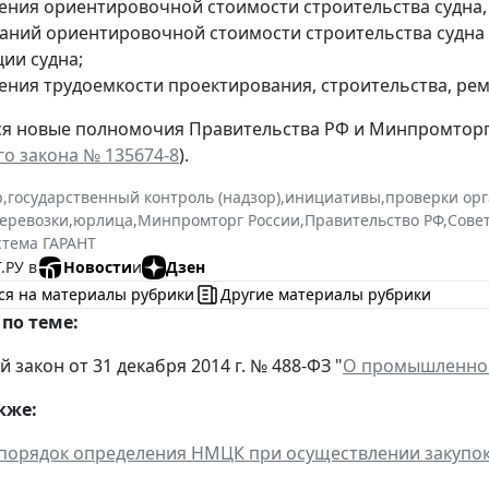
ения ориентировочной стоимости строительства судна,
аний ориентировочной стоимости строительства судна и
ии судна;
ения трудоемкости проектирования, строительства, рем
я новые полномочия Правительства РФ и Минпромторга 
о закона № 135674-8
).
р
,
государственный контроль (надзор)
,
инициативы
,
проверки ор
перевозки
,
юрлица
,
Минпромторг России
,
Правительство РФ
,
Сове
стема ГАРАНТ
.РУ в
Новости
и
Дзен
ся на материалы рубрики
Другие материалы рубрики
по теме:
закон от 31 декабря 2014 г. № 488-ФЗ "
О промышленной
кже:
порядок определения НМЦК при осуществлении закупо