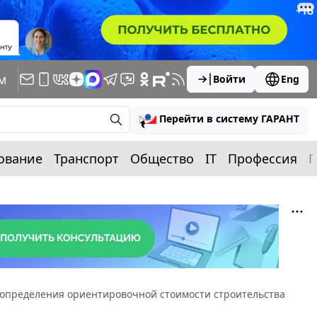
м
Войти
Eng
Перейти в систему ГАРАНТ
ование
Транспорт
Общество
IT
Профессия
П
 определения ориентировочной стоимости строительства