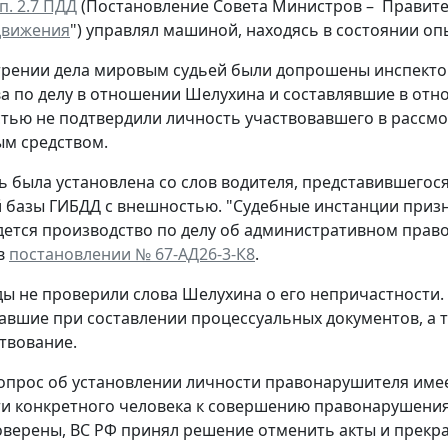
п. 2.7 ПДД
(Постановление Совета Министров – Правитель
движения
") управлял машиной, находясь в состоянии оп
трении дела мировым судьей были допрошены инспект
а по делу в отношении Шелухина и составлявшие в отн
тью не подтвердили личность участвовавшего в рассмо
м средством.
ть была установлена со слов водителя, представившего
 базы ГИБДД с внешностью. "Судебные инстанции призн
дется производство по делу об административном пра
в
постановлении № 67-АД26-3-К8
.
ды не проверили слова Шелухина о его непричастности.
авшие при составлении процессуальных документов, а 
твование.
опрос об установлении личности правонарушителя имее
и конкретного человека к совершению правонарушени
верены, ВС РФ принял решение отменить акты и прекра