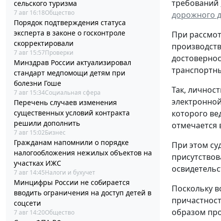
требований
сельского туризма
7 авг 16:18
Общество
дорожного 
Порядок подтверждения статуса
эксперта в законе о госконтроле
При рассмо
скорректировали
производств
7 авг 15:57
Проверки
достовернос
Минздрав России актуализировал
транспортны
стандарт медпомощи детям при
болезни Гоше
Так, личнос
7 авг 15:34
Социальная сфера
электронной
Перечень случаев изменения
существенных условий контракта
которого ве
решили дополнить
отмечается 
7 авг 15:02
Бизнес
Гражданам напомнили о порядке
При этом су
налогообложения нежилых объектов на
присутствов
участках ИЖС
освидетельс
7 авг 14:45
Налоги и бухучет
Минцифры России не собирается
Поскольку в
вводить ограничения на доступ детей в
причастност
соцсети
образом про
7 авг 14:20
Общество