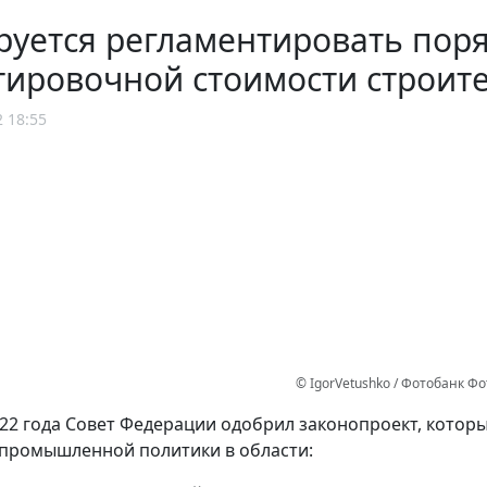
руется регламентировать пор
ировочной стоимости строите
2 18:55
© IgorVetushko / Фотобанк Ф
022 года Совет Федерации одобрил законопроект, кото
промышленной политики в области: