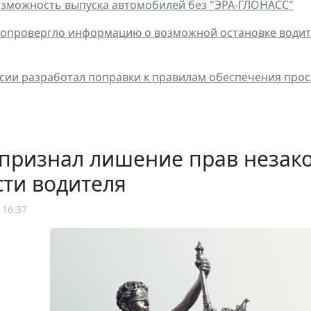
зможность выпуска автомобилей без "ЭРА-ГЛОНАСС"
опровергло информацию о возможной остановке водите
ии разработал поправки к правилам обеспечения про
 признал лишение прав незак
ти водителя
 16:37