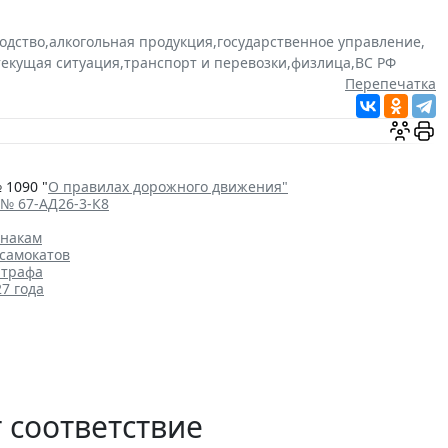
одство
,
алкогольная продукция
,
государственное управление
,
текущая ситуация
,
транспорт и перевозки
,
физлица
,
ВС РФ
Перепечатка
 1090 "
О правилах дорожного движения"
 № 67-АД26-3-К8
знакам
самокатов
штрафа
7 года
 соответствие