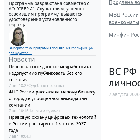
Продлена во
Программа разработана совместно с
АО ''СБЕР А". Слушателям, успешно
освоившим программу, выдаются
МВД России 
удостоверения установленного
военкоматы
образца.
Минфин Росс
Выберите тему программы повышения квалификации
для юристов ...
Новости
Персональные данные медработника
ВС РФ
недопустимо публиковать без его
личнос
согласия
7 авг 18:27
Судебная практика
ФНС России рассказала малому бизнесу
7 августа 2026
о порядке упрощенной ликвидации
компании
7 авг 18:16
Налоги и бухучет
Правовую охрану цифровых технологий
в России расширят с 1 января 2027
года
7 авг 18:04
IT