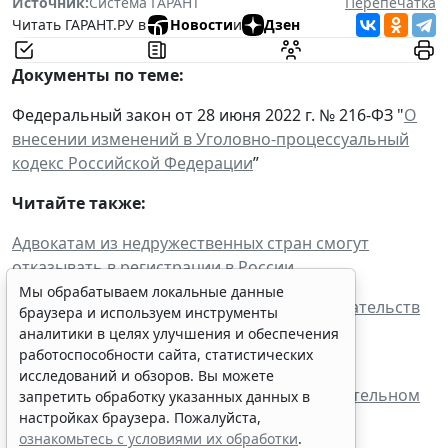
Источник:
Система ГАРАНТ
Перепечатка
Читать ГАРАНТ.РУ в
Новости
и
Дзен
Документы по теме:
Федеральный закон от 28 июня 2022 г. № 216-ФЗ "
О
внесении изменений в Уголовно-процессуальный
кодекс Российской Федерации
”
Читайте также:
Адвокатам из недружественных стран смогут
отказывать в регистрации в России
Мы обрабатываем локальные данные
Подписан указ о порядке исполнения обязательств
браузера и используем инструменты
перед некоторыми иностранными
аналитики в целях улучшения и обеспечения
правообладателями
работоспособности сайта, статистических
исследований и обзоров. Вы можете
Совет ФПА утвердил положение о дополнительном
запретить обработку указанных данных в
офисе адвокатского образования
настройках браузера. Пожалуйста,
ознакомьтесь с условиями их обработки
.