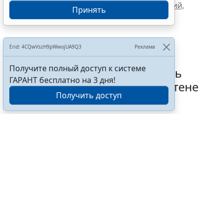
Утвержден перечень иностранных компаний,
Принять
попавших под ответные санкции
Erid: 4CQwVszH9pWwojUA9Q3
Реклама
Получите полный доступ к системе
В РФ определили очередность
ГАРАНТ бесплатно на 3 дня!
размещения партий в бюллетене
Получить доступ
на выборах в Госдуму
5 августа 2026 18:35
Общество