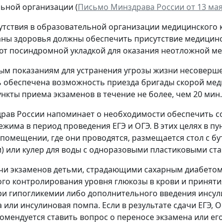
ьной организации (
Письмо Минздрава России от 13 мая
сутствия в образовательной организации медицинского 
аны здоровья должны обеспечить присутствие медицинск
т посиндромной укладкой для оказания неотложной ме
ым показаниям для устранения угрозы жизни несоверш
 обеспечена возможность приезда бригады скорой ме
нкты приема экзаменов в течение не более, чем 20 мин.
рав России напоминает о необходимости обеспечить 
ежима в период проведения ЕГЭ и ОГЭ. В этих целях в пу
 помещении, где они проводятся, размещается стол с бу
) или кулер для воды с одноразовыми пластиковыми ст
ачи экзаменов детьми, страдающими сахарным диабетом
го контролирования уровня глюкозы в крови и принятия
ри гипогликемии либо дополнительного введения инсули
 или инсулиновая помпа. Если в результате сдачи ЕГЭ, 
комендуется ставить вопрос о переносе экзамена или е