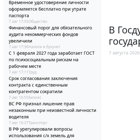
Временное удостоверение личности
оформляется бесплатно при утрате
паспорта
7 авг 17:55
Общество
В Госд
Финансовый порог для обязательного
аудита некоммерческих фондов
госуда
увеличили
7 авг 17:36
Налоги и бухучет
7 августа 2026
С 1 февраля 2027 года заработает ГОСТ
по психосоциальным рискам на
рабочем месте
7 авг 17:11
Труд
Срок согласования заключения
контракта с единственным
контрагентом сократили
7 авг 16:55
Бизнес
ВС РФ признал лишение прав
незаконным при неизвестной личности
водителя
7 авг 16:37
Транспорт
В РФ урегулировали вопросы
использования с/х земель для