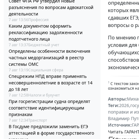
Совет ФПА РФ утвердил новые
определенны
разъяснения по вопросам адвокатской
которых явл
деятельности
сдавших ЕГЭ
7 авг 13:56
Профессия
вопросы о р
Каким документом оформить
реклассификацию задолженности
По мнению п
подотчетного лица
условия для
7 авг 13:37
Бюджетный учет
Определены особенности включения
обучающихся
частных медорганизаций в реестр
способствов
системы ОМС
экономическ
7 авг 13:19
Социальная сфера
Спецрежим НПД вправе применять
несовершеннолетние в возрасте от 14
1
С текстом зако
ознакомиться н
до 18 лет
7 авг 12:58
Налоги и бухучет
Авторы:
Миха
При госрегистрации судна определят
Теги:
2026
,
гос
соответствие идентифицирующим
поправки и и
признакам
Владимир Пут
7 авг 12:34
Транспорт
Источник:
ГАР
В Госдуме предложили заменить ЕГЭ
Читать ГАРАНТ
аттестацией в форме государственного