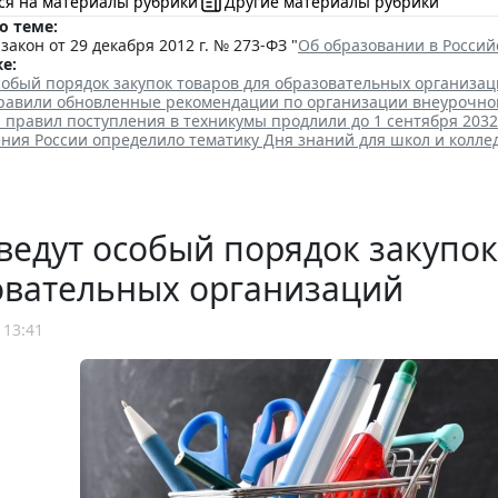
ся на материалы рубрики
Другие материалы рубрики
о теме:
акон от 29 декабря 2012 г. № 273-ФЗ "
Об образовании в Росси
е:
собый порядок закупок товаров для образовательных организа
равили обновленные рекомендации по организации внеурочно
 правил поступления в техникумы продлили до 1 сентября 2032
ия России определило тематику Дня знаний для школ и колле
ведут особый порядок закупок
овательных организаций
 13:41