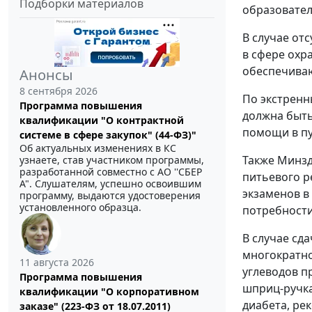
Подборки материалов
образовател
В случае от
в сфере охр
обеспечиваю
Анонсы
8 сентября 2026
По экстренн
Программа повышения
должна быть
квалификации "О контрактной
помощи в пу
системе в сфере закупок" (44-ФЗ)"
Об актуальных изменениях в КС
Также Минзд
узнаете, став участником программы,
разработанной совместно с АО ''СБЕР
питьевого р
А". Слушателям, успешно освоившим
экзаменов в
программу, выдаются удостоверения
установленного образца.
потребности
В случае сд
многократно
11 августа 2026
углеводов п
Программа повышения
шприц-ручка
квалификации "О корпоративном
диабета, ре
заказе" (223-ФЗ от 18.07.2011)