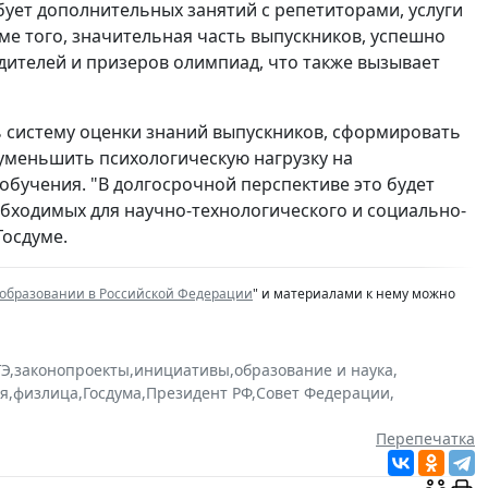
бует дополнительных занятий с репетиторами, услуги
ме того, значительная часть выпускников, успешно
едителей и призеров олимпиад, что также вызывает
 систему оценки знаний выпускников, сформировать
 уменьшить психологическую нагрузку на
бучения. "В долгосрочной перспективе это будет
бходимых для научно-технологического и социально-
Госдуме.
 образовании в Российской Федерации
" и материалами к нему можно
ГЭ
,
законопроекты
,
инициативы
,
образование и наука
,
ия
,
физлица
,
Госдума
,
Президент РФ
,
Совет Федерации
,
Перепечатка