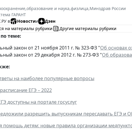
воохранение
,
образование и наука
,
физлица
,
Минздрав России
стема ГАРАНТ
.РУ в
Новости
и
Дзен
ся на материалы рубрики
Другие материалы рубрики
по теме:
ный закон от 21 ноября 2011 г. № 323-ФЗ "
Об основах о
ный закон от 29 декабря 2012 г. № 273-ФЗ "
Об образова
кже:
 ответы на наиболее популярные вопросы
расписание ЕГЭ – 2022
ЕГЭ доступны на портале госуслуг
редложили разрешить выпускникам пересдавать ЕГЭ и О
 помощь детям: новые правила организации медпунктов