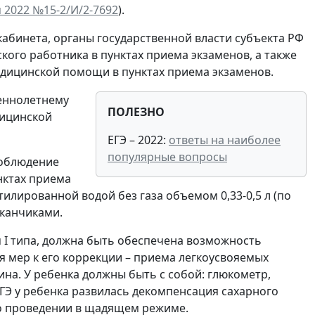
 2022 №15-2/И/2-7692
).
кабинета, органы государственной власти субъекта РФ
ого работника в пунктах приема экзаменов, а также
дицинской помощи в пунктах приема экзаменов.
еннолетнему
ПОЛЕЗНО
дицинской
ЕГЭ – 2022:
ответы на наиболее
популярные вопросы
соблюдение
нктах приема
тилированной водой без газа объемом 0,33-0,5 л (по
аканчиками.
 I типа, должна быть обеспечена возможность
 мер к его коррекции – приема легкоусвояемых
на. У ребенка должны быть с собой: глюкометр,
ОГЭ у ребенка развилась декомпенсация сахарного
го проведении в щадящем режиме.