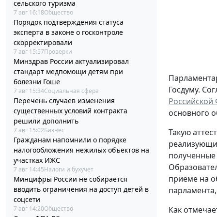
сельского туризма
7 авг 16:18
Общество
Порядок подтверждения статуса
эксперта в законе о госконтроле
скорректировали
7 авг 15:57
Проверки
Минздрав России актуализировал
стандарт медпомощи детям при
Парламентар
болезни Гоше
Госдуму. Со
7 авг 15:34
Социальная сфера
Перечень случаев изменения
Российской
существенных условий контракта
основного о
решили дополнить
7 авг 15:02
Бизнес
Такую аттес
Гражданам напомнили о порядке
реализующим
налогообложения нежилых объектов на
полученные 
участках ИЖС
Образовател
7 авг 14:45
Налоги и бухучет
приеме на о
Минцифры России не собирается
вводить ограничения на доступ детей в
парламента,
соцсети
7 авг 14:20
Общество
Как отмечае