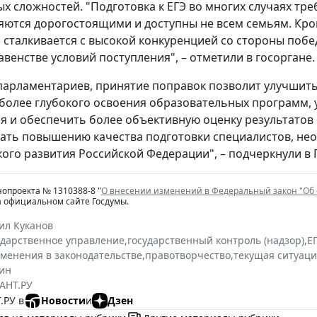
х сложностей. "Подготовка к ЕГЭ во многих случаях тре
яются дорогостоящими и доступны не всем семьям. Кро
, сталкивается с высокой конкуренцией со стороны поб
авенстве условий поступления", – отметили в госоргане.
арламентариев, принятие поправок позволит улучшить
 более глубокого освоения образовательных программ,
 и обеспечить более объективную оценку результатов о
ать повышению качества подготовки специалистов, нео
ого развития Российской Федерации", – подчеркнули в 
нопроекта № 1310388-8 "
О внесении изменений в Федеральный закон "Об
а официальном сайте Госдумы.
ил Куканов
ударственное управление
,
государственный контроль (надзор)
,
Е
зменения в законодательстве
,
правотворчество
,
текущая ситуац
ин
АНТ.РУ
.РУ в
Новости
и
Дзен