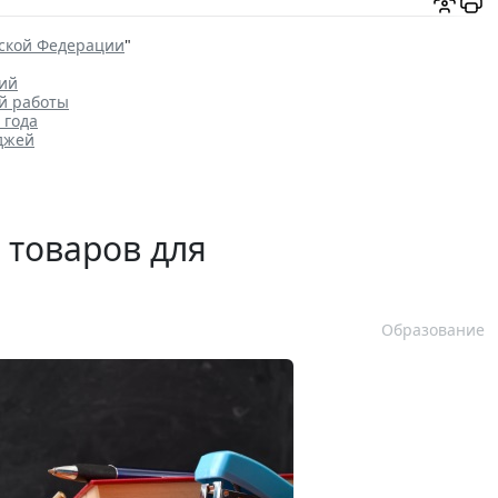
йской Федерации
"
ций
й работы
 года
джей
 товаров для
Образование