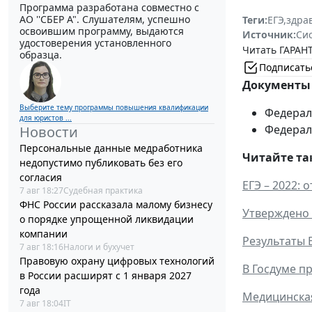
Программа разработана совместно с
АО ''СБЕР А". Слушателям, успешно
Теги:
ЕГЭ
,
здра
освоившим программу, выдаются
Источник:
Си
удостоверения установленного
Читать ГАРАНТ
образца.
Подписать
Документы 
Выберите тему программы повышения квалификации
Федераль
для юристов ...
Федераль
Новости
Персональные данные медработника
Читайте та
недопустимо публиковать без его
согласия
ЕГЭ – 2022:
7 авг 18:27
Судебная практика
ФНС России рассказала малому бизнесу
Утверждено 
о порядке упрощенной ликвидации
компании
Результаты 
7 авг 18:16
Налоги и бухучет
Правовую охрану цифровых технологий
В Госдуме п
в России расширят с 1 января 2027
года
Медицинская
7 авг 18:04
IT