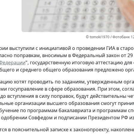
© tomoki1970 / Фотобанк 1
ии выступили с инициативой о проведении ГИА в стар
гласно поправкам, вносимым в Федеральный закон от 29 д
 Федерации
", государственную итоговую аттестацию д
бщего и среднего общего образования предложено орг
тацию хотят проводить по заданиям, утвержденным орг
и госуправление в сфере образования. При этом, согл
до вступления в силу поправок, будут действительны че
ьные организации высшего образования смогут приним
бучение по программам бакалавриата и программам сп
 одобрении Совфедом и подписании Президентом РФ изм
тся в пояснительной записке к законопроекту, накопле