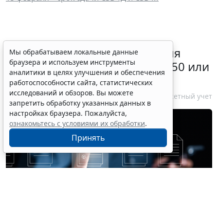
Какой счет нужно выбрать для
Мы обрабатываем локальные данные
браузера и используем инструменты
начисления отпускных – 401 50 или
аналитики в целях улучшения и обеспечения
401 60
работоспособности сайта, статистических
исследований и обзоров. Вы можете
10 августа 2026 14:15
Бюджетный учет
запретить обработку указанных данных в
настройках браузера. Пожалуйста,
ознакомьтесь с условиями их обработки
.
Принять