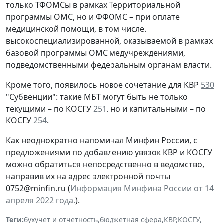
только ТФОМСы в рамках Территориальной
программы ОМС, но и ФФОМС – при оплате
медицинской помощи, в том числе.
высокоспециализированной, оказываемой в рамках
базовой программы ОМС медучреждениями,
подведомственными федеральным органам власти.
Кроме того, появилось новое сочетание для КВР
530
"Субвенции": такие МБТ могут быть не только
текущими – по КОСГУ
251
, но и капитальными – по
КОСГУ
254
.
Как неоднократно напоминал Минфин России, с
предложениями по добавлению увязок КВР и КОСГУ
можно обратиться непосредственно в ведомство,
направив их на адрес электронной почты
0752@minfin.ru (
Информация Минфина России от 14
апреля 2022 года.
).
Теги:
бухучет и отчетность
,
бюджетная сфера
,
КВР
,
КОСГУ
,