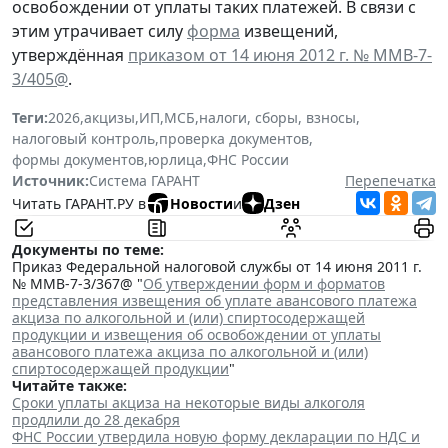
освобождении от уплаты таких платежей. В связи с
этим утрачивает силу
форма
извещений,
утверждённая
приказом от 14 июня 2012 г. № ММВ-7-
3/405@
.
Теги:
2026
,
акцизы
,
ИП
,
МСБ
,
налоги, сборы, взносы
,
налоговый контроль
,
проверка документов
,
формы документов
,
юрлица
,
ФНС России
Источник:
Система ГАРАНТ
Перепечатка
Читать ГАРАНТ.РУ в
Новости
и
Дзен
Документы по теме:
Приказ Федеральной налоговой службы от 14 июня 2011 г.
№ ММВ-7-3/367@ "
Об утверждении форм и форматов
представления извещения об уплате авансового платежа
акциза по алкогольной и (или) спиртосодержащей
продукции и извещения об освобождении от уплаты
авансового платежа акциза по алкогольной и (или)
спиртосодержащей продукции
"
Читайте также:
Сроки уплаты акциза на некоторые виды алкоголя
продлили до 28 декабря
ФНС России утвердила новую форму декларации по НДС и