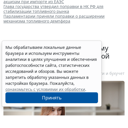
акцизам при импорте из ЕАЭС
Глава государства утвердил поправки в НК РФ для
стабилизации топливного рынка
Парламентарии приняли поправки о расширении
механизма топливного демпфера
ФНС России рассказала малому
Мы обрабатываем локальные данные
браузера и используем инструменты
бизнесу о порядке упрощенной
аналитики в целях улучшения и обеспечения
ликвидации компании
работоспособности сайта, статистических
исследований и обзоров. Вы можете
7 августа 2026 18:16
Налоги и бухучет
запретить обработку указанных данных в
настройках браузера. Пожалуйста,
ознакомьтесь с условиями их обработки
.
Принять