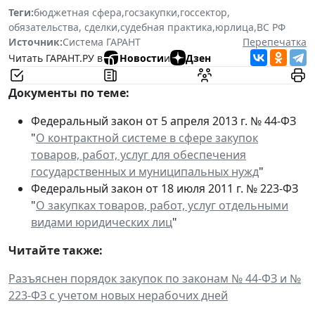
Теги:
бюджетная сфера
,
госзакупки
,
госсектор
,
обязательства, сделки
,
судебная практика
,
юрлица
,
ВС РФ
Источник:
Система ГАРАНТ
Перепечатка
Читать ГАРАНТ.РУ в
Новости
и
Дзен
Документы по теме:
Федеральный закон от 5 апреля 2013 г. № 44-ФЗ
"
О контрактной системе в сфере закупок
товаров, работ, услуг для обеспечения
государственных и муниципальных нужд
"
Федеральный закон от 18 июля 2011 г. № 223-ФЗ
"
О закупках товаров, работ, услуг отдельными
видами юридических лиц
"
Читайте также:
Разъяснен порядок закупок по законам № 44-ФЗ и №
223-ФЗ с учетом новых нерабочих дней