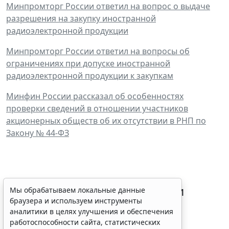
Минпромторг России ответил на вопрос о выдаче
разрешения на закупку иностранной
радиоэлектронной продукции
Минпромторг России ответил на вопросы об
ограничениях при допуске иностранной
радиоэлектронной продукции к закупкам
Минфин России рассказал об особенностях
проверки сведений в отношении участников
акционерных обществ об их отсутствии в РНП по
Закону № 44-ФЗ
Процедуру приостановки или
Мы обрабатываем локальные данные
браузера и используем инструменты
запрета реализации опасной
аналитики в целях улучшения и обеспечения
продукции оптимизируют
работоспособности сайта, статистических