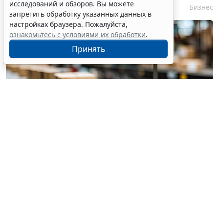
исследований и обзоров. Вы можете
6 августа 2026 15:39
Бизнес
запретить обработку указанных данных в
настройках браузера. Пожалуйста,
ознакомьтесь с условиями их обработки
.
Принять
© pannee99 / Фотобанк 123RF.com
Установлен единый порядок приостановки (запрета)
реализации опасной продукции с использованием
госинформсистемы мониторинга за оборотом
товаров (
Федеральный закон от 4 августа 2026 г. №
331-ФЗ
).