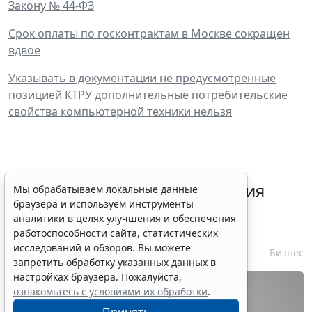
Закону № 44-ФЗ
Срок оплаты по госконтрактам в Москве сокращен
вдвое
Указывать в документации не предусмотренные
позицией КТРУ дополнительные потребительские
свойства компьютерной техники нельзя
Срок согласования заключения
Мы обрабатываем локальные данные
браузера и используем инструменты
контракта с единственным
аналитики в целях улучшения и обеспечения
контрагентом сократили
работоспособности сайта, статистических
исследований и обзоров. Вы можете
7 августа 2026 16:55
Бизнес
запретить обработку указанных данных в
настройках браузера. Пожалуйста,
ознакомьтесь с условиями их обработки
.