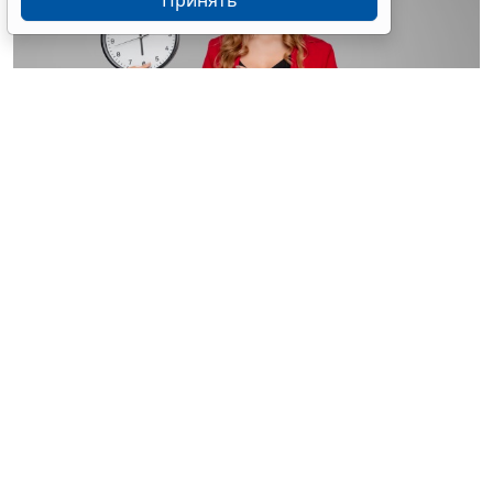
Принять
© astimak / Фотобанк 123RF.com
Изменения внесены в
ч. 8 ст. 93 Закона № 44-ФЗ
. С 1
января 2027 года такой срок будет составлять не 8, а
5 рабочих дней со дня, следующего за днем
поступления обращения о согласовании
(
Федеральный закон от 4 августа 2026 г. № 279-ФЗ
).
Теги:
госзакупки
,
государственный контроль (надзор)
,
МСБ
,
обязательства, сделки
,
Проверка контрагентов
,
проверки организаций и ИП
,
юрлица
Источник:
Система ГАРАНТ
Перепечатка