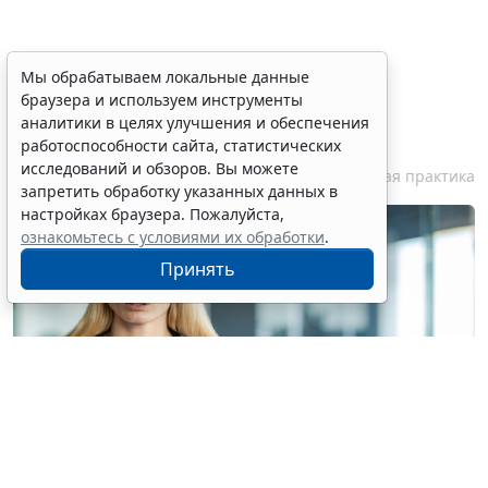
Персональные данные
Мы обрабатываем локальные данные
браузера и используем инструменты
медработника недопустимо
аналитики в целях улучшения и обеспечения
публиковать без его согласия
работоспособности сайта, статистических
исследований и обзоров. Вы можете
7 августа 2026 18:27
Судебная практика
запретить обработку указанных данных в
настройках браузера. Пожалуйста,
ознакомьтесь с условиями их обработки
.
Принять
© voronaman / Фотобанк 123RF.com