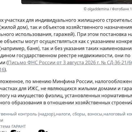
© olgaddemina / Фотобанк 
х участках для индивидуального жилищного строительс
(жилой дом), так и объектов хозяйственного назначени
ьного использования, гаражей). При этом постановка н
ие объекты могут осуществляться как с указанием кон
(например, баня), так и без указания таких наименован
Едином государственном реестре недвижимости, они по
и (
Письмо ФНС России от 3 августа 2026 г. № СД-36-21/
16
).
ложенное, по мнению Минфина России, налогообложен
частках для ИЖС, не являющихся жилыми домами и гара
алогу на имущество физлиц, установленных нормативны
ого образования в отношении хозяйственных строений
твенный контроль (надзор)
,
налоги, сборы, взносы
,
налоговый ко
ии
стема ГАРАНТ