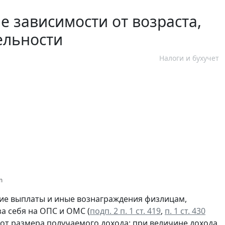
 зависимости от возраста,
ельности
Налоги и бухучет
m
щие выплаты и иные вознаграждения физлицам,
а себя на ОПС и ОМС (
подп. 2 п. 1 ст. 419
,
п. 1 ст. 430
 от размера получаемого дохода: при величине дохода