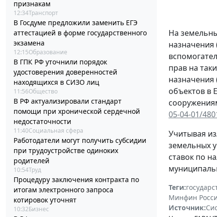
признакам
12:34
Транспорт
В Госдуме предложили заменить ЕГЭ
На земельны
аттестацией в форме государственного
экзамена
назначения 
12:15
Образование
вспомогател
В ГПК РФ уточнили порядок
прав на так
удостоверения доверенностей
назначения 
находящихся в СИЗО лиц
объектов в 
11:56
Общество
В РФ актуализировали стандарт
сооружениям
помощи при хронической сердечной
05-04-01/480
недостаточности
11:40
Социальная сфера
Учитывая из
Работодатели могут получить субсидии
земельных у
при трудоустройстве одиноких
ставок по н
родителей
муниципальн
10:54
Труд
Процедуру заключения контракта по
Теги:
государс
итогам электронного запроса
Минфин Росс
котировок уточнят
Источник:
Си
10:32
Бизнес