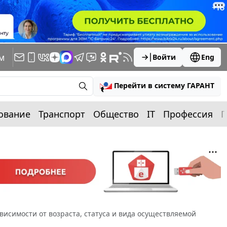
м
Войти
Eng
Перейти в систему ГАРАНТ
ование
Транспорт
Общество
IT
Профессия
П
исимости от возраста, статуса и вида осуществляемой