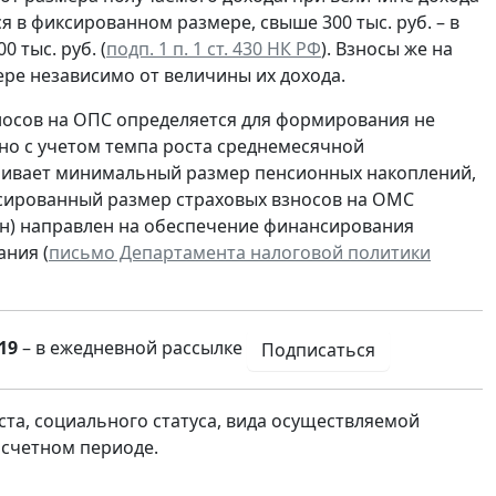
я в фиксированном размере, свыше 300 тыс. руб. – в
 тыс. руб. (
подп. 1 п. 1 ст. 430 НК РФ
). Взносы же на
ре независимо от величины их дохода.
носов на ОПС определяется для формирования не
но с учетом темпа роста среднемесячной
чивает минимальный размер пенсионных накоплений,
сированный размер страховых взносов на ОМС
ен) направлен на обеспечение финансирования
ания (
письмо Департамента налоговой политики
19
– в ежедневной рассылке
Подписаться
та, социального статуса, вида осуществляемой
асчетном периоде.