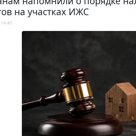
анам напомнили о порядке н
ов на участках ИЖС
 14:45