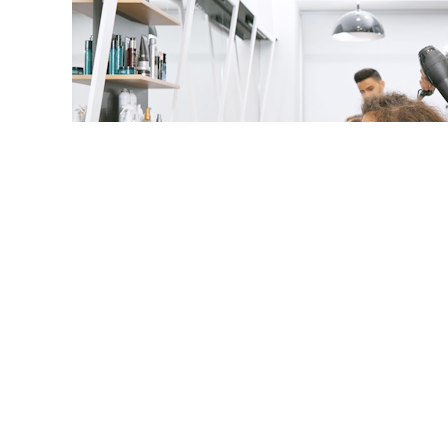
© serhiibobyk / Фотобанк 1
ответила на популярные вопросы по применению налога
 рассказали о формировании чеков, об освобождении от
ликация появилась на официальной странице налоговой 
ога при получении дохода самозанятым от ИП.
Нало
ежим для самозанятых граждан, который применяется с 