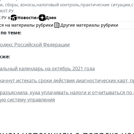
и, сборы, взносы
,
налоговый контроль
,
практические ситуации
,
с
АНТ.РУ
.РУ в
Новости
и
Дзен
ся на материалы рубрики
Другие материалы рубрики
по теме:
одекс Российской Федерации
кже:
льный календарь на октябрь 2021 года
 начнут истекать сроки действия диагностических карт, 
разъяснила, куда уплачивать налоги и отчитываться по 
ую систему управления