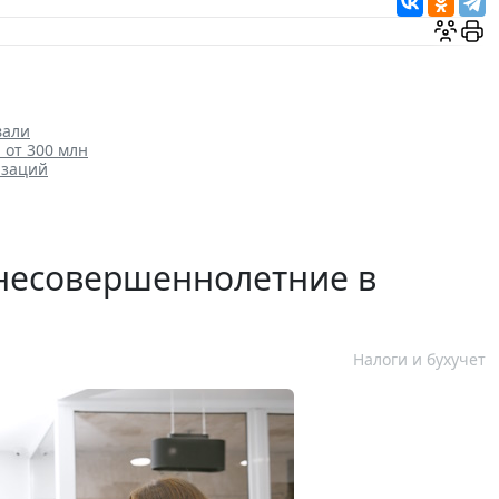
вали
от 300 млн
изаций
несовершеннолетние в
Налоги и бухучет