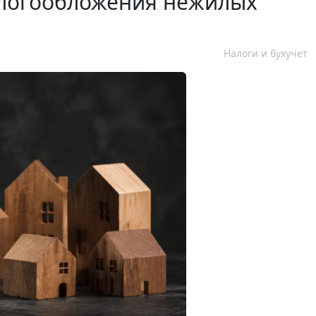
алогообложения нежилых
Налоги и бухучет