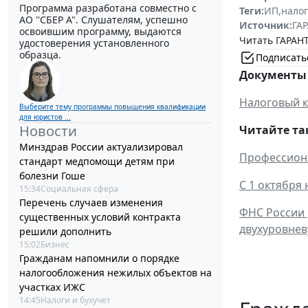
Программа разработана совместно с
Теги:
ИП
,
налог
АО ''СБЕР А". Слушателям, успешно
Источник:
ГАР
освоившим программу, выдаются
Читать ГАРАНТ
удостоверения установленного
образца.
Подписать
Документы 
Налоговый к
Выберите тему программы повышения квалификации
для юристов ...
Новости
Читайте та
Минздрав России актуализировал
Профессиона
стандарт медпомощи детям при
болезни Гоше
С 1 октября
15:34
Социальная сфера
Перечень случаев изменения
ФНС России 
существенных условий контракта
двухуровнев
решили дополнить
15:02
Бизнес
Гражданам напомнили о порядке
налогообложения нежилых объектов на
участках ИЖС
14:45
Налоги и бухучет