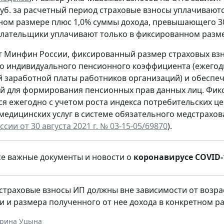
 руб. за расчетный период страховые взносы уплачиваютс
ом размере плюс 1,0% суммы дохода, превышающего 300
лательщики уплачивают только в фиксированном разме
т Минфин России, фиксированный размер страховых вз
о индивидуального пенсионного коэффициента (ежегод
 заработной платы работников организаций) и обеспе
 для формирования пенсионных прав данных лиц. Фик
ся ежегодно с учетом роста индекса потребительских ц
медицинских услуг в системе обязательного медстрахов
ии от 30 августа 2021 г. № 03-15-05/69870
).
се важные документы и новости о
коронавирусе COVID-
страховые взносы ИП должны вне зависимости от возрас
и и размера полученного от нее дохода в конкретном р
ерина Уцына