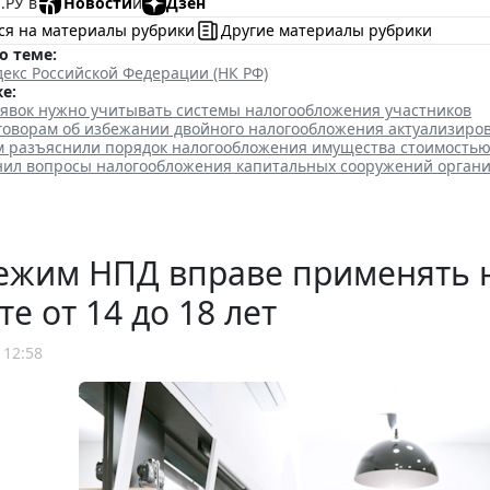
.РУ в
Новости
и
Дзен
ся на материалы рубрики
Другие материалы рубрики
о теме:
екс Российской Федерации (НК РФ)
е:
аявок нужно учитывать системы налогообложения участников
говорам об избежании двойного налогообложения актуализиро
 разъяснили порядок налогообложения имущества стоимостью 
нил вопросы налогообложения капитальных сооружений орган
ежим НПД вправе применять 
те от 14 до 18 лет
 12:58