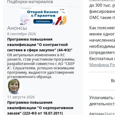
Подборки материалов
до 300 тыс.
фиксированн
ОМС такие п
Анонсы
Как поясняе
менее одног
8 сентября 2026
Программа повышения
начисленной
квалификации "О контрактной
необходимый
системе в сфере закупок" (44-ФЗ)"
(определяет
Об актуальных изменениях в КС
бесплатных 
узнаете, став участником программы,
разработанной совместно с АО ''СБЕР
Минфина Росс
А". Слушателям, успешно освоившим
программу, выдаются удостоверения
установленного образца.
В
11 августа 2026
Уплачивать 
Программа повышения
деятельност
квалификации "О корпоративном
заказе" (223-ФЗ от 18.07.2011)
Авторы:
Екат