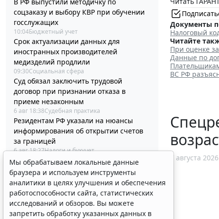
Читать ГАРАНТ
В РФ выпустили методичку по
соцзаказу и выбору КВР при обучении
Подписать
госслужащих
Документы п
10:04
Бюджетный учет
Налоговый код
Читайте такж
Срок актуализации данных для
При оценке з
иностранных производителей
Данные по до
медизделий продлили
Плательщикам
09:30
Социальная сфера
ВС РФ разъяс
Суд обязал заключить трудовой
договор при признании отказа в
приеме незаконным
6 авг 18:38
Судебная практика
Спецр
Резидентам РФ указали на нюансы
информирования об открытии счетов
возрас
за границей
6 авг 18:27
Налоги и бухучет
7 августа 2026
Племенные свидетельства и паспорта
Мы обрабатываем локальные данные
решено перевести в электронный
браузера и используем инструменты
формат
аналитики в целях улучшения и обеспечения
6 авг 18:16
IT
работоспособности сайта, статистических
Россиянам разъяснили особенности
исследований и обзоров. Вы можете
использования сервисов аренды
запретить обработку указанных данных в