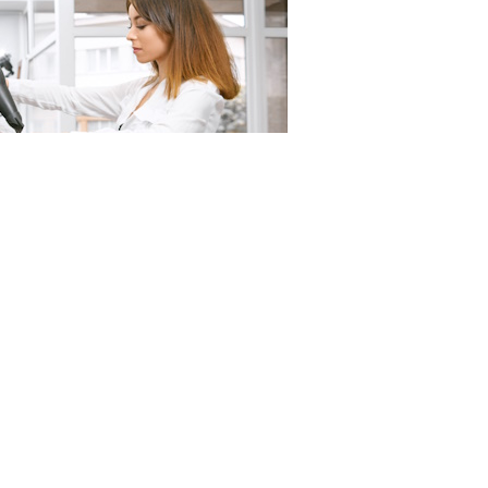
23RF.com
 на профессиональный доход. В частности,
 отчетности и о ставках налога при получении
службы в соцсети "ВКонтакте".
г на профессиональный доход – это специальный
2019 года. Он установлен Федеральным законом от 27