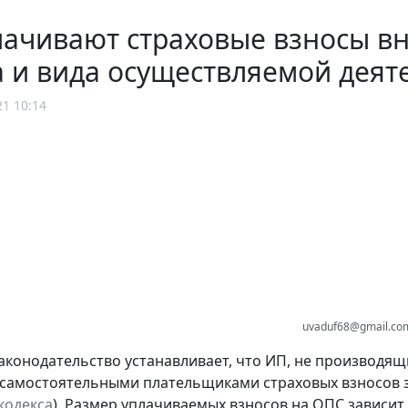
ачивают страховые взносы вне
а и вида осуществляемой деят
21 10:14
uvaduf68@gmail.co
аконодательство устанавливает, что ИП, не производя
самостоятельными плательщиками страховых взносов з
кодекса
). Размер уплачиваемых взносов на ОПС зависит