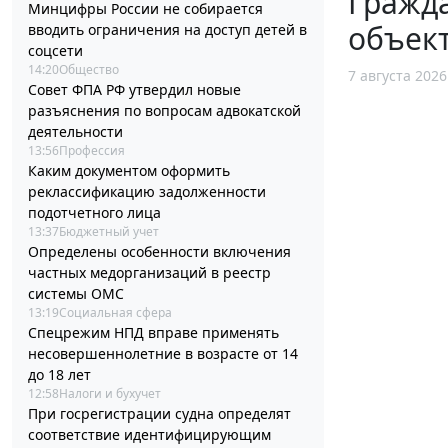
Гражд
Минцифры России не собирается
объект
вводить ограничения на доступ детей в
соцсети
14:20
Общество
7 августа 2026
Совет ФПА РФ утвердил новые
разъяснения по вопросам адвокатской
деятельности
13:56
Профессия
Каким документом оформить
реклассификацию задолженности
подотчетного лица
13:37
Бюджетный учет
Определены особенности включения
частных медорганизаций в реестр
системы ОМС
13:19
Социальная сфера
Спецрежим НПД вправе применять
несовершеннолетние в возрасте от 14
до 18 лет
12:58
Налоги и бухучет
При госрегистрации судна определят
соответствие идентифицирующим