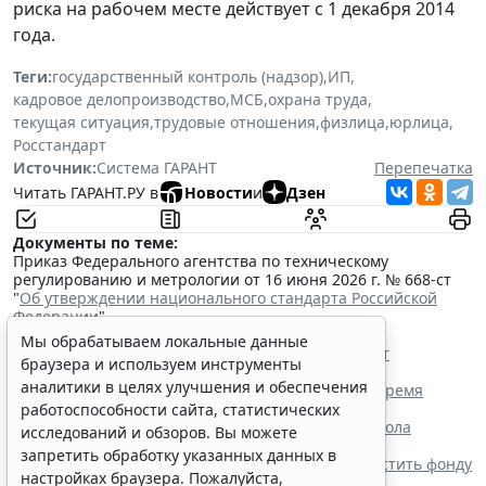
риска на рабочем месте действует с 1 декабря 2014
года.
Теги:
государственный контроль (надзор)
,
ИП
,
кадровое делопроизводство
,
МСБ
,
охрана труда
,
текущая ситуация
,
трудовые отношения
,
физлица
,
юрлица
,
Росстандарт
Источник:
Система ГАРАНТ
Перепечатка
Читать ГАРАНТ.РУ в
Новости
и
Дзен
Документы по теме:
Приказ Федерального агентства по техническому
регулированию и метрологии от 16 июня 2026 г. № 668-ст
"
Об утверждении национального стандарта Российской
Федерации
"
Читайте также:
Мы обрабатываем локальные данные
Росстандарт разработал проект ГОСТа для СИЗ от
браузера и используем инструменты
электрической дуги
аналитики в целях улучшения и обеспечения
Сотрудник имеет право уйти с места работы во время
обеденного перерыва
работоспособности сайта, статистических
Роструд напомнил о нюансах заполнения протокола
исследований и обзоров. Вы можете
проверки знаний по охране труда
запретить обработку указанных данных в
Верховный Суд РФ заставил работодателя возместить фонду
настройках браузера. Пожалуйста,
переплату пособия