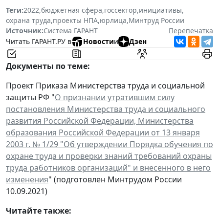
Теги:
2022
,
бюджетная сфера
,
госсектор
,
инициативы
,
охрана труда
,
проекты НПА
,
юрлица
,
Минтруд России
Источник:
Система ГАРАНТ
Перепечатка
Читать ГАРАНТ.РУ в
Новости
и
Дзен
Документы по теме:
Проект Приказа Министерства труда и социальной
защиты РФ "
О признании утратившим силу
постановления Министерства труда и социального
развития Российской Федерации, Министерства
образования Российской Федерации от 13 января
2003 г. № 1/29 "Об утверждении Порядка обучения по
охране труда и проверки знаний требований охраны
труда работников организаций" и внесенного в него
изменения
" (подготовлен Минтрудом России
10.09.2021)
Читайте также: