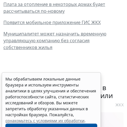
Плата за отопление в некоторых домах будет
рассчитываться по-новому
Появится мобильное приложение ГИС ЖКХ
Муниципалитет может назначить временную
управляющую компанию без согласия
собственников жилья
Требования к контролю
Мы обрабатываем локальные данные
браузера и используем инструменты
реализации инвестпрограмм в
аналитики в целях улучшения и обеспечения
сфере теплоснабжения уточнили
работоспособности сайта, статистических
исследований и обзоров. Вы можете
4 августа 2026 10:58
ЖКХ
запретить обработку указанных данных в
настройках браузера. Пожалуйста,
ознакомьтесь с условиями их обработки
.