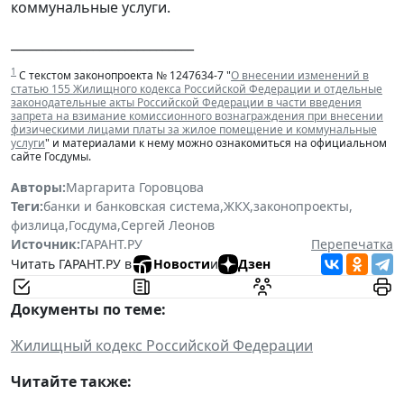
коммунальные услуги.
_____________________________
1
С текстом законопроекта № 1247634-7 "
О внесении изменений в
статью 155 Жилищного кодекса Российской Федерации и отдельные
законодательные акты Российской Федерации в части введения
запрета на взимание комиссионного вознаграждения при внесении
физическими лицами платы за жилое помещение и коммунальные
услуги
" и материалами к нему можно ознакомиться на официальном
сайте Госдумы.
Авторы:
Маргарита Горовцова
Теги:
банки и банковская система
,
ЖКХ
,
законопроекты
,
физлица
,
Госдума
,
Сергей Леонов
Источник:
ГАРАНТ.РУ
Перепечатка
Читать ГАРАНТ.РУ в
Новости
и
Дзен
Документы по теме:
Жилищный кодекс Российской Федерации
Читайте также: