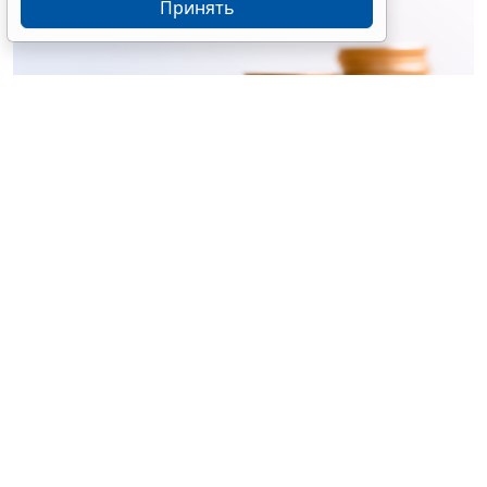
Принять
© ujiha / Фотобанк 123RF.com
Утверждены
общие требования
к организации и
осуществлению регионального госконтроля
(надзора) за реализацией инвестиционных
программ организаций теплоснабжения (кроме
программ, утверждаемых в соответствии с
законодательством об электроэнергетике).
Предметом госконтроля (надзора) является
соблюдение требований (
Постановление
Правительства РФ от 30 мая 2026 г. № 655
):