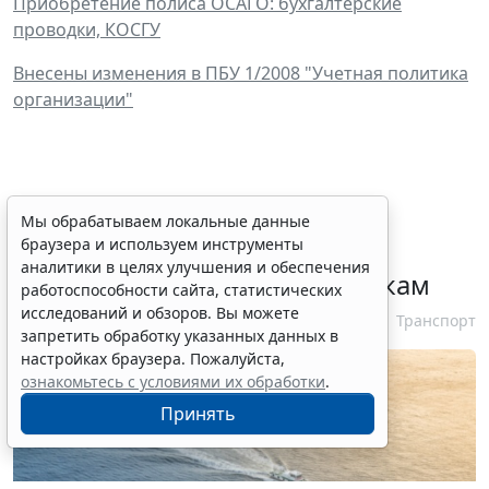
Приобретение полиса ОСАГО: бухгалтерские
проводки, КОСГУ
Внесены изменения в ПБУ 1/2008 "Учетная политика
организации"
При госрегистрации судна
Мы обрабатываем локальные данные
браузера и используем инструменты
определят соответствие
аналитики в целях улучшения и обеспечения
идентифицирующим признакам
работоспособности сайта, статистических
исследований и обзоров. Вы можете
7 августа 2026 12:34
Транспорт
запретить обработку указанных данных в
настройках браузера. Пожалуйста,
ознакомьтесь с условиями их обработки
.
Принять