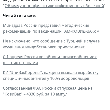
"
Об иммунопрофилактике инфекционных болезней
"
Читайте также:
Минздрав России представил методические
рекомендации по вакцинации ГАМ-КОВИД-ВАКом
Не исключено, что сообщение с Турцией в случае
ухудшения эпидобстановки приостановят
С 1 апреля Россия возобновит авиасообщение с
шестью странами
КИ "ЭпиВакКороны": вакцина вызвала выработку
специфичных антител у 100% добровольцев
Согласованная ФАС России отпускная цена на
"КовиВак" – 4330 руб. за 10 ампул