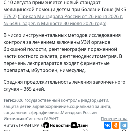
С 10 августа применяется новый стандарт
медицинской помощи детям при болезни Гоше (МКБ
Е75.2
) (
Приказ Минздрава России от 26 июня 2026 г.
№ 648н, зарег. в Минюсте 30 июля 2026 года)
.
В число инструментальных методов исследования
контроля за лечением включены УЗИ органов
брюшной полости, рентгенография пораженной
части костного скелета, рентгеноденситометрия. В
перечень лекпрепаратов входят ферментные
препараты, ибупрофен, нимесулид.
Средняя продолжительность лечения законченного
случая – 365 дней.
Теги:
2026
,
государственный контроль (надзор)
,
дети
,
защита детей
,
здравоохранение
,
социальная защита
,
социальная сфера
,
физлица
,
Минздрав России
Источник:
Система ГАРАНТ
Перепечатка
Читать ГАРАНТ.РУ в
Новости
и
Дзен