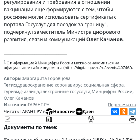
регулирования и требования в отношении
вакцинации еще формируются с тем, чтобы
россияне могли использовать сертификаты с
портала Госуслуг для поездок за границу", —
подчеркнул заместитель Министра цифрового
развития, связи и коммуникаций
Олег Качанов
.
_____________________________
1
С информацией Минцифры России можно ознакомиться на
официальном сайте ведомства (https://digital.gov.ru/ru/events/40746/).
Авторы:
Маргарита Горовцова
Теги:
здравоохранение
,
коронавирус
,
социальная сфера
,
туризм
,
физлица
,
электронные госуслуги
,
Минцифры России
,
Олег Качанов
Источник:
ГАРАНТ.РУ
Перепечатка
Читать ГАРАНТ.РУ в
Новости
и
Дзен
Документы по теме:
Федеральный закон от 17 сентября 1998 г. № 157-ФЗ