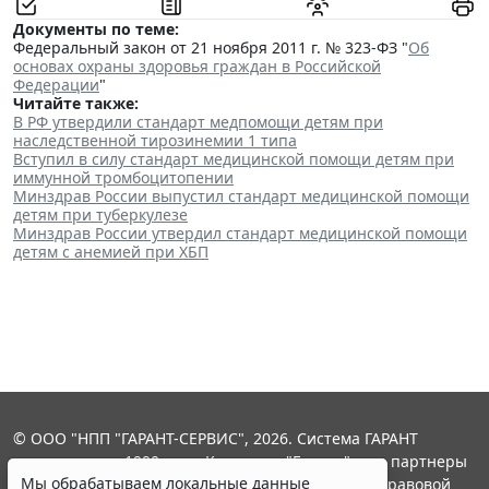
Документы по теме:
Федеральный закон от 21 ноября 2011 г. № 323-ФЗ "
Об
основах охраны здоровья граждан в Российской
Федерации
"
Читайте также:
В РФ утвердили стандарт медпомощи детям при
наследственной тирозинемии 1 типа
Вступил в силу стандарт медицинской помощи детям при
иммунной тромбоцитопении
Минздрав России выпустил стандарт медицинской помощи
детям при туберкулезе
Минздрав России утвердил стандарт медицинской помощи
детям с анемией при ХБП
© ООО "НПП "ГАРАНТ-СЕРВИС", 2026. Система ГАРАНТ
выпускается с 1990 года. Компания "Гарант" и ее партнеры
Мы обрабатываем локальные данные
являются участниками Российской ассоциации правовой