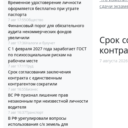
Временное удостоверение личности
сдачи экзам
оформляется бесплатно при утрате
паспорта
7 авг 17:55
Общество
Финансовый порог для обязательного
аудита некоммерческих фондов
Срок с
увеличили
7 авг 17:36
Налоги и бухучет
контра
С 1 февраля 2027 года заработает ГОСТ
по психосоциальным рискам на
рабочем месте
7 августа 2026
7 авг 17:11
Труд
Срок согласования заключения
контракта с единственным
контрагентом сократили
7 авг 16:55
Бизнес
ВС РФ признал лишение прав
незаконным при неизвестной личности
водителя
7 авг 16:37
Транспорт
В РФ урегулировали вопросы
использования с/х земель для