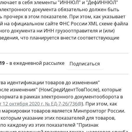
включает в себя элементы "ИННЮЛ" и "ДефИННЮЛ"
 электронного документа обязательно должен быть
 прочерк в этом показателе. При этом, как указывает
й на официальном сайте ФНС России XML схеме файла
ого документа ни ИНН грузоотправителя и (или)
сведения, что планируется внести соответствующие
19
– в ежедневной рассылке
Подписаться
тва идентификации товаров до изменения"
осле изменения" (НомСредИдентТовПосле), которые
формата в рамках электронного документооборота в
 12 октября 2020 г. № ЕД-7-26/736@
). При этом, как
ы маркировки товаров является Минпромторг России.
которым указание этих показателей для товаров,
 по каждому из этих показателей "Признак