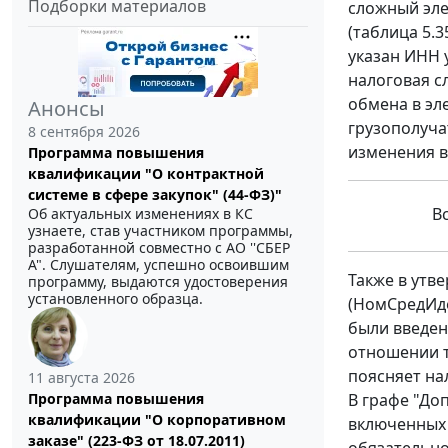
Подборки материалов
сложный эле
(таблица 5.
указан ИНН 
налоговая с
обмена в эл
Анонсы
грузополуча
8 сентября 2026
изменения в
Программа повышения
квалификации "О контрактной
системе в сфере закупок" (44-ФЗ)"
В
Об актуальных изменениях в КС
узнаете, став участником программы,
разработанной совместно с АО ''СБЕР
А". Слушателям, успешно освоившим
Также в утв
программу, выдаются удостоверения
установленного образца.
(НомСредИде
были введен
отношении т
поясняет на
11 августа 2026
Программа повышения
В графе "До
квалификации "О корпоративном
включенных 
заказе" (223-ФЗ от 18.07.2011)