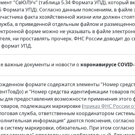
мент "СвЮЛУч" (таблица 5.34 Формата УПД), который 
35 Формата УПД). Согласно данным пояснениям, в файле
участника факта хозяйственной жизни или должен стоять
лужба, в приведенной отдельным файлом и размещенно
ектронной форме можно не указывать в файле электронн
теля, ни проставлять прочерк. ФНС России доводит до 
 формат УПД.
се важные документы и новости о
коронавирусе COVID-
ержденном формате содержатся элементы "Номер средс
нтТовДо) и "Номер средства идентификации товаров п
ы для предоставления возможности применения этого 
оваров, подлежащих маркировке (
приказ ФНС России от
логовая служба, ответственным координатором систем
полнительная информация" даются пояснения, согласно 
в систему маркировки, обязательно. При этом согласно