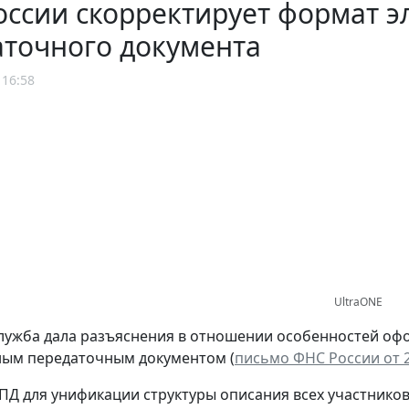
ссии скорректирует формат э
аточного документа
 16:58
UltraONE
лужба дала разъяснения в отношении особенностей оф
ным передаточным документом (
письмо ФНС России от 2
Д для унификации структуры описания всех участнико