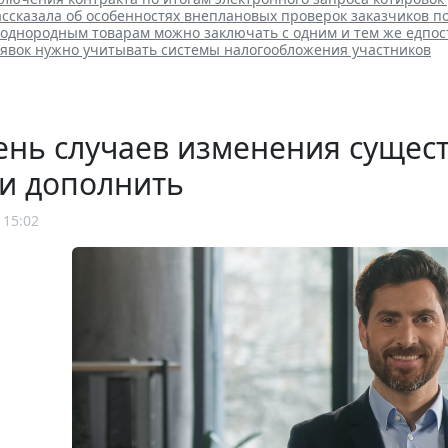
ссказала об особенностях внеплановых проверок заказчиков п
 однородным товарам можно заключать с одним и тем же едпо
аявок нужно учитывать системы налогообложения участников
нь случаев изменения сущест
и дополнить
 15:02