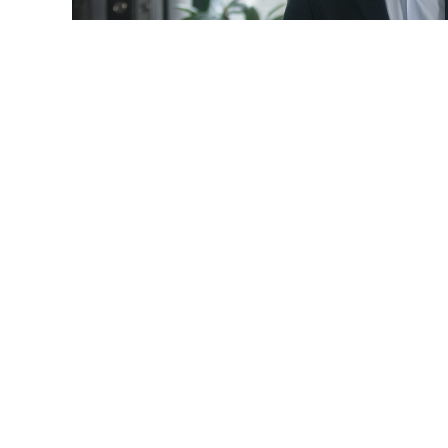
© mayaporto / Фотобанк 1
 даты
ч. 1 ст. 95 Закона № 44-ФЗ
будет дополнена новыми 
9-ФЗ
):
ние по предложению заказчика максимального значения
акона № 44-ФЗ
) не более чем на 10%, но без изменения 
услуги и без изменения иных существенных условий кон
редусмотренных контрактом товара, работы, услуги на т
енные характеристики, эксплуатационные характеристи
ристиками, предусмотренными описанием объекта закуп
енным контрагентом (за исключением случаев, установ
акона № 44-ФЗ
). Отметим, что
ч. 7 ст. 95 Закона № 44-ФЗ
, 