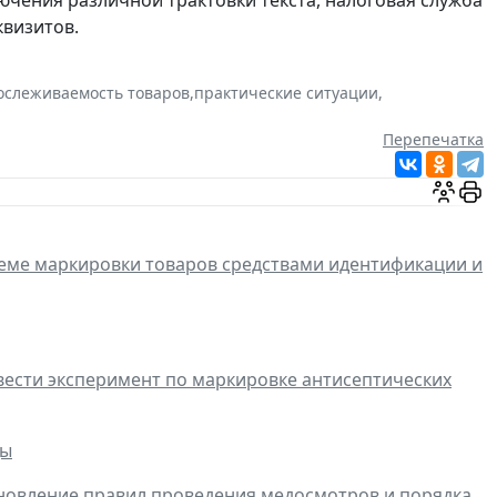
ючения различной трактовки текста, налоговая служба
квизитов.
ослеживаемость товаров
,
практические ситуации
,
Перепечатка
еме маркировки товаров средствами идентификации и
ровести эксперимент по маркировке антисептических
ды
обновление правил проведения медосмотров и порядка