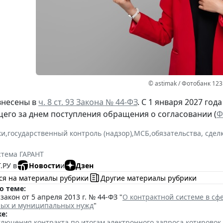
© astimak / Фотобанк 12
внесены в
ч. 8 ст. 93 Закона № 44-ФЗ
. С 1 января 2027 год
щего за днем поступления обращения о согласовании (
Ф
ки
,
государственный контроль (надзор)
,
МСБ
,
обязательства, сдел
стема ГАРАНТ
.РУ в
Новости
и
Дзен
ся на материалы рубрики
Другие материалы рубрики
о теме:
акон от 5 апреля 2013 г. № 44-ФЗ "
О контрактной системе в сфе
ных и муниципальных нужд
"
е:
лючения контракта по итогам электронного запроса котировок