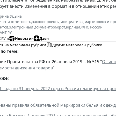
сти элемента" определен как необязательный. Для искл
рует внести изменения в формат и в отношении этих ре
ерина Уцына
учет и отчетность
,
законопроекты
,
инициативы
,
маркировка и пр
нтов
,
электронный документооборот
,
юрлица
,
ФНС России
АНТ.РУ
.РУ в
Новости
и
Дзен
ся на материалы рубрики
Другие материалы рубрики
по теме:
ие Правительства РФ от 26 апреля 2019 г. № 515 "
О сист
емости движения товаров
"
кже:
21 года по 31 августа 2022 года в России планируется п
ваны правила обязательной маркировки белья и одеж
ся в России с 1 апреля 2021 года: индексация пенсий, 