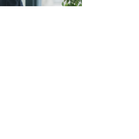
23RF.com
пунктами, а именно (
Федеральный закон от 4 августа
 цены контракта (в случае, предусмотренном
ч. 24
предусмотренной контрактом цены единицы товара,
тракта (
п. 1.5 ч. 1 ст. 95 Закона № 44-ФЗ
);
овар, работу, услугу, функциональные, технические и
ки которых аналогичны или улучшены по сравнению с
ки или условиями контракта, заключенного с
ленных
пп. 24
и
25 ч. 1 ст. 93 Закона № 44-ФЗ
) (
п. 1.6 ч. 1
которая в настоящее время позволяет в