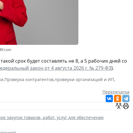
3RF.com
а такой срок будет составлять не 8, а 5 рабочих дней со
едеральный закон от 4 августа 2026 г. № 279-ФЗ
).
ки
,
Проверка контрагентов
,
проверки организаций и ИП
,
Перепечатка
ре закупок товаров, работ, услуг для обеспечения
 уточнят