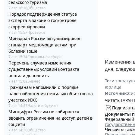
сельского туризма
7 авг 16:18
Общество
Порядок подтверждения статуса
эксперта в законе о госконтроле
скорректировали
7 авг 15:57
Проверки
Минздрав России актуализировал
стандарт медпомощи детям при
болезни Гоше
7 авг 15:34
Социальная сфера
Изменения 
Перечень случаев изменения
дня, следую
существенных условий контракта
решили дополнить
Теги:
госзакуп
7 авг 15:02
Бизнес
юрлица
Гражданам напомнили о порядке
Источник:
Си
налогообложения нежилых объектов на
участках ИЖС
Читать ГАРАНТ
7 авг 14:45
Налоги и бухучет
Подписать
Минцифры России не собирается
Документы п
вводить ограничения на доступ детей в
Федеральный з
соцсети
государствен
Читайте такж
7 авг 14:20
Общество
Процедуру зак