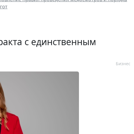
гот
ракта с единственным
Бизнес