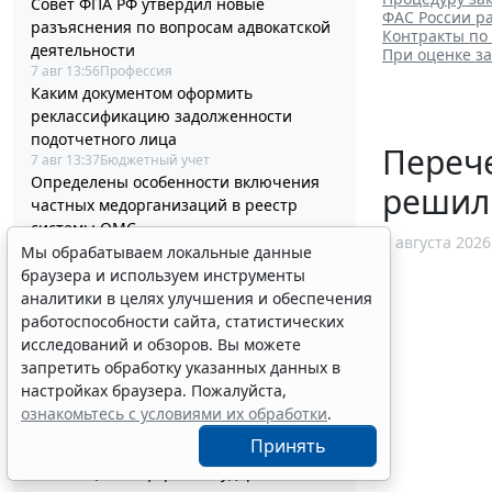
Совет ФПА РФ утвердил новые
ФАС России ра
разъяснения по вопросам адвокатской
Контракты по
деятельности
При оценке з
7 авг 13:56
Профессия
Каким документом оформить
реклассификацию задолженности
подотчетного лица
Перече
7 авг 13:37
Бюджетный учет
Определены особенности включения
решил
частных медорганизаций в реестр
системы ОМС
7 августа 2026
7 авг 13:19
Социальная сфера
Мы обрабатываем локальные данные
Спецрежим НПД вправе применять
браузера и используем инструменты
несовершеннолетние в возрасте от 14
аналитики в целях улучшения и обеспечения
до 18 лет
работоспособности сайта, статистических
7 авг 12:58
Налоги и бухучет
исследований и обзоров. Вы можете
При госрегистрации судна определят
запретить обработку указанных данных в
соответствие идентифицирующим
настройках браузера. Пожалуйста,
признакам
ознакомьтесь с условиями их обработки
.
7 авг 12:34
Транспорт
Принять
В Госдуме предложили заменить ЕГЭ
аттестацией в форме государственного