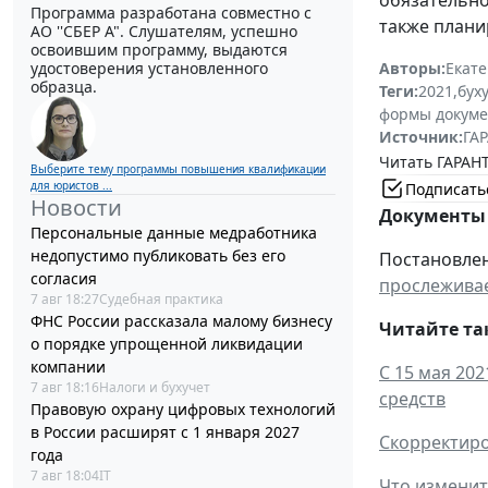
обязательно
Программа разработана совместно с
также плани
АО ''СБЕР А". Слушателям, успешно
освоившим программу, выдаются
удостоверения установленного
Авторы:
Екат
образца.
Теги:
2021
,
бух
формы докуме
Источник:
ГАР
Читать ГАРАНТ
Выберите тему программы повышения квалификации
для юристов ...
Подписать
Новости
Документы 
Персональные данные медработника
недопустимо публиковать без его
Постановлен
согласия
прослежива
7 авг 18:27
Судебная практика
ФНС России рассказала малому бизнесу
Читайте та
о порядке упрощенной ликвидации
компании
С 15 мая 20
7 авг 18:16
Налоги и бухучет
средств
Правовую охрану цифровых технологий
в России расширят с 1 января 2027
Скорректиро
года
7 авг 18:04
IT
Что изменит