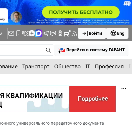
м
Войти
Eng
Перейти в систему ГАРАНТ
ование
Транспорт
Общество
IT
Профессия
П
ронного универсального передаточного документа